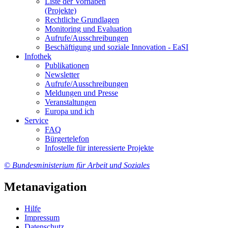
Lis­te der Vor­ha­ben
(Pro­jek­te)
Recht­li­che Grund­la­gen
Mo­ni­to­ring und Eva­lua­ti­on
Auf­ru­fe/Aus­schrei­bun­gen
Be­schäf­ti­gung und so­zia­le In­no­va­ti­on - Ea­SI
In­fo­thek
Pu­bli­ka­tio­nen
Newslet­ter
Auf­ru­fe/Aus­schrei­bun­gen
Mel­dun­gen und Pres­se
Ver­an­stal­tun­gen
Eu­ro­pa und ich
Ser­vice
FAQ
Bür­ger­te­le­fon
In­fo­stel­le für in­ter­es­sier­te Pro­jek­te
© Bundesministerium für Arbeit und Soziales
Metanavigation
Hil­fe
Im­pres­s­um
Da­ten­schutz