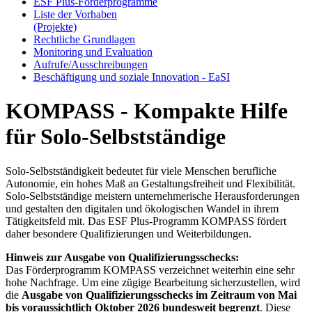
ESF Plus-För­der­pro­gram­me
Lis­te der Vor­ha­ben
(Pro­jek­te)
Recht­li­che Grund­la­gen
Mo­ni­to­ring und Eva­lua­ti­on
Auf­ru­fe/Aus­schrei­bun­gen
Be­schäf­ti­gung und so­zia­le In­no­va­ti­on - Ea­SI
KOMPASS - Kompakte Hilfe
für Solo-Selbstständige
Solo-Selbstständigkeit bedeutet für viele Menschen berufliche
Autonomie, ein hohes Maß an Gestaltungsfreiheit und Flexibilität.
Solo-Selbstständige meistern unternehmerische Herausforderungen
und gestalten den digitalen und ökologischen Wandel in ihrem
Tätigkeitsfeld mit. Das ESF Plus-Programm KOMPASS fördert
daher besondere Qualifizierungen und Weiterbildungen.
Hinweis zur Ausgabe von Qualifizierungsschecks:
Das Förderprogramm KOMPASS verzeichnet weiterhin eine sehr
hohe Nachfrage. Um eine zügige Bearbeitung sicherzustellen, wird
die
Ausgabe von Qualifizierungsschecks im Zeitraum von Mai
bis voraussichtlich Oktober 2026 bundesweit begrenzt
. Diese