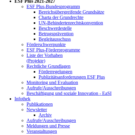
ESF Plus 2021-2027
ESF Plus-Bun­des­pro­gramm
Be­reichs­über­grei­fen­de Grund­sät­ze
Char­ta der Grund­rech­te
UN-Be­hin­der­ten­rechts­kon­ven­ti­on
Be­schwer­de­stel­le
Be­trugs­prä­ven­ti­on
Be­glei­taus­schuss
För­der­schwer­punk­te
ESF Plus-För­der­pro­gram­me
Lis­te der Vor­ha­ben
(Pro­jek­te)
Recht­li­che Grund­la­gen
För­der­re­ge­lun­gen
Pu­bli­zi­täts­an­for­de­run­gen ESF Plus
Mo­ni­to­ring und Eva­lua­ti­on
Auf­ru­fe/Aus­schrei­bun­gen
Be­schäf­ti­gung und so­zia­le In­no­va­ti­on - Ea­SI
In­fo­thek
Pu­bli­ka­tio­nen
Newslet­ter
Ar­chiv
Auf­ru­fe/Aus­schrei­bun­gen
Mel­dun­gen und Pres­se
Ver­an­stal­tun­gen