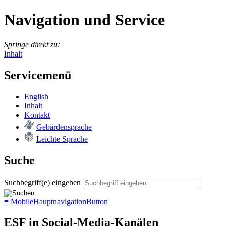
Navigation und Service
Springe direkt zu:
Inhalt
Servicemenü
English
In­halt
Kon­takt
Ge­bär­den­spra­che
Leich­te Spra­che
Suche
Suchbegriff(e) eingeben
≡
MobileHauptnavigationButton
ESF in Social-Media-Kanälen