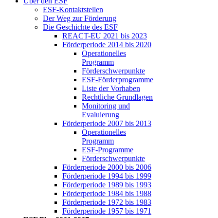
Über den ESF
ESF-Kon­takt­stel­len
Der Weg zur För­de­rung
Die Ge­schich­te des ESF
RE­ACT-EU 2021 bis 2023
För­der­pe­ri­ode 2014 bis 2020
Ope­ra­tio­nel­les
Pro­gramm
För­der­schwer­punk­te
ESF-För­der­pro­gram­me
Lis­te der Vor­ha­ben
Recht­li­che Grund­la­gen
Mo­ni­to­ring und
Eva­lu­ie­rung
För­der­pe­ri­ode 2007 bis 2013
Ope­ra­tio­nel­les
Pro­gramm
ESF-Pro­gram­me
För­der­schwer­punk­te
För­der­pe­ri­ode 2000 bis 2006
För­der­pe­ri­ode 1994 bis 1999
För­der­pe­ri­ode 1989 bis 1993
För­der­pe­ri­ode 1984 bis 1988
För­der­pe­ri­ode 1972 bis 1983
För­der­pe­ri­ode 1957 bis 1971