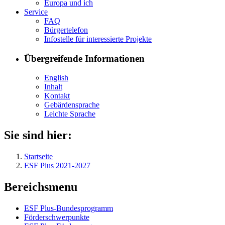
Eu­ro­pa und ich
Ser­vice
FAQ
Bür­ger­te­le­fon
In­fo­stel­le für in­ter­es­sier­te Pro­jek­te
Übergreifende Informationen
English
In­halt
Kon­takt
Ge­bär­den­spra­che
Leich­te Spra­che
Sie sind hier:
Startseite
ESF Plus 2021-2027
Bereichsmenu
ESF Plus-Bun­des­pro­gramm
För­der­schwer­punk­te