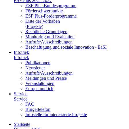
ESF Plus 2021-2027
ESF Plus-Bun­des­pro­gramm
För­der­schwer­punk­te
ESF Plus-För­der­pro­gram­me
Lis­te der Vor­ha­ben
(Pro­jek­te)
Recht­li­che Grund­la­gen
Mo­ni­to­ring und Eva­lua­ti­on
Auf­ru­fe/Aus­schrei­bun­gen
Be­schäf­ti­gung und so­zia­le In­no­va­ti­on - Ea­SI
In­fo­thek
In­fo­thek
Pu­bli­ka­tio­nen
Newslet­ter
Auf­ru­fe/Aus­schrei­bun­gen
Mel­dun­gen und Pres­se
Ver­an­stal­tun­gen
Eu­ro­pa und ich
Ser­vice
Ser­vice
FAQ
Bür­ger­te­le­fon
In­fo­stel­le für in­ter­es­sier­te Pro­jek­te
Start­sei­te