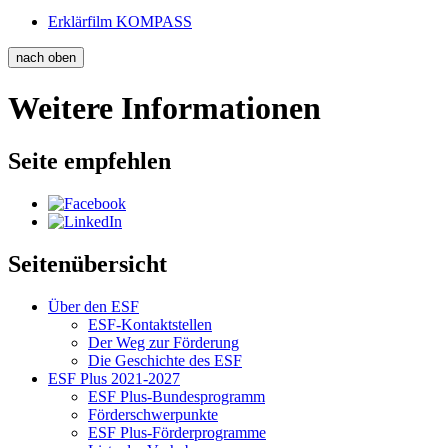
Er­klär­film KOM­PASS
nach oben
Weitere Informationen
Seite empfehlen
Seitenübersicht
Über den ESF
ESF-Kon­takt­stel­len
Der Weg zur För­de­rung
Die Ge­schich­te des ESF
ESF Plus 2021-2027
ESF Plus-Bun­des­pro­gramm
För­der­schwer­punk­te
ESF Plus-För­der­pro­gram­me