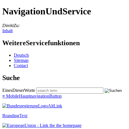
NavigationUndService
DirektZu:
Inhalt
WeitereServicefunktionen
Deutsch
Sitemap
Con­tact
Suche
EinesDieserWorte
≡
MobileHauptnavigationButton
BrandingText