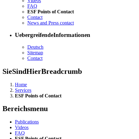
Videos
FAQ
ESF Points of Con­tact
Con­tact
News and Press con­tact
UebergreifendeInformationen
Deutsch
Sitemap
Con­tact
SieSindHierBreadcrumb
Home
Services
ESF Points of Contact
Bereichsmenu
Pub­li­ca­tions
Videos
FAQ
ESF Points of Con­tact