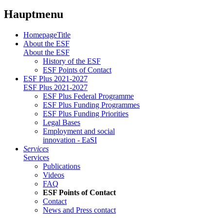
Hauptmenu
HomepageTitle
About the ESF
About the ESF
His­to­ry of the ESF
ESF Points of Con­tact
ESF Plus 2021-2027
ESF Plus 2021-2027
ESF Plus Fed­er­al Pro­gramme
ESF Plus Fund­ing Pro­grammes
ESF Plus Fund­ing Pri­or­i­ties
Le­gal Bases
Em­ploy­ment and so­cial
in­no­va­tion - EaSI
Ser­vices
Ser­vices
Pub­li­ca­tions
Videos
FAQ
ESF Points of Con­tact
Con­tact
News and Press con­tact