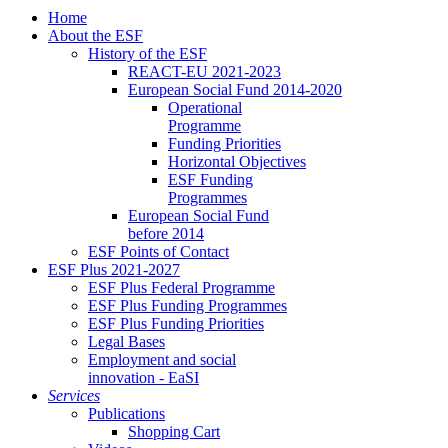
Home
About the ESF
His­to­ry of the ESF
RE­ACT-EU 2021-2023
Eu­ro­pean So­cial Fund 2014-2020
Op­er­a­tional
Pro­gramme
Fund­ing Pri­or­i­ties
Hor­i­zon­tal Ob­jec­tives
ESF Fund­ing
Pro­grammes
Eu­ro­pean So­cial Fund
be­fore 2014
ESF Points of Con­tact
ESF Plus 2021-2027
ESF Plus Fed­er­al Pro­gramme
ESF Plus Fund­ing Pro­grammes
ESF Plus Fund­ing Pri­or­i­ties
Le­gal Bases
Em­ploy­ment and so­cial
in­no­va­tion - EaSI
Ser­vices
Pub­li­ca­tions
Shop­ping Cart