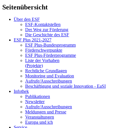
Seitenübersicht
Über den ESF
ESF-Kon­takt­stel­len
Der Weg zur För­de­rung
Die Ge­schich­te des ESF
ESF Plus 2021-2027
ESF Plus-Bun­des­pro­gramm
För­der­schwer­punk­te
ESF Plus-För­der­pro­gram­me
Lis­te der Vor­ha­ben
(Pro­jek­te)
Recht­li­che Grund­la­gen
Mo­ni­to­ring und Eva­lua­ti­on
Auf­ru­fe/Aus­schrei­bun­gen
Be­schäf­ti­gung und so­zia­le In­no­va­ti­on - Ea­SI
In­fo­thek
Pu­bli­ka­tio­nen
Newslet­ter
Auf­ru­fe/Aus­schrei­bun­gen
Mel­dun­gen und Pres­se
Ver­an­stal­tun­gen
Eu­ro­pa und ich
Ser­vice