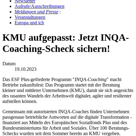
Newslet­ter
Auf­ru­fe/Aus­schrei­bun­gen
Mel­dun­gen und Pres­se
:
Ver­an­stal­tun­gen
Eu­ro­pa und ich
KMU aufgepasst: Jetzt INQA-
Coaching-Scheck sichern!
Datum
19.10.2023
Das ESF Plus-geförderte Programm "
INQA-Coaching
" macht
Betriebe zukunftsfest: Das Programm startet mit der Beratung
kleiner und mittlerer Unternehmen (KMU), damit sie sich angesichts
des rasanten Wandels der Arbeitswelt digitaler, agiler und resilienter
aufstellen können.
Gemeinsam mit autorisierten INQA-Coaches finden Unternehmen
passgenaue betriebliche Antworten auf die digitale Transformation -
finanziert aus Mitteln des Europäischen Sozialfonds Plus und des
Bundesministeriums für Arbeit und Soziales. Über 100 Beratungs-
Schecks wurden seit dem Sommer bereits an KMU vergeben.