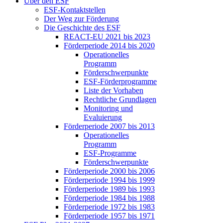
Über den ESF
ESF-Kon­takt­stel­len
Der Weg zur För­de­rung
Die Ge­schich­te des ESF
RE­ACT-EU 2021 bis 2023
För­der­pe­ri­ode 2014 bis 2020
Ope­ra­tio­nel­les
Pro­gramm
För­der­schwer­punk­te
ESF-För­der­pro­gram­me
Lis­te der Vor­ha­ben
Recht­li­che Grund­la­gen
Mo­ni­to­ring und
Eva­lu­ie­rung
För­der­pe­ri­ode 2007 bis 2013
Ope­ra­tio­nel­les
Pro­gramm
ESF-Pro­gram­me
För­der­schwer­punk­te
För­der­pe­ri­ode 2000 bis 2006
För­der­pe­ri­ode 1994 bis 1999
För­der­pe­ri­ode 1989 bis 1993
För­der­pe­ri­ode 1984 bis 1988
För­der­pe­ri­ode 1972 bis 1983
För­der­pe­ri­ode 1957 bis 1971