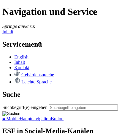
Navigation und Service
Springe direkt zu:
Inhalt
Servicemenü
English
In­halt
Kon­takt
Ge­bär­den­spra­che
Leich­te Spra­che
Suche
Suchbegriff(e) eingeben
≡
MobileHauptnavigationButton
ESF in Social-Media-Kanälen