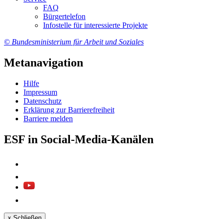
FAQ
Bür­ger­te­le­fon
In­fo­stel­le für in­ter­es­sier­te Pro­jek­te
© Bundesministerium für Arbeit und Soziales
Metanavigation
Hil­fe
Im­pres­s­um
Da­ten­schutz
Er­klä­rung zur Bar­rie­re­frei­heit
Bar­rie­re mel­den
ESF in Social-Media-Kanälen
x
Schließen