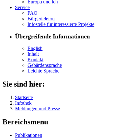
Eu­ro­pa und ich
Ser­vice
FAQ
Bür­ger­te­le­fon
In­fo­stel­le für in­ter­es­sier­te Pro­jek­te
Übergreifende Informationen
English
In­halt
Kon­takt
Ge­bär­den­spra­che
Leich­te Spra­che
Sie sind hier:
Startseite
Infothek
Meldungen und Presse
Bereichsmenu
Pu­bli­ka­tio­nen