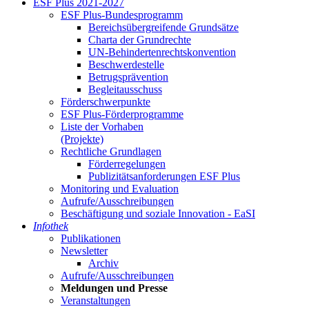
ESF Plus 2021-2027
ESF Plus-Bun­des­pro­gramm
Be­reichs­über­grei­fen­de Grund­sät­ze
Char­ta der Grund­rech­te
UN-Be­hin­der­ten­rechts­kon­ven­ti­on
Be­schwer­de­stel­le
Be­trugs­prä­ven­ti­on
Be­glei­taus­schuss
För­der­schwer­punk­te
ESF Plus-För­der­pro­gram­me
Lis­te der Vor­ha­ben
(Pro­jek­te)
Recht­li­che Grund­la­gen
För­der­re­ge­lun­gen
Pu­bli­zi­täts­an­for­de­run­gen ESF Plus
Mo­ni­to­ring und Eva­lua­ti­on
Auf­ru­fe/Aus­schrei­bun­gen
Be­schäf­ti­gung und so­zia­le In­no­va­ti­on - Ea­SI
In­fo­thek
Pu­bli­ka­tio­nen
Newslet­ter
Ar­chiv
Auf­ru­fe/Aus­schrei­bun­gen
Mel­dun­gen und Pres­se
Ver­an­stal­tun­gen