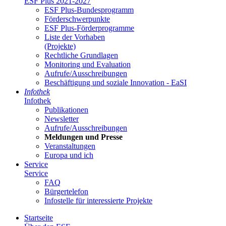
ESF Plus 2021-2027
ESF Plus-Bun­des­pro­gramm
För­der­schwer­punk­te
ESF Plus-För­der­pro­gram­me
Lis­te der Vor­ha­ben
(Pro­jek­te)
Recht­li­che Grund­la­gen
Mo­ni­to­ring und Eva­lua­ti­on
Auf­ru­fe/Aus­schrei­bun­gen
Be­schäf­ti­gung und so­zia­le In­no­va­ti­on - Ea­SI
In­fo­thek
In­fo­thek
Pu­bli­ka­tio­nen
Newslet­ter
Auf­ru­fe/Aus­schrei­bun­gen
Mel­dun­gen und Pres­se
Ver­an­stal­tun­gen
Eu­ro­pa und ich
Ser­vice
Ser­vice
FAQ
Bür­ger­te­le­fon
In­fo­stel­le für in­ter­es­sier­te Pro­jek­te
Start­sei­te