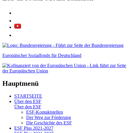
Europäischer Sozialfonds für Deutschland
Hauptmenü
STARTSEITE
Über den ESF
Über den ESF
ESF-Kon­takt­stel­len
Der Weg zur För­de­rung
Die Ge­schich­te des ESF
ESF Plus 2021-2027