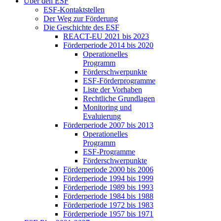
Über den ESF
ESF-Kon­takt­stel­len
Der Weg zur För­de­rung
Die Ge­schich­te des ESF
RE­ACT-EU 2021 bis 2023
För­der­pe­ri­ode 2014 bis 2020
Ope­ra­tio­nel­les
Pro­gramm
För­der­schwer­punk­te
ESF-För­der­pro­gram­me
Lis­te der Vor­ha­ben
Recht­li­che Grund­la­gen
Mo­ni­to­ring und
Eva­lu­ie­rung
För­der­pe­ri­ode 2007 bis 2013
Ope­ra­tio­nel­les
Pro­gramm
ESF-Pro­gram­me
För­der­schwer­punk­te
För­der­pe­ri­ode 2000 bis 2006
För­der­pe­ri­ode 1994 bis 1999
För­der­pe­ri­ode 1989 bis 1993
För­der­pe­ri­ode 1984 bis 1988
För­der­pe­ri­ode 1972 bis 1983
För­der­pe­ri­ode 1957 bis 1971