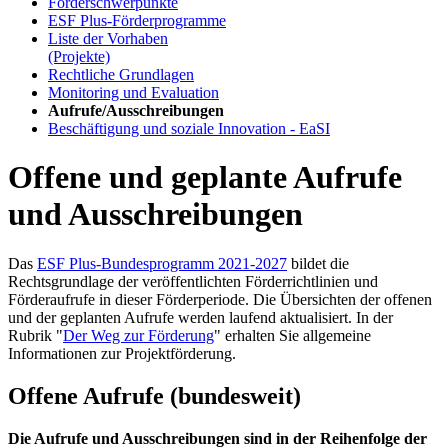
För­der­schwer­punk­te
ESF Plus-För­der­pro­gram­me
Lis­te der Vor­ha­ben
(Pro­jek­te)
Recht­li­che Grund­la­gen
Mo­ni­to­ring und Eva­lua­ti­on
Auf­ru­fe/Aus­schrei­bun­gen
Be­schäf­ti­gung und so­zia­le In­no­va­ti­on - Ea­SI
Offene und geplante Aufrufe
und Ausschreibungen
Das
ESF Plus-Bundesprogramm 2021-2027
bildet die
Rechtsgrundlage der veröffentlichten Förderrichtlinien und
Förderaufrufe in dieser Förderperiode. Die Übersichten der offenen
und der geplanten Aufrufe werden laufend aktualisiert. In der
Rubrik "
Der Weg zur Förderung
" erhalten Sie allgemeine
Informationen zur Projektförderung.
Offene Aufrufe (bundesweit)
Die Aufrufe und Ausschreibungen sind in der Reihenfolge der