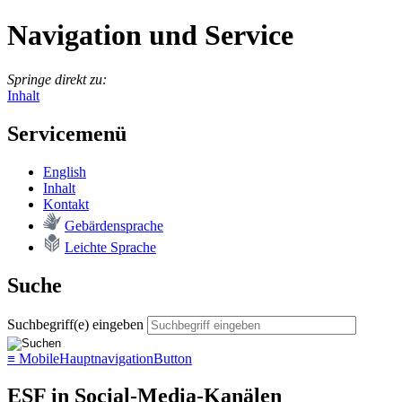
Navigation und Service
Springe direkt zu:
Inhalt
Servicemenü
English
In­halt
Kon­takt
Ge­bär­den­spra­che
Leich­te Spra­che
Suche
Suchbegriff(e) eingeben
≡
MobileHauptnavigationButton
ESF in Social-Media-Kanälen