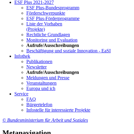
ESF Plus 2021-2027
ESF Plus-Bun­des­pro­gramm
För­der­schwer­punk­te
ESF Plus-För­der­pro­gram­me
Lis­te der Vor­ha­ben
(Pro­jek­te)
Recht­li­che Grund­la­gen
Mo­ni­to­ring und Eva­lua­ti­on
Auf­ru­fe/Aus­schrei­bun­gen
Be­schäf­ti­gung und so­zia­le In­no­va­ti­on - Ea­SI
In­fo­thek
Pu­bli­ka­tio­nen
Newslet­ter
Auf­ru­fe/Aus­schrei­bun­gen
Mel­dun­gen und Pres­se
Ver­an­stal­tun­gen
Eu­ro­pa und ich
Ser­vice
FAQ
Bür­ger­te­le­fon
In­fo­stel­le für in­ter­es­sier­te Pro­jek­te
© Bundesministerium für Arbeit und Soziales
Metanavigation