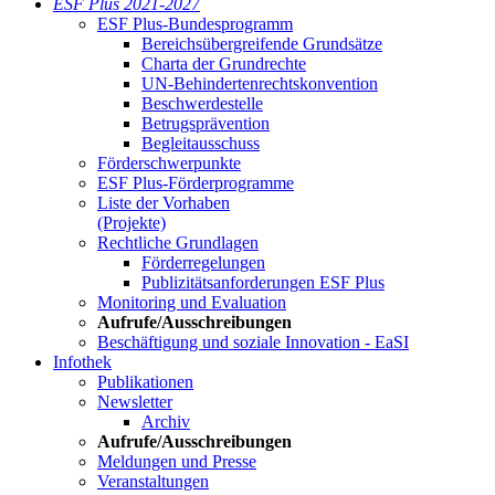
ESF Plus 2021-2027
ESF Plus-Bun­des­pro­gramm
Be­reichs­über­grei­fen­de Grund­sät­ze
Char­ta der Grund­rech­te
UN-Be­hin­der­ten­rechts­kon­ven­ti­on
Be­schwer­de­stel­le
Be­trugs­prä­ven­ti­on
Be­glei­taus­schuss
För­der­schwer­punk­te
ESF Plus-För­der­pro­gram­me
Lis­te der Vor­ha­ben
(Pro­jek­te)
Recht­li­che Grund­la­gen
För­der­re­ge­lun­gen
Pu­bli­zi­täts­an­for­de­run­gen ESF Plus
Mo­ni­to­ring und Eva­lua­ti­on
Auf­ru­fe/Aus­schrei­bun­gen
Be­schäf­ti­gung und so­zia­le In­no­va­ti­on - Ea­SI
In­fo­thek
Pu­bli­ka­tio­nen
Newslet­ter
Ar­chiv
Auf­ru­fe/Aus­schrei­bun­gen
Mel­dun­gen und Pres­se
Ver­an­stal­tun­gen