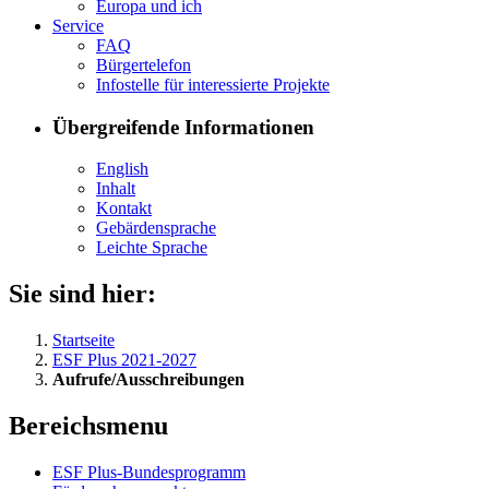
Eu­ro­pa und ich
Ser­vice
FAQ
Bür­ger­te­le­fon
In­fo­stel­le für in­ter­es­sier­te Pro­jek­te
Übergreifende Informationen
English
In­halt
Kon­takt
Ge­bär­den­spra­che
Leich­te Spra­che
Sie sind hier:
Startseite
ESF Plus 2021-2027
Aufrufe/Ausschreibungen
Bereichsmenu
ESF Plus-Bun­des­pro­gramm