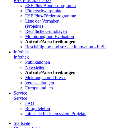
ESF Plus 2021-2027
ESF Plus-Bun­des­pro­gramm
För­der­schwer­punk­te
ESF Plus-För­der­pro­gram­me
Lis­te der Vor­ha­ben
(Pro­jek­te)
Recht­li­che Grund­la­gen
Mo­ni­to­ring und Eva­lua­ti­on
Auf­ru­fe/Aus­schrei­bun­gen
Be­schäf­ti­gung und so­zia­le In­no­va­ti­on - Ea­SI
In­fo­thek
In­fo­thek
Pu­bli­ka­tio­nen
Newslet­ter
Auf­ru­fe/Aus­schrei­bun­gen
Mel­dun­gen und Pres­se
Ver­an­stal­tun­gen
Eu­ro­pa und ich
Ser­vice
Ser­vice
FAQ
Bür­ger­te­le­fon
In­fo­stel­le für in­ter­es­sier­te Pro­jek­te
Start­sei­te