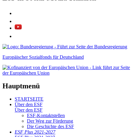
Europäischer Sozialfonds für Deutschland
Hauptmenü
STARTSEITE
Über den ESF
Über den ESF
ESF-Kon­takt­stel­len
Der Weg zur För­de­rung
Die Ge­schich­te des ESF
ESF Plus 2021-2027