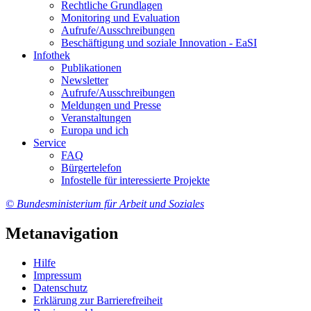
Recht­li­che Grund­la­gen
Mo­ni­to­ring und Eva­lua­ti­on
Auf­ru­fe/Aus­schrei­bun­gen
Be­schäf­ti­gung und so­zia­le In­no­va­ti­on - Ea­SI
In­fo­thek
Pu­bli­ka­tio­nen
Newslet­ter
Auf­ru­fe/Aus­schrei­bun­gen
Mel­dun­gen und Pres­se
Ver­an­stal­tun­gen
Eu­ro­pa und ich
Ser­vice
FAQ
Bür­ger­te­le­fon
In­fo­stel­le für in­ter­es­sier­te Pro­jek­te
© Bundesministerium für Arbeit und Soziales
Metanavigation
Hil­fe
Im­pres­s­um
Da­ten­schutz
Er­klä­rung zur Bar­rie­re­frei­heit