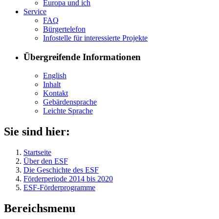
Eu­ro­pa und ich
Ser­vice
FAQ
Bür­ger­te­le­fon
In­fo­stel­le für in­ter­es­sier­te Pro­jek­te
Übergreifende Informationen
English
In­halt
Kon­takt
Ge­bär­den­spra­che
Leich­te Spra­che
Sie sind hier:
Startseite
Über den ESF
Die Geschichte des ESF
Förderperiode 2014 bis 2020
ESF-Förderprogramme
Bereichsmenu