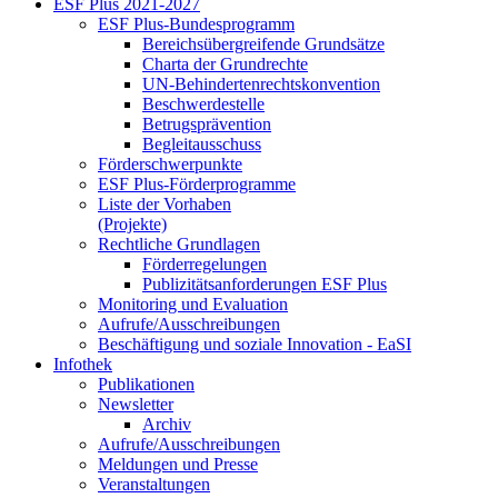
ESF Plus 2021-2027
ESF Plus-Bun­des­pro­gramm
Be­reichs­über­grei­fen­de Grund­sät­ze
Char­ta der Grund­rech­te
UN-Be­hin­der­ten­rechts­kon­ven­ti­on
Be­schwer­de­stel­le
Be­trugs­prä­ven­ti­on
Be­glei­taus­schuss
För­der­schwer­punk­te
ESF Plus-För­der­pro­gram­me
Lis­te der Vor­ha­ben
(Pro­jek­te)
Recht­li­che Grund­la­gen
För­der­re­ge­lun­gen
Pu­bli­zi­täts­an­for­de­run­gen ESF Plus
Mo­ni­to­ring und Eva­lua­ti­on
Auf­ru­fe/Aus­schrei­bun­gen
Be­schäf­ti­gung und so­zia­le In­no­va­ti­on - Ea­SI
In­fo­thek
Pu­bli­ka­tio­nen
Newslet­ter
Ar­chiv
Auf­ru­fe/Aus­schrei­bun­gen
Mel­dun­gen und Pres­se
Ver­an­stal­tun­gen