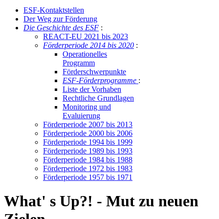
ESF-Kon­takt­stel­len
Der Weg zur För­de­rung
Die Ge­schich­te des ESF
:
RE­ACT-EU 2021 bis 2023
För­der­pe­ri­ode 2014 bis 2020
:
Ope­ra­tio­nel­les
Pro­gramm
För­der­schwer­punk­te
ESF-För­der­pro­gram­me
:
Lis­te der Vor­ha­ben
Recht­li­che Grund­la­gen
Mo­ni­to­ring und
Eva­lu­ie­rung
För­der­pe­ri­ode 2007 bis 2013
För­der­pe­ri­ode 2000 bis 2006
För­der­pe­ri­ode 1994 bis 1999
För­der­pe­ri­ode 1989 bis 1993
För­der­pe­ri­ode 1984 bis 1988
För­der­pe­ri­ode 1972 bis 1983
För­der­pe­ri­ode 1957 bis 1971
What
'
s Up?! - Mut zu neuen