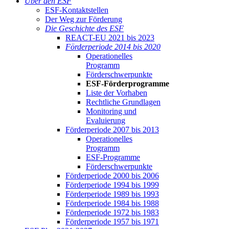
Über den ESF
ESF-Kon­takt­stel­len
Der Weg zur För­de­rung
Die Ge­schich­te des ESF
RE­ACT-EU 2021 bis 2023
För­der­pe­ri­ode 2014 bis 2020
Ope­ra­tio­nel­les
Pro­gramm
För­der­schwer­punk­te
ESF-För­der­pro­gram­me
Lis­te der Vor­ha­ben
Recht­li­che Grund­la­gen
Mo­ni­to­ring und
Eva­lu­ie­rung
För­der­pe­ri­ode 2007 bis 2013
Ope­ra­tio­nel­les
Pro­gramm
ESF-Pro­gram­me
För­der­schwer­punk­te
För­der­pe­ri­ode 2000 bis 2006
För­der­pe­ri­ode 1994 bis 1999
För­der­pe­ri­ode 1989 bis 1993
För­der­pe­ri­ode 1984 bis 1988
För­der­pe­ri­ode 1972 bis 1983
För­der­pe­ri­ode 1957 bis 1971