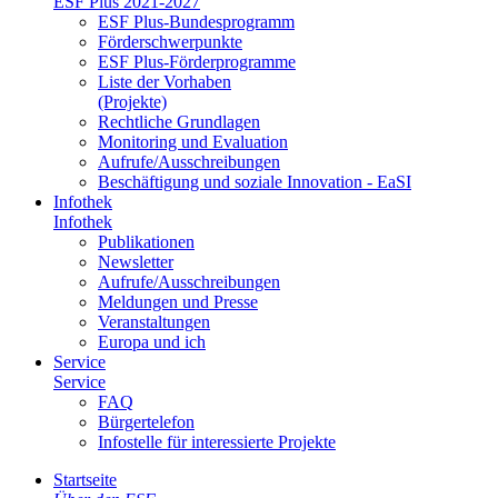
ESF Plus 2021-2027
ESF Plus-Bun­des­pro­gramm
För­der­schwer­punk­te
ESF Plus-För­der­pro­gram­me
Lis­te der Vor­ha­ben
(Pro­jek­te)
Recht­li­che Grund­la­gen
Mo­ni­to­ring und Eva­lua­ti­on
Auf­ru­fe/Aus­schrei­bun­gen
Be­schäf­ti­gung und so­zia­le In­no­va­ti­on - Ea­SI
In­fo­thek
In­fo­thek
Pu­bli­ka­tio­nen
Newslet­ter
Auf­ru­fe/Aus­schrei­bun­gen
Mel­dun­gen und Pres­se
Ver­an­stal­tun­gen
Eu­ro­pa und ich
Ser­vice
Ser­vice
FAQ
Bür­ger­te­le­fon
In­fo­stel­le für in­ter­es­sier­te Pro­jek­te
Start­sei­te