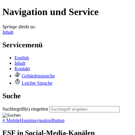
Navigation und Service
Springe direkt zu:
Inhalt
Servicemenü
English
In­halt
Kon­takt
Ge­bär­den­spra­che
Leich­te Spra­che
Suche
Suchbegriff(e) eingeben
≡
MobileHauptnavigationButton
ESF in Social-Media-Kanälen