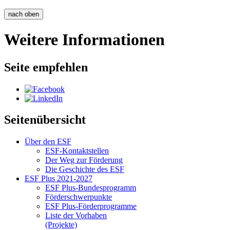
nach oben
Weitere Informationen
Seite empfehlen
Seitenübersicht
Über den ESF
ESF-Kon­takt­stel­len
Der Weg zur För­de­rung
Die Ge­schich­te des ESF
ESF Plus 2021-2027
ESF Plus-Bun­des­pro­gramm
För­der­schwer­punk­te
ESF Plus-För­der­pro­gram­me
Lis­te der Vor­ha­ben
(Pro­jek­te)