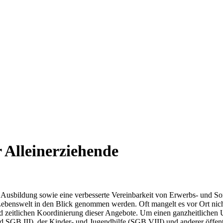
 Alleinerziehende
 Ausbildung sowie eine verbesserte Vereinbarkeit von Erwerbs- und Sor
Lebenswelt in den Blick genommen werden. Oft mangelt es vor Ort nich
nd zeitlichen Koordinierung dieser Angebote. Um einen ganzheitlichen 
d SGB III), der Kinder- und Jugendhilfe (SGB VIII) und anderer öffentl