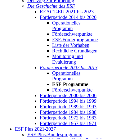
Der Weg zur För­de­rung
Die Ge­schich­te des ESF
RE­ACT-EU 2021 bis 2023
För­der­pe­ri­ode 2014 bis 2020
Ope­ra­tio­nel­les
Pro­gramm
För­der­schwer­punk­te
ESF-För­der­pro­gram­me
Lis­te der Vor­ha­ben
Recht­li­che Grund­la­gen
Mo­ni­to­ring und
Eva­lu­ie­rung
För­der­pe­ri­ode 2007 bis 2013
Ope­ra­tio­nel­les
Pro­gramm
ESF-Pro­gram­me
För­der­schwer­punk­te
För­der­pe­ri­ode 2000 bis 2006
För­der­pe­ri­ode 1994 bis 1999
För­der­pe­ri­ode 1989 bis 1993
För­der­pe­ri­ode 1984 bis 1988
För­der­pe­ri­ode 1972 bis 1983
För­der­pe­ri­ode 1957 bis 1971
ESF Plus 2021-2027
ESF Plus-Bun­des­pro­gramm