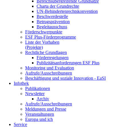
Be­reichs­über­grei­fen­de Grund­sät­ze
Char­ta der Grund­rech­te
UN-Be­hin­der­ten­rechts­kon­ven­ti­on
Be­schwer­de­stel­le
Be­trugs­prä­ven­ti­on
Be­glei­taus­schuss
För­der­schwer­punk­te
ESF Plus-För­der­pro­gram­me
Lis­te der Vor­ha­ben
(Pro­jek­te)
Recht­li­che Grund­la­gen
För­der­re­ge­lun­gen
Pu­bli­zi­täts­an­for­de­run­gen ESF Plus
Mo­ni­to­ring und Eva­lua­ti­on
Auf­ru­fe/Aus­schrei­bun­gen
Be­schäf­ti­gung und so­zia­le In­no­va­ti­on - Ea­SI
In­fo­thek
Pu­bli­ka­tio­nen
Newslet­ter
Ar­chiv
Auf­ru­fe/Aus­schrei­bun­gen
Mel­dun­gen und Pres­se
Ver­an­stal­tun­gen
Eu­ro­pa und ich
Ser­vice