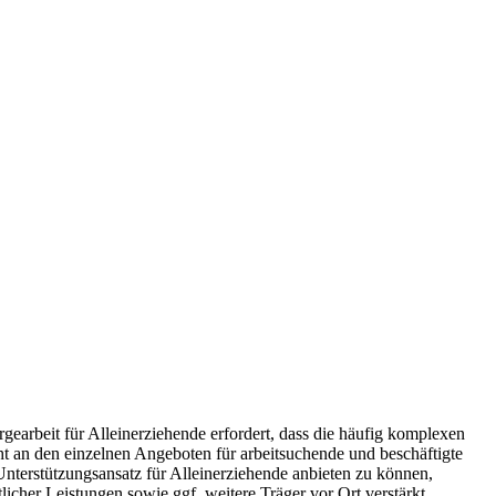
gearbeit für Alleinerziehende erfordert, dass die häufig komplexen
t an den einzelnen Angeboten für arbeitsuchende und beschäftigte
Unterstützungsansatz für Alleinerziehende anbieten zu können,
icher Leistungen sowie ggf. weitere Träger vor Ort verstärkt