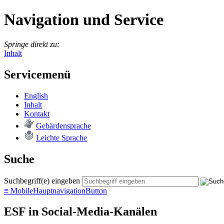
Navigation und Service
Springe direkt zu:
Inhalt
Servicemenü
English
In­halt
Kon­takt
Ge­bär­den­spra­che
Leich­te Spra­che
Suche
Suchbegriff(e) eingeben
≡
MobileHauptnavigationButton
ESF in Social-Media-Kanälen