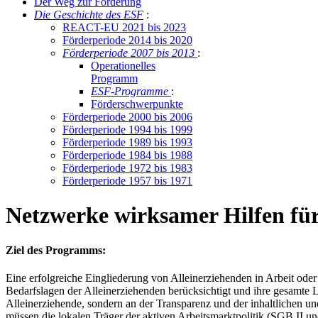
Der Weg zur För­de­rung
Die Ge­schich­te des ESF
:
RE­ACT-EU 2021 bis 2023
För­der­pe­ri­ode 2014 bis 2020
För­der­pe­ri­ode 2007 bis 2013
:
Ope­ra­tio­nel­les
Pro­gramm
ESF-Pro­gram­me
:
För­der­schwer­punk­te
För­der­pe­ri­ode 2000 bis 2006
För­der­pe­ri­ode 1994 bis 1999
För­der­pe­ri­ode 1989 bis 1993
För­der­pe­ri­ode 1984 bis 1988
För­der­pe­ri­ode 1972 bis 1983
För­der­pe­ri­ode 1957 bis 1971
Netzwerke wirksamer Hilfen für
Ziel des Programms:
Eine erfolgreiche Eingliederung von Alleinerziehenden in Arbeit oder
Bedarfslagen der Alleinerziehenden berücksichtigt und ihre gesamte 
Alleinerziehende, sondern an der Transparenz und der inhaltlichen u
müssen die lokalen Träger der aktiven Arbeitsmarktpolitik (SGB II un