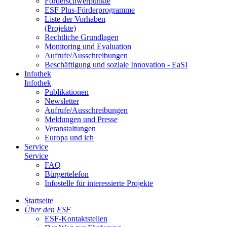
För­der­schwer­punk­te
ESF Plus-För­der­pro­gram­me
Lis­te der Vor­ha­ben
(Pro­jek­te)
Recht­li­che Grund­la­gen
Mo­ni­to­ring und Eva­lua­ti­on
Auf­ru­fe/Aus­schrei­bun­gen
Be­schäf­ti­gung und so­zia­le In­no­va­ti­on - Ea­SI
In­fo­thek
In­fo­thek
Pu­bli­ka­tio­nen
Newslet­ter
Auf­ru­fe/Aus­schrei­bun­gen
Mel­dun­gen und Pres­se
Ver­an­stal­tun­gen
Eu­ro­pa und ich
Ser­vice
Ser­vice
FAQ
Bür­ger­te­le­fon
In­fo­stel­le für in­ter­es­sier­te Pro­jek­te
Start­sei­te
Über den ESF
ESF-Kon­takt­stel­len