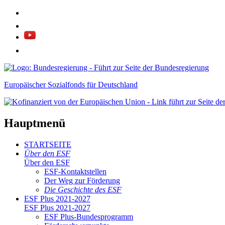
Europäischer Sozialfonds für Deutschland
Hauptmenü
STARTSEITE
Über den ESF
Über den ESF
ESF-Kon­takt­stel­len
Der Weg zur För­de­rung
Die Ge­schich­te des ESF
ESF Plus 2021-2027
ESF Plus 2021-2027
ESF Plus-Bun­des­pro­gramm