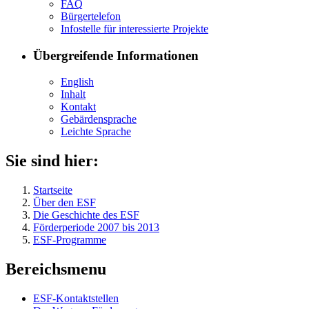
FAQ
Bür­ger­te­le­fon
In­fo­stel­le für in­ter­es­sier­te Pro­jek­te
Übergreifende Informationen
English
In­halt
Kon­takt
Ge­bär­den­spra­che
Leich­te Spra­che
Sie sind hier:
Startseite
Über den ESF
Die Geschichte des ESF
Förderperiode 2007 bis 2013
ESF-Programme
Bereichsmenu
ESF-Kon­takt­stel­len