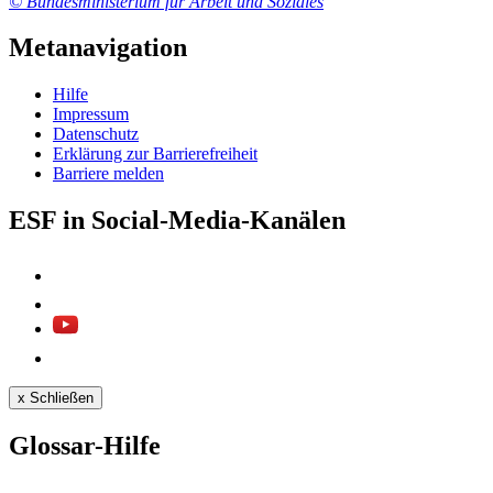
© Bundesministerium für Arbeit und Soziales
Metanavigation
Hil­fe
Im­pres­s­um
Da­ten­schutz
Er­klä­rung zur Bar­rie­re­frei­heit
Bar­rie­re mel­den
ESF in Social-Media-Kanälen
x
Schließen
Glossar-Hilfe
...