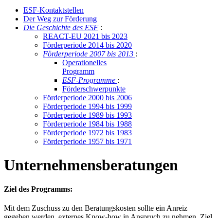
ESF-Kon­takt­stel­len
Der Weg zur För­de­rung
Die Ge­schich­te des ESF
:
RE­ACT-EU 2021 bis 2023
För­der­pe­ri­ode 2014 bis 2020
För­der­pe­ri­ode 2007 bis 2013
:
Ope­ra­tio­nel­les
Pro­gramm
ESF-Pro­gram­me
:
För­der­schwer­punk­te
För­der­pe­ri­ode 2000 bis 2006
För­der­pe­ri­ode 1994 bis 1999
För­der­pe­ri­ode 1989 bis 1993
För­der­pe­ri­ode 1984 bis 1988
För­der­pe­ri­ode 1972 bis 1983
För­der­pe­ri­ode 1957 bis 1971
Unternehmensberatungen
Ziel des Programms:
Mit dem Zuschuss zu den Beratungskosten sollte ein Anreiz
gegeben werden, externes Know-how in Anspruch zu nehmen. Ziel