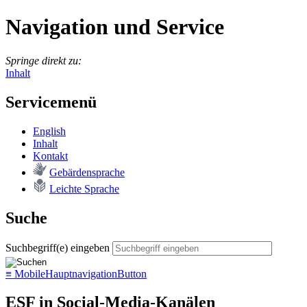
Navigation und Service
Springe direkt zu:
Inhalt
Servicemenü
English
In­halt
Kon­takt
Ge­bär­den­spra­che
Leich­te Spra­che
Suche
Suchbegriff(e) eingeben
≡
MobileHauptnavigationButton
ESF in Social-Media-Kanälen