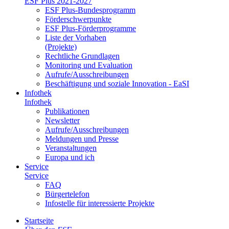
ESF Plus 2021-2027
ESF Plus-Bun­des­pro­gramm
För­der­schwer­punk­te
ESF Plus-För­der­pro­gram­me
Lis­te der Vor­ha­ben
(Pro­jek­te)
Recht­li­che Grund­la­gen
Mo­ni­to­ring und Eva­lua­ti­on
Auf­ru­fe/Aus­schrei­bun­gen
Be­schäf­ti­gung und so­zia­le In­no­va­ti­on - Ea­SI
In­fo­thek
In­fo­thek
Pu­bli­ka­tio­nen
Newslet­ter
Auf­ru­fe/Aus­schrei­bun­gen
Mel­dun­gen und Pres­se
Ver­an­stal­tun­gen
Eu­ro­pa und ich
Ser­vice
Ser­vice
FAQ
Bür­ger­te­le­fon
In­fo­stel­le für in­ter­es­sier­te Pro­jek­te
Start­sei­te