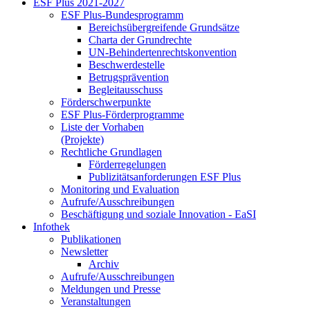
ESF Plus 2021-2027
ESF Plus-Bun­des­pro­gramm
Be­reichs­über­grei­fen­de Grund­sät­ze
Char­ta der Grund­rech­te
UN-Be­hin­der­ten­rechts­kon­ven­ti­on
Be­schwer­de­stel­le
Be­trugs­prä­ven­ti­on
Be­glei­taus­schuss
För­der­schwer­punk­te
ESF Plus-För­der­pro­gram­me
Lis­te der Vor­ha­ben
(Pro­jek­te)
Recht­li­che Grund­la­gen
För­der­re­ge­lun­gen
Pu­bli­zi­täts­an­for­de­run­gen ESF Plus
Mo­ni­to­ring und Eva­lua­ti­on
Auf­ru­fe/Aus­schrei­bun­gen
Be­schäf­ti­gung und so­zia­le In­no­va­ti­on - Ea­SI
In­fo­thek
Pu­bli­ka­tio­nen
Newslet­ter
Ar­chiv
Auf­ru­fe/Aus­schrei­bun­gen
Mel­dun­gen und Pres­se
Ver­an­stal­tun­gen