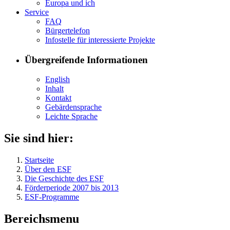
Eu­ro­pa und ich
Ser­vice
FAQ
Bür­ger­te­le­fon
In­fo­stel­le für in­ter­es­sier­te Pro­jek­te
Übergreifende Informationen
English
In­halt
Kon­takt
Ge­bär­den­spra­che
Leich­te Spra­che
Sie sind hier:
Startseite
Über den ESF
Die Geschichte des ESF
Förderperiode 2007 bis 2013
ESF-Programme
Bereichsmenu