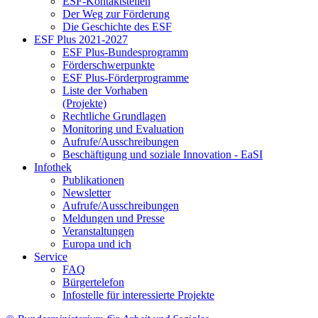
ESF-Kon­takt­stel­len
Der Weg zur För­de­rung
Die Ge­schich­te des ESF
ESF Plus 2021-2027
ESF Plus-Bun­des­pro­gramm
För­der­schwer­punk­te
ESF Plus-För­der­pro­gram­me
Lis­te der Vor­ha­ben
(Pro­jek­te)
Recht­li­che Grund­la­gen
Mo­ni­to­ring und Eva­lua­ti­on
Auf­ru­fe/Aus­schrei­bun­gen
Be­schäf­ti­gung und so­zia­le In­no­va­ti­on - Ea­SI
In­fo­thek
Pu­bli­ka­tio­nen
Newslet­ter
Auf­ru­fe/Aus­schrei­bun­gen
Mel­dun­gen und Pres­se
Ver­an­stal­tun­gen
Eu­ro­pa und ich
Ser­vice
FAQ
Bür­ger­te­le­fon
In­fo­stel­le für in­ter­es­sier­te Pro­jek­te