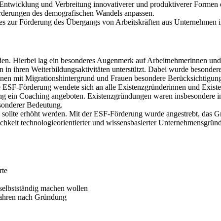
e Entwicklung und Verbreitung innovativerer und produktiverer Formen 
sforderungen des demografischen Wandels anpassen.
es zur Förderung des Übergangs von Arbeitskräften aus Unternehmen in
den. Hierbei lag ein besonderes Augenmerk auf Arbeitnehmerinnen und 
in ihren Weiterbildungsaktivitäten unterstützt. Dabei wurde besondere
sonen mit Migrationshintergrund und Frauen besondere Berücksichtigun
ie ESF-Förderung wendete sich an alle Existenzgründerinnen und Exis
ng ein
Coaching
angeboten. Existenzgründungen waren insbesondere in
sonderer Bedeutung.
sollte erhöht werden. Mit der ESF-Förderung wurde angestrebt, das 
chkeit technologieorientierter und wissensbasierter Unternehmensgründ
rte
selbstständig machen wollen
 Jahren nach Gründung