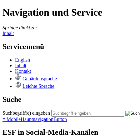
Navigation und Service
Springe direkt zu:
Inhalt
Servicemenü
English
In­halt
Kon­takt
Ge­bär­den­spra­che
Leich­te Spra­che
Suche
Suchbegriff(e) eingeben
≡
MobileHauptnavigationButton
ESF in Social-Media-Kanälen