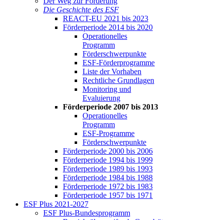
Der Weg zur För­de­rung
Die Ge­schich­te des ESF
RE­ACT-EU 2021 bis 2023
För­der­pe­ri­ode 2014 bis 2020
Ope­ra­tio­nel­les
Pro­gramm
För­der­schwer­punk­te
ESF-För­der­pro­gram­me
Lis­te der Vor­ha­ben
Recht­li­che Grund­la­gen
Mo­ni­to­ring und
Eva­lu­ie­rung
För­der­pe­ri­ode 2007 bis 2013
Ope­ra­tio­nel­les
Pro­gramm
ESF-Pro­gram­me
För­der­schwer­punk­te
För­der­pe­ri­ode 2000 bis 2006
För­der­pe­ri­ode 1994 bis 1999
För­der­pe­ri­ode 1989 bis 1993
För­der­pe­ri­ode 1984 bis 1988
För­der­pe­ri­ode 1972 bis 1983
För­der­pe­ri­ode 1957 bis 1971
ESF Plus 2021-2027
ESF Plus-Bun­des­pro­gramm