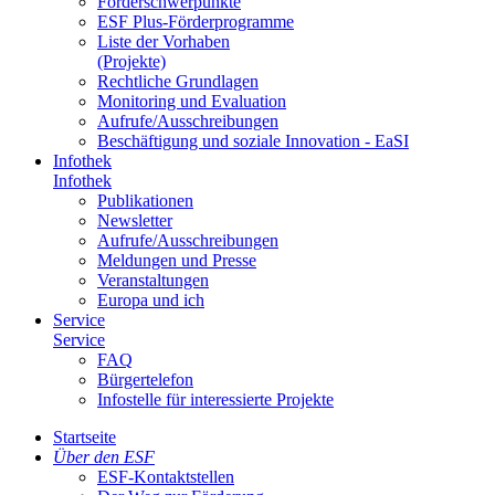
För­der­schwer­punk­te
ESF Plus-För­der­pro­gram­me
Lis­te der Vor­ha­ben
(Pro­jek­te)
Recht­li­che Grund­la­gen
Mo­ni­to­ring und Eva­lua­ti­on
Auf­ru­fe/Aus­schrei­bun­gen
Be­schäf­ti­gung und so­zia­le In­no­va­ti­on - Ea­SI
In­fo­thek
In­fo­thek
Pu­bli­ka­tio­nen
Newslet­ter
Auf­ru­fe/Aus­schrei­bun­gen
Mel­dun­gen und Pres­se
Ver­an­stal­tun­gen
Eu­ro­pa und ich
Ser­vice
Ser­vice
FAQ
Bür­ger­te­le­fon
In­fo­stel­le für in­ter­es­sier­te Pro­jek­te
Start­sei­te
Über den ESF
ESF-Kon­takt­stel­len