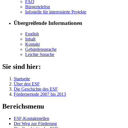
FAQ
Bür­ger­te­le­fon
In­fo­stel­le für in­ter­es­sier­te Pro­jek­te
Übergreifende Informationen
English
In­halt
Kon­takt
Ge­bär­den­spra­che
Leich­te Spra­che
Sie sind hier:
Startseite
Über den ESF
Die Geschichte des ESF
Förderperiode 2007 bis 2013
Bereichsmenu
ESF-Kon­takt­stel­len
Der Weg zur För­de­rung