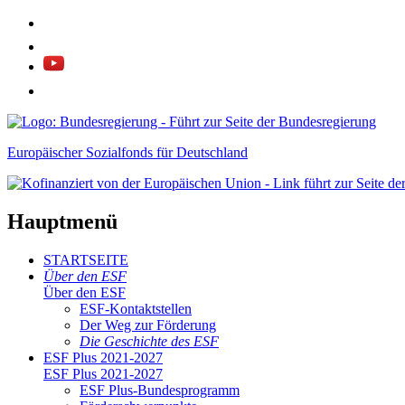
Europäischer Sozialfonds für Deutschland
Hauptmenü
STARTSEITE
Über den ESF
Über den ESF
ESF-Kon­takt­stel­len
Der Weg zur För­de­rung
Die Ge­schich­te des ESF
ESF Plus 2021-2027
ESF Plus 2021-2027
ESF Plus-Bun­des­pro­gramm