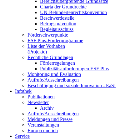
Be­reichs­über­grei­fen­de Grund­sät­ze
Char­ta der Grund­rech­te
UN-Be­hin­der­ten­rechts­kon­ven­ti­on
Be­schwer­de­stel­le
Be­trugs­prä­ven­ti­on
Be­glei­taus­schuss
För­der­schwer­punk­te
ESF Plus-För­der­pro­gram­me
Lis­te der Vor­ha­ben
(Pro­jek­te)
Recht­li­che Grund­la­gen
För­der­re­ge­lun­gen
Pu­bli­zi­täts­an­for­de­run­gen ESF Plus
Mo­ni­to­ring und Eva­lua­ti­on
Auf­ru­fe/Aus­schrei­bun­gen
Be­schäf­ti­gung und so­zia­le In­no­va­ti­on - Ea­SI
In­fo­thek
Pu­bli­ka­tio­nen
Newslet­ter
Ar­chiv
Auf­ru­fe/Aus­schrei­bun­gen
Mel­dun­gen und Pres­se
Ver­an­stal­tun­gen
Eu­ro­pa und ich
Ser­vice