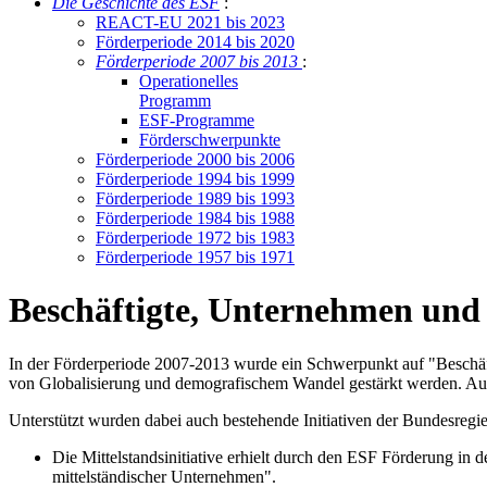
Die Ge­schich­te des ESF
:
RE­ACT-EU 2021 bis 2023
För­der­pe­ri­ode 2014 bis 2020
För­der­pe­ri­ode 2007 bis 2013
:
Ope­ra­tio­nel­les
Pro­gramm
ESF-Pro­gram­me
För­der­schwer­punk­te
För­der­pe­ri­ode 2000 bis 2006
För­der­pe­ri­ode 1994 bis 1999
För­der­pe­ri­ode 1989 bis 1993
För­der­pe­ri­ode 1984 bis 1988
För­der­pe­ri­ode 1972 bis 1983
För­der­pe­ri­ode 1957 bis 1971
Beschäftigte, Unternehmen und
In der Förderperiode 2007-2013 wurde ein Schwerpunkt auf "Beschäft
von Globalisierung und demografischem Wandel gestärkt werden. Au
Unterstützt wurden dabei auch bestehende Initiativen der Bundesregi
Die Mittelstandsinitiative erhielt durch den ESF Förderung 
mittelständischer Unternehmen".