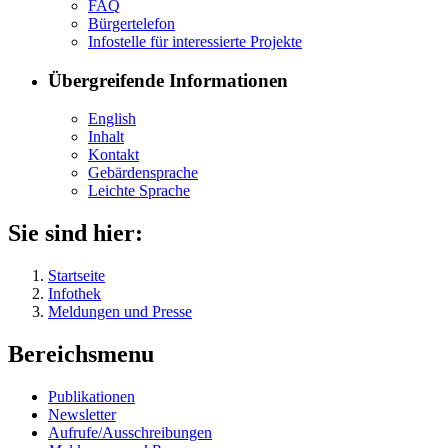
FAQ
Bür­ger­te­le­fon
In­fo­stel­le für in­ter­es­sier­te Pro­jek­te
Übergreifende Informationen
English
In­halt
Kon­takt
Ge­bär­den­spra­che
Leich­te Spra­che
Sie sind hier:
Startseite
Infothek
Meldungen und Presse
Bereichsmenu
Pu­bli­ka­tio­nen
Newslet­ter
Auf­ru­fe/Aus­schrei­bun­gen