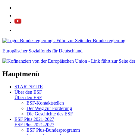
Europäischer Sozialfonds für Deutschland
Hauptmenü
STARTSEITE
Über den ESF
Über den ESF
ESF-Kon­takt­stel­len
Der Weg zur För­de­rung
Die Ge­schich­te des ESF
ESF Plus 2021-2027
ESF Plus 2021-2027
ESF Plus-Bun­des­pro­gramm