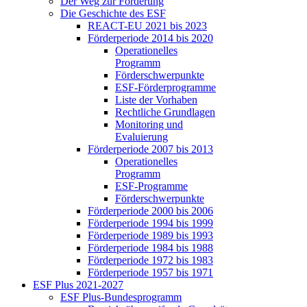
Der Weg zur För­de­rung
Die Ge­schich­te des ESF
RE­ACT-EU 2021 bis 2023
För­der­pe­ri­ode 2014 bis 2020
Ope­ra­tio­nel­les
Pro­gramm
För­der­schwer­punk­te
ESF-För­der­pro­gram­me
Lis­te der Vor­ha­ben
Recht­li­che Grund­la­gen
Mo­ni­to­ring und
Eva­lu­ie­rung
För­der­pe­ri­ode 2007 bis 2013
Ope­ra­tio­nel­les
Pro­gramm
ESF-Pro­gram­me
För­der­schwer­punk­te
För­der­pe­ri­ode 2000 bis 2006
För­der­pe­ri­ode 1994 bis 1999
För­der­pe­ri­ode 1989 bis 1993
För­der­pe­ri­ode 1984 bis 1988
För­der­pe­ri­ode 1972 bis 1983
För­der­pe­ri­ode 1957 bis 1971
ESF Plus 2021-2027
ESF Plus-Bun­des­pro­gramm