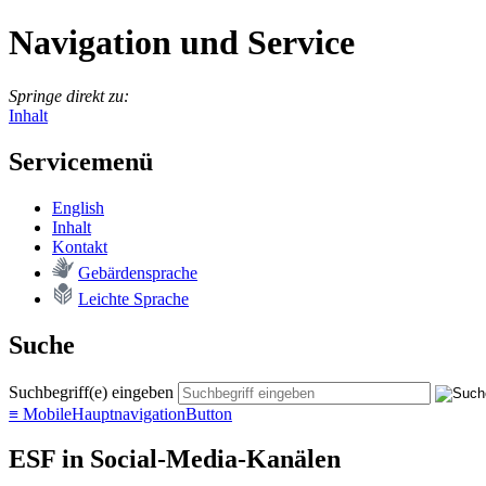
Navigation und Service
Springe direkt zu:
Inhalt
Servicemenü
English
In­halt
Kon­takt
Ge­bär­den­spra­che
Leich­te Spra­che
Suche
Suchbegriff(e) eingeben
≡
MobileHauptnavigationButton
ESF in Social-Media-Kanälen