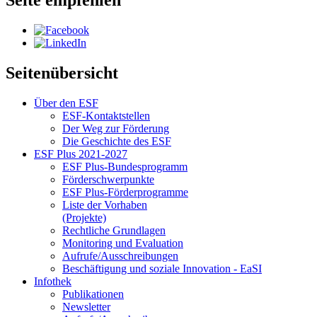
Seite empfehlen
Seitenübersicht
Über den ESF
ESF-Kon­takt­stel­len
Der Weg zur För­de­rung
Die Ge­schich­te des ESF
ESF Plus 2021-2027
ESF Plus-Bun­des­pro­gramm
För­der­schwer­punk­te
ESF Plus-För­der­pro­gram­me
Lis­te der Vor­ha­ben
(Pro­jek­te)
Recht­li­che Grund­la­gen
Mo­ni­to­ring und Eva­lua­ti­on
Auf­ru­fe/Aus­schrei­bun­gen
Be­schäf­ti­gung und so­zia­le In­no­va­ti­on - Ea­SI
In­fo­thek
Pu­bli­ka­tio­nen
Newslet­ter