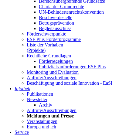
Be­reichs­über­grei­fen­de Grund­sät­ze
Char­ta der Grund­rech­te
UN-Be­hin­der­ten­rechts­kon­ven­ti­on
Be­schwer­de­stel­le
Be­trugs­prä­ven­ti­on
Be­glei­taus­schuss
För­der­schwer­punk­te
ESF Plus-För­der­pro­gram­me
Lis­te der Vor­ha­ben
(Pro­jek­te)
Recht­li­che Grund­la­gen
För­der­re­ge­lun­gen
Pu­bli­zi­täts­an­for­de­run­gen ESF Plus
Mo­ni­to­ring und Eva­lua­ti­on
Auf­ru­fe/Aus­schrei­bun­gen
Be­schäf­ti­gung und so­zia­le In­no­va­ti­on - Ea­SI
In­fo­thek
Pu­bli­ka­tio­nen
Newslet­ter
Ar­chiv
Auf­ru­fe/Aus­schrei­bun­gen
Mel­dun­gen und Pres­se
Ver­an­stal­tun­gen
Eu­ro­pa und ich
Ser­vice