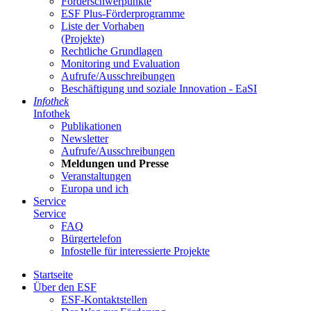
För­der­schwer­punk­te
ESF Plus-För­der­pro­gram­me
Lis­te der Vor­ha­ben
(Pro­jek­te)
Recht­li­che Grund­la­gen
Mo­ni­to­ring und Eva­lua­ti­on
Auf­ru­fe/Aus­schrei­bun­gen
Be­schäf­ti­gung und so­zia­le In­no­va­ti­on - Ea­SI
In­fo­thek
In­fo­thek
Pu­bli­ka­tio­nen
Newslet­ter
Auf­ru­fe/Aus­schrei­bun­gen
Mel­dun­gen und Pres­se
Ver­an­stal­tun­gen
Eu­ro­pa und ich
Ser­vice
Ser­vice
FAQ
Bür­ger­te­le­fon
In­fo­stel­le für in­ter­es­sier­te Pro­jek­te
Start­sei­te
Über den ESF
ESF-Kon­takt­stel­len