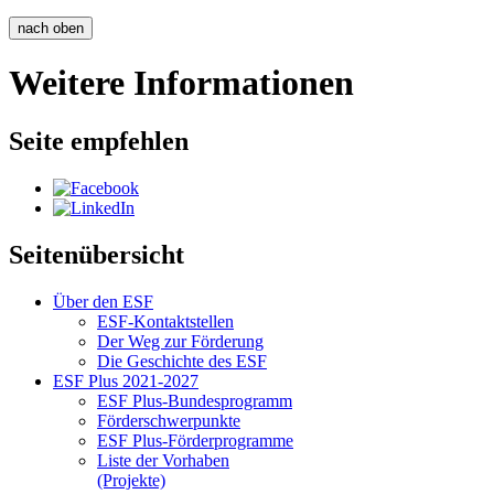
nach oben
Weitere Informationen
Seite empfehlen
Seitenübersicht
Über den ESF
ESF-Kon­takt­stel­len
Der Weg zur För­de­rung
Die Ge­schich­te des ESF
ESF Plus 2021-2027
ESF Plus-Bun­des­pro­gramm
För­der­schwer­punk­te
ESF Plus-För­der­pro­gram­me
Lis­te der Vor­ha­ben
(Pro­jek­te)