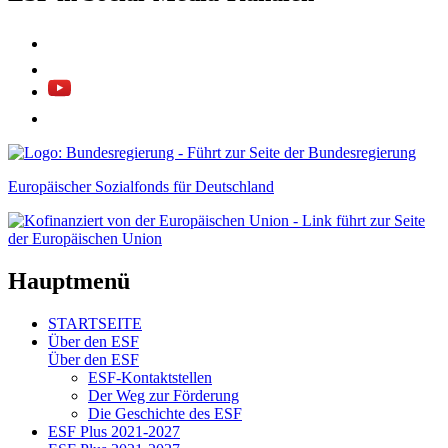
Europäischer Sozialfonds für Deutschland
Hauptmenü
STARTSEITE
Über den ESF
Über den ESF
ESF-Kon­takt­stel­len
Der Weg zur För­de­rung
Die Ge­schich­te des ESF
ESF Plus 2021-2027