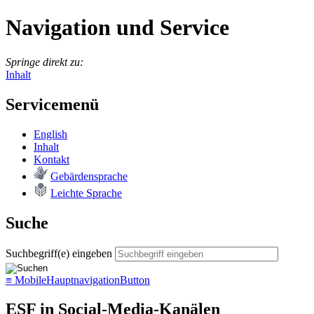
Navigation und Service
Springe direkt zu:
Inhalt
Servicemenü
English
In­halt
Kon­takt
Ge­bär­den­spra­che
Leich­te Spra­che
Suche
Suchbegriff(e) eingeben
≡
MobileHauptnavigationButton
ESF in Social-Media-Kanälen