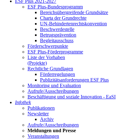
ESF Plus 2021-2027
ESF Plus-Bun­des­pro­gramm
Be­reichs­über­grei­fen­de Grund­sät­ze
Char­ta der Grund­rech­te
UN-Be­hin­der­ten­rechts­kon­ven­ti­on
Be­schwer­de­stel­le
Be­trugs­prä­ven­ti­on
Be­glei­taus­schuss
För­der­schwer­punk­te
ESF Plus-För­der­pro­gram­me
Lis­te der Vor­ha­ben
(Pro­jek­te)
Recht­li­che Grund­la­gen
För­der­re­ge­lun­gen
Pu­bli­zi­täts­an­for­de­run­gen ESF Plus
Mo­ni­to­ring und Eva­lua­ti­on
Auf­ru­fe/Aus­schrei­bun­gen
Be­schäf­ti­gung und so­zia­le In­no­va­ti­on - Ea­SI
In­fo­thek
Pu­bli­ka­tio­nen
Newslet­ter
Ar­chiv
Auf­ru­fe/Aus­schrei­bun­gen
Mel­dun­gen und Pres­se
Ver­an­stal­tun­gen