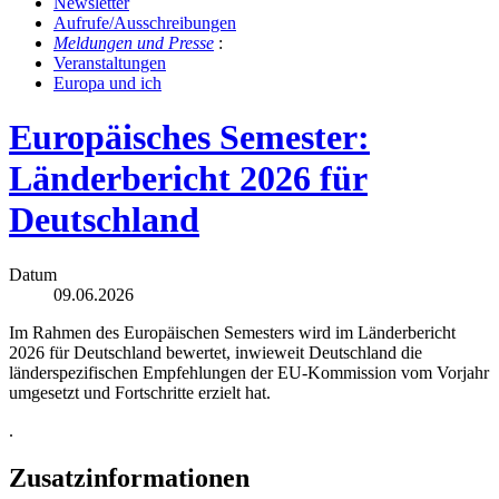
Newslet­ter
Auf­ru­fe/Aus­schrei­bun­gen
Mel­dun­gen und Pres­se
:
Ver­an­stal­tun­gen
Eu­ro­pa und ich
Europäisches Semester:
Länderbericht 2026 für
Deutschland
Datum
09.06.2026
Im Rahmen des Europäischen Semesters wird im
Länderbericht
2026 für Deutschland
bewertet, inwieweit Deutschland die
länderspezifischen Empfehlungen der EU-Kommission vom Vorjahr
umgesetzt und Fortschritte erzielt hat.
.
Zusatzinformationen