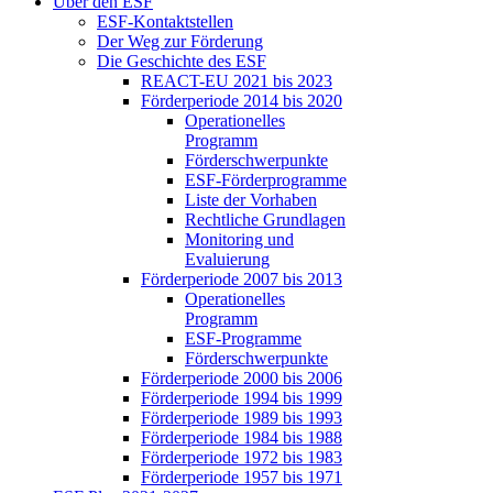
Über den ESF
ESF-Kon­takt­stel­len
Der Weg zur För­de­rung
Die Ge­schich­te des ESF
RE­ACT-EU 2021 bis 2023
För­der­pe­ri­ode 2014 bis 2020
Ope­ra­tio­nel­les
Pro­gramm
För­der­schwer­punk­te
ESF-För­der­pro­gram­me
Lis­te der Vor­ha­ben
Recht­li­che Grund­la­gen
Mo­ni­to­ring und
Eva­lu­ie­rung
För­der­pe­ri­ode 2007 bis 2013
Ope­ra­tio­nel­les
Pro­gramm
ESF-Pro­gram­me
För­der­schwer­punk­te
För­der­pe­ri­ode 2000 bis 2006
För­der­pe­ri­ode 1994 bis 1999
För­der­pe­ri­ode 1989 bis 1993
För­der­pe­ri­ode 1984 bis 1988
För­der­pe­ri­ode 1972 bis 1983
För­der­pe­ri­ode 1957 bis 1971