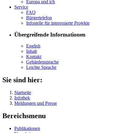
Eu­ro­pa und ich
Ser­vice
FAQ
Bür­ger­te­le­fon
In­fo­stel­le für in­ter­es­sier­te Pro­jek­te
Übergreifende Informationen
English
In­halt
Kon­takt
Ge­bär­den­spra­che
Leich­te Spra­che
Sie sind hier:
Startseite
Infothek
Meldungen und Presse
Bereichsmenu
Pu­bli­ka­tio­nen