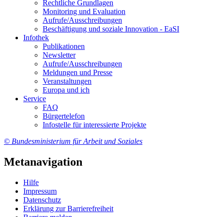
Recht­li­che Grund­la­gen
Mo­ni­to­ring und Eva­lua­ti­on
Auf­ru­fe/Aus­schrei­bun­gen
Be­schäf­ti­gung und so­zia­le In­no­va­ti­on - Ea­SI
In­fo­thek
Pu­bli­ka­tio­nen
Newslet­ter
Auf­ru­fe/Aus­schrei­bun­gen
Mel­dun­gen und Pres­se
Ver­an­stal­tun­gen
Eu­ro­pa und ich
Ser­vice
FAQ
Bür­ger­te­le­fon
In­fo­stel­le für in­ter­es­sier­te Pro­jek­te
© Bundesministerium für Arbeit und Soziales
Metanavigation
Hil­fe
Im­pres­s­um
Da­ten­schutz
Er­klä­rung zur Bar­rie­re­frei­heit