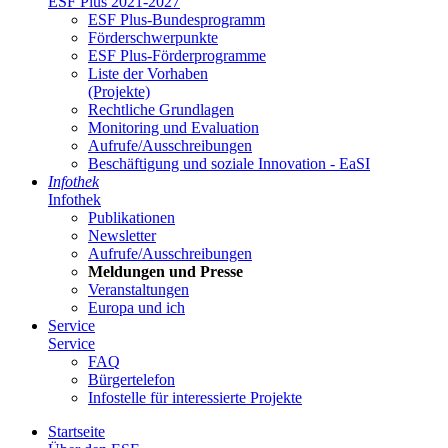
ESF Plus 2021-2027
ESF Plus-Bun­des­pro­gramm
För­der­schwer­punk­te
ESF Plus-För­der­pro­gram­me
Lis­te der Vor­ha­ben
(Pro­jek­te)
Recht­li­che Grund­la­gen
Mo­ni­to­ring und Eva­lua­ti­on
Auf­ru­fe/Aus­schrei­bun­gen
Be­schäf­ti­gung und so­zia­le In­no­va­ti­on - Ea­SI
In­fo­thek
In­fo­thek
Pu­bli­ka­tio­nen
Newslet­ter
Auf­ru­fe/Aus­schrei­bun­gen
Mel­dun­gen und Pres­se
Ver­an­stal­tun­gen
Eu­ro­pa und ich
Ser­vice
Ser­vice
FAQ
Bür­ger­te­le­fon
In­fo­stel­le für in­ter­es­sier­te Pro­jek­te
Start­sei­te