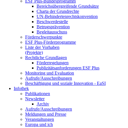
ESF Plus-Bun­des­pro­gramm
Be­reichs­über­grei­fen­de Grund­sät­ze
Char­ta der Grund­rech­te
UN-Be­hin­der­ten­rechts­kon­ven­ti­on
Be­schwer­de­stel­le
Be­trugs­prä­ven­ti­on
Be­glei­taus­schuss
För­der­schwer­punk­te
ESF Plus-För­der­pro­gram­me
Lis­te der Vor­ha­ben
(Pro­jek­te)
Recht­li­che Grund­la­gen
För­der­re­ge­lun­gen
Pu­bli­zi­täts­an­for­de­run­gen ESF Plus
Mo­ni­to­ring und Eva­lua­ti­on
Auf­ru­fe/Aus­schrei­bun­gen
Be­schäf­ti­gung und so­zia­le In­no­va­ti­on - Ea­SI
In­fo­thek
Pu­bli­ka­tio­nen
Newslet­ter
Ar­chiv
Auf­ru­fe/Aus­schrei­bun­gen
Mel­dun­gen und Pres­se
Ver­an­stal­tun­gen
Eu­ro­pa und ich