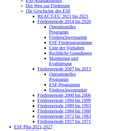
ESF-Kon­takt­stel­len
Der Weg zur För­de­rung
Die Ge­schich­te des ESF
RE­ACT-EU 2021 bis 2023
För­der­pe­ri­ode 2014 bis 2020
Ope­ra­tio­nel­les
Pro­gramm
För­der­schwer­punk­te
ESF-För­der­pro­gram­me
Lis­te der Vor­ha­ben
Recht­li­che Grund­la­gen
Mo­ni­to­ring und
Eva­lu­ie­rung
För­der­pe­ri­ode 2007 bis 2013
Ope­ra­tio­nel­les
Pro­gramm
ESF-Pro­gram­me
För­der­schwer­punk­te
För­der­pe­ri­ode 2000 bis 2006
För­der­pe­ri­ode 1994 bis 1999
För­der­pe­ri­ode 1989 bis 1993
För­der­pe­ri­ode 1984 bis 1988
För­der­pe­ri­ode 1972 bis 1983
För­der­pe­ri­ode 1957 bis 1971
ESF Plus 2021-2027