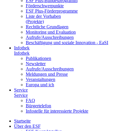
ESF Plus-Bun­des­pro­gramm
För­der­schwer­punk­te
ESF Plus-För­der­pro­gram­me
Lis­te der Vor­ha­ben
(Pro­jek­te)
Recht­li­che Grund­la­gen
Mo­ni­to­ring und Eva­lua­ti­on
Auf­ru­fe/Aus­schrei­bun­gen
Be­schäf­ti­gung und so­zia­le In­no­va­ti­on - Ea­SI
In­fo­thek
In­fo­thek
Pu­bli­ka­tio­nen
Newslet­ter
Auf­ru­fe/Aus­schrei­bun­gen
Mel­dun­gen und Pres­se
Ver­an­stal­tun­gen
Eu­ro­pa und ich
Ser­vice
Ser­vice
FAQ
Bür­ger­te­le­fon
In­fo­stel­le für in­ter­es­sier­te Pro­jek­te
Start­sei­te
Über den ESF