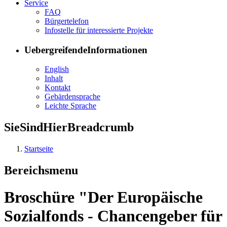
Ser­vice
FAQ
Bür­ger­te­le­fon
In­fo­stel­le für in­ter­es­sier­te Pro­jek­te
UebergreifendeInformationen
English
In­halt
Kon­takt
Ge­bär­den­spra­che
Leich­te Spra­che
SieSindHierBreadcrumb
Startseite
Bereichsmenu
Broschüre "Der Europäische
Sozialfonds - Chancengeber für