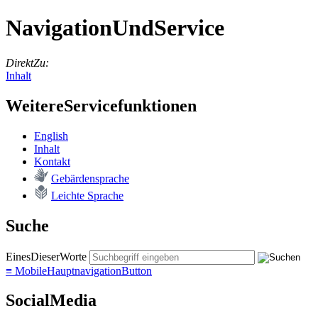
NavigationUndService
DirektZu:
Inhalt
WeitereServicefunktionen
English
In­halt
Kon­takt
Ge­bär­den­spra­che
Leich­te Spra­che
Suche
EinesDieserWorte
≡
MobileHauptnavigationButton
SocialMedia