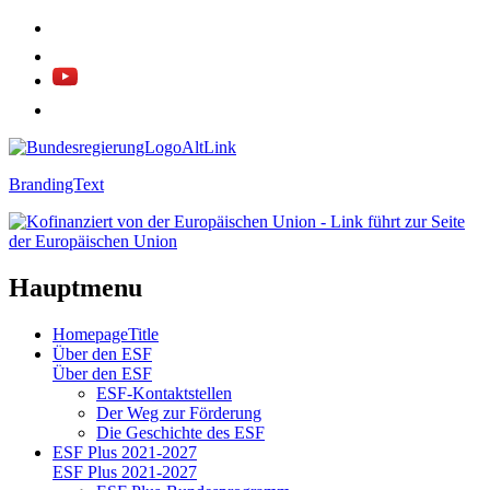
BrandingText
Hauptmenu
HomepageTitle
Über den ESF
Über den ESF
ESF-Kon­takt­stel­len
Der Weg zur För­de­rung
Die Ge­schich­te des ESF
ESF Plus 2021-2027
ESF Plus 2021-2027