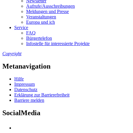
Newslet­ter
Auf­ru­fe/Aus­schrei­bun­gen
Mel­dun­gen und Pres­se
Ver­an­stal­tun­gen
Eu­ro­pa und ich
Ser­vice
FAQ
Bür­ger­te­le­fon
In­fo­stel­le für in­ter­es­sier­te Pro­jek­te
Copyright
Metanavigation
Hil­fe
Im­pres­s­um
Da­ten­schutz
Er­klä­rung zur Bar­rie­re­frei­heit
Bar­rie­re mel­den
SocialMedia