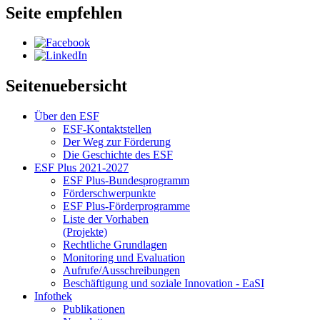
Seite empfehlen
Seitenuebersicht
Über den ESF
ESF-Kon­takt­stel­len
Der Weg zur För­de­rung
Die Ge­schich­te des ESF
ESF Plus 2021-2027
ESF Plus-Bun­des­pro­gramm
För­der­schwer­punk­te
ESF Plus-För­der­pro­gram­me
Lis­te der Vor­ha­ben
(Pro­jek­te)
Recht­li­che Grund­la­gen
Mo­ni­to­ring und Eva­lua­ti­on
Auf­ru­fe/Aus­schrei­bun­gen
Be­schäf­ti­gung und so­zia­le In­no­va­ti­on - Ea­SI
In­fo­thek
Pu­bli­ka­tio­nen