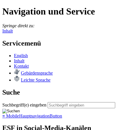
Navigation und Service
Springe direkt zu:
Inhalt
Servicemenü
English
In­halt
Kon­takt
Ge­bär­den­spra­che
Leich­te Spra­che
Suche
Suchbegriff(e) eingeben
≡
MobileHauptnavigationButton
ESF in Social-Media-Kanälen