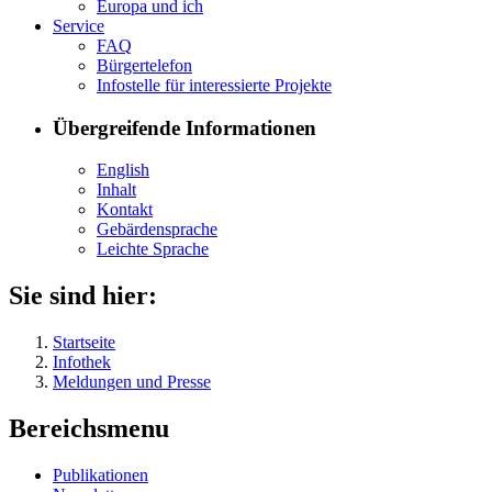
Eu­ro­pa und ich
Ser­vice
FAQ
Bür­ger­te­le­fon
In­fo­stel­le für in­ter­es­sier­te Pro­jek­te
Übergreifende Informationen
English
In­halt
Kon­takt
Ge­bär­den­spra­che
Leich­te Spra­che
Sie sind hier:
Startseite
Infothek
Meldungen und Presse
Bereichsmenu
Pu­bli­ka­tio­nen