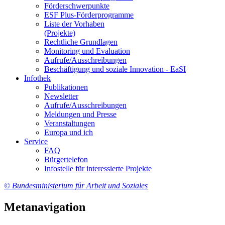
För­der­schwer­punk­te
ESF Plus-För­der­pro­gram­me
Lis­te der Vor­ha­ben
(Pro­jek­te)
Recht­li­che Grund­la­gen
Mo­ni­to­ring und Eva­lua­ti­on
Auf­ru­fe/Aus­schrei­bun­gen
Be­schäf­ti­gung und so­zia­le In­no­va­ti­on - Ea­SI
In­fo­thek
Pu­bli­ka­tio­nen
Newslet­ter
Auf­ru­fe/Aus­schrei­bun­gen
Mel­dun­gen und Pres­se
Ver­an­stal­tun­gen
Eu­ro­pa und ich
Ser­vice
FAQ
Bür­ger­te­le­fon
In­fo­stel­le für in­ter­es­sier­te Pro­jek­te
© Bundesministerium für Arbeit und Soziales
Metanavigation