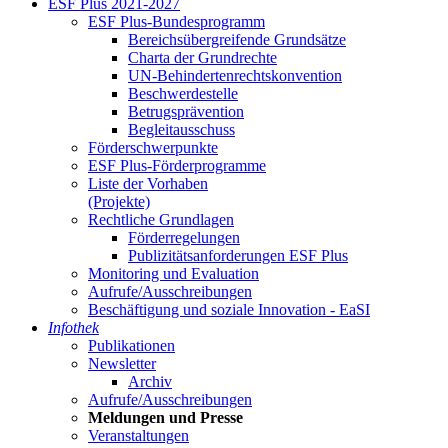
ESF Plus 2021-2027
ESF Plus-Bun­des­pro­gramm
Be­reichs­über­grei­fen­de Grund­sät­ze
Char­ta der Grund­rech­te
UN-Be­hin­der­ten­rechts­kon­ven­ti­on
Be­schwer­de­stel­le
Be­trugs­prä­ven­ti­on
Be­glei­taus­schuss
För­der­schwer­punk­te
ESF Plus-För­der­pro­gram­me
Lis­te der Vor­ha­ben
(Pro­jek­te)
Recht­li­che Grund­la­gen
För­der­re­ge­lun­gen
Pu­bli­zi­täts­an­for­de­run­gen ESF Plus
Mo­ni­to­ring und Eva­lua­ti­on
Auf­ru­fe/Aus­schrei­bun­gen
Be­schäf­ti­gung und so­zia­le In­no­va­ti­on - Ea­SI
In­fo­thek
Pu­bli­ka­tio­nen
Newslet­ter
Ar­chiv
Auf­ru­fe/Aus­schrei­bun­gen
Mel­dun­gen und Pres­se
Ver­an­stal­tun­gen