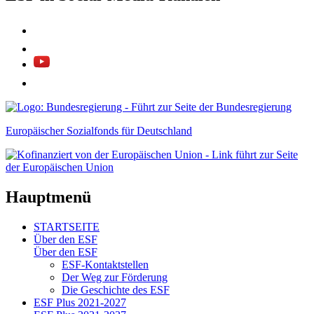
Europäischer Sozialfonds für Deutschland
Hauptmenü
STARTSEITE
Über den ESF
Über den ESF
ESF-Kon­takt­stel­len
Der Weg zur För­de­rung
Die Ge­schich­te des ESF
ESF Plus 2021-2027