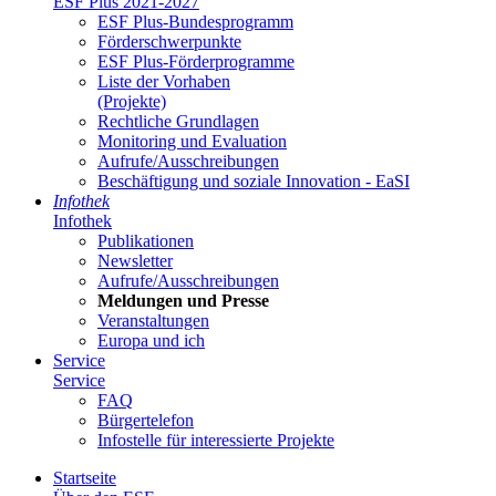
ESF Plus 2021-2027
ESF Plus-Bun­des­pro­gramm
För­der­schwer­punk­te
ESF Plus-För­der­pro­gram­me
Lis­te der Vor­ha­ben
(Pro­jek­te)
Recht­li­che Grund­la­gen
Mo­ni­to­ring und Eva­lua­ti­on
Auf­ru­fe/Aus­schrei­bun­gen
Be­schäf­ti­gung und so­zia­le In­no­va­ti­on - Ea­SI
In­fo­thek
In­fo­thek
Pu­bli­ka­tio­nen
Newslet­ter
Auf­ru­fe/Aus­schrei­bun­gen
Mel­dun­gen und Pres­se
Ver­an­stal­tun­gen
Eu­ro­pa und ich
Ser­vice
Ser­vice
FAQ
Bür­ger­te­le­fon
In­fo­stel­le für in­ter­es­sier­te Pro­jek­te
Start­sei­te