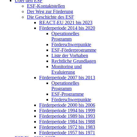
Über den ESF
ESF-Kon­takt­stel­len
Der Weg zur För­de­rung
Die Ge­schich­te des ESF
RE­ACT-EU 2021 bis 2023
För­der­pe­ri­ode 2014 bis 2020
Ope­ra­tio­nel­les
Pro­gramm
För­der­schwer­punk­te
ESF-För­der­pro­gram­me
Lis­te der Vor­ha­ben
Recht­li­che Grund­la­gen
Mo­ni­to­ring und
Eva­lu­ie­rung
För­der­pe­ri­ode 2007 bis 2013
Ope­ra­tio­nel­les
Pro­gramm
ESF-Pro­gram­me
För­der­schwer­punk­te
För­der­pe­ri­ode 2000 bis 2006
För­der­pe­ri­ode 1994 bis 1999
För­der­pe­ri­ode 1989 bis 1993
För­der­pe­ri­ode 1984 bis 1988
För­der­pe­ri­ode 1972 bis 1983
För­der­pe­ri­ode 1957 bis 1971