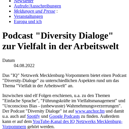
Newslet­ter
Auf­ru­fe/Aus­schrei­bun­gen
Mel­dun­gen und Pres­se
:
Ver­an­stal­tun­gen
Eu­ro­pa und ich
Podcast "Diversity Dialoge"
zur Vielfalt in der Arbeitswelt
Datum
04.08.2022
Das "IQ" Netzwerk Mecklenburg-Vorpommern bietet einen Podcast
"Diversity-Dialoge" zu unterschiedlichen Aspekten rund um das
Thema "Vielfalt in der Arbeitswelt" an.
Inzwischen sind elf Folgen erschienen, u.a. zu den Themen
"Einfache Sprache", "Führungskräfte im Vielfaltsmanagement" und
"Unconscious Bias - (unbewusste) Wahrnehmungsverzerrungen".
Der Podcast "Diversity Dialoge" ist auf
www.anchor.fm
und damit
u.a. auch auf
Spotify
und
Google Podcasts
zu finden. Außerdem
kann er auf dem
YouTube-Kanal des IQ Netzwerks Mecklenburg-
Vorpommern
gehört werden.