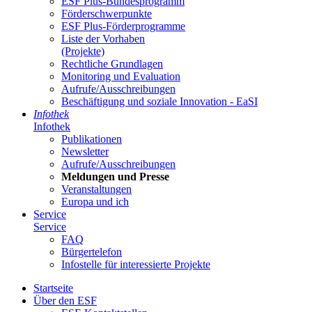
ESF Plus-Bun­des­pro­gramm
För­der­schwer­punk­te
ESF Plus-För­der­pro­gram­me
Lis­te der Vor­ha­ben
(Pro­jek­te)
Recht­li­che Grund­la­gen
Mo­ni­to­ring und Eva­lua­ti­on
Auf­ru­fe/Aus­schrei­bun­gen
Be­schäf­ti­gung und so­zia­le In­no­va­ti­on - Ea­SI
In­fo­thek
In­fo­thek
Pu­bli­ka­tio­nen
Newslet­ter
Auf­ru­fe/Aus­schrei­bun­gen
Mel­dun­gen und Pres­se
Ver­an­stal­tun­gen
Eu­ro­pa und ich
Ser­vice
Ser­vice
FAQ
Bür­ger­te­le­fon
In­fo­stel­le für in­ter­es­sier­te Pro­jek­te
Start­sei­te
Über den ESF