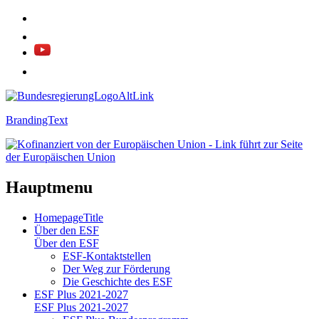
BrandingText
Hauptmenu
HomepageTitle
Über den ESF
Über den ESF
ESF-Kon­takt­stel­len
Der Weg zur För­de­rung
Die Ge­schich­te des ESF
ESF Plus 2021-2027
ESF Plus 2021-2027