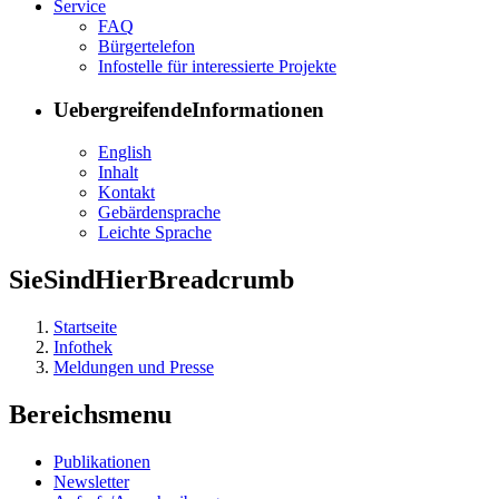
Ser­vice
FAQ
Bür­ger­te­le­fon
In­fo­stel­le für in­ter­es­sier­te Pro­jek­te
UebergreifendeInformationen
English
In­halt
Kon­takt
Ge­bär­den­spra­che
Leich­te Spra­che
SieSindHierBreadcrumb
Startseite
Infothek
Meldungen und Presse
Bereichsmenu
Pu­bli­ka­tio­nen
Newslet­ter