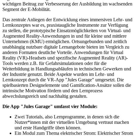
wichtigen Beitrag zur Verbesserung der Ausbildung im wachsenden
Segment der E-Mobilität.
Das zentrale Anliegen der Entwicklung eines immersiven Lehr- und
Lernkonzeptes war es, praxistaugliche Instrumente zur Verfügung
zu stellen, die prototypische Einsatzmöglichkeiten von Virtual- und
Augmented Reality-Anwendungen in und für kleine und mittlere
Unternehmen (KMU) ermöglichen. Ortsungebunden und zeitlich
unabhängig nutzbare digitale Lernangebote bieten im Vergleich zu
anderen Formaten deutliche Vorteile. Anwendungen für Virtual
Reality (VR)-Headsets und spezifische Augmented Reality (AR)-
Tools werden z.B. für Gefahrsimulationen oder für die
Weiterbildung in Handlungsabläufen in technischen Gewerken und
der Industrie genutzt. Beide Aspekte wurden im Lehr- und
Lernkonzept durch die VR-App "Jules Garage" umgesetzt. Die
spielbasierten Designelemente und Gamification-Ansätze sollen die
intrinsische Motivation fördern und den Lernprozess
abwechslungsreich und nachhaltig gestalten.
Die App "Jules Garage" umfasst vier Module:
Zwei Tutorials, also Lernprogramme, in denen sich die
Nutzer*innen mit der virtuellen Umgebung vertraut machen
und erste Handgriffe üben können.
Ein Modul zum Thema elektrischer Strom: Elektrischer Strom