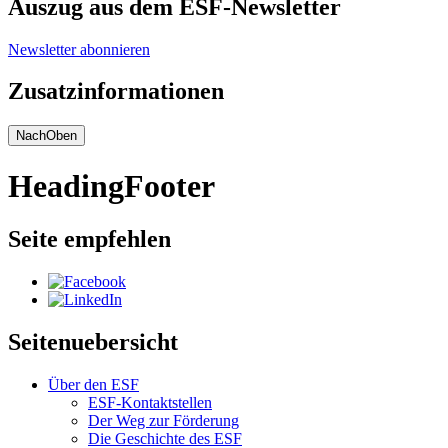
Auszug aus dem ESF-Newsletter
Newsletter abonnieren
Zusatzinformationen
NachOben
HeadingFooter
Seite empfehlen
Seitenuebersicht
Über den ESF
ESF-Kon­takt­stel­len
Der Weg zur För­de­rung
Die Ge­schich­te des ESF