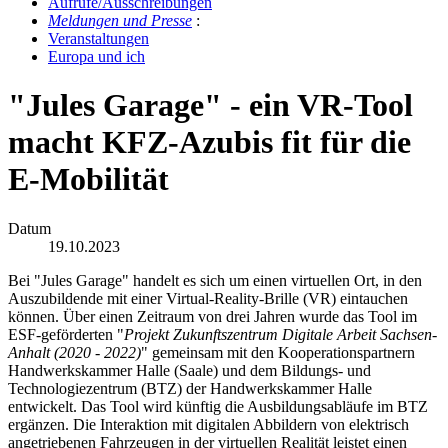
Auf­ru­fe/Aus­schrei­bun­gen
Mel­dun­gen und Pres­se
:
Ver­an­stal­tun­gen
Eu­ro­pa und ich
"Jules Garage" - ein VR-Tool
macht KFZ-Azubis fit für die
E-Mobilität
Datum
19.10.2023
Bei "Jules Garage" handelt es sich um einen virtuellen Ort, in den
Auszubildende mit einer Virtual-Reality-Brille (VR) eintauchen
können. Über einen Zeitraum von drei Jahren wurde das Tool im
ESF-geförderten "
Projekt Zukunftszentrum Digitale Arbeit Sachsen-
Anhalt (2020 - 2022)
" gemeinsam mit den Kooperationspartnern
Handwerkskammer Halle (Saale) und dem Bildungs- und
Technologiezentrum (BTZ) der Handwerkskammer Halle
entwickelt. Das Tool wird künftig die Ausbildungsabläufe im BTZ
ergänzen. Die Interaktion mit digitalen Abbildern von elektrisch
angetriebenen Fahrzeugen in der virtuellen Realität leistet einen