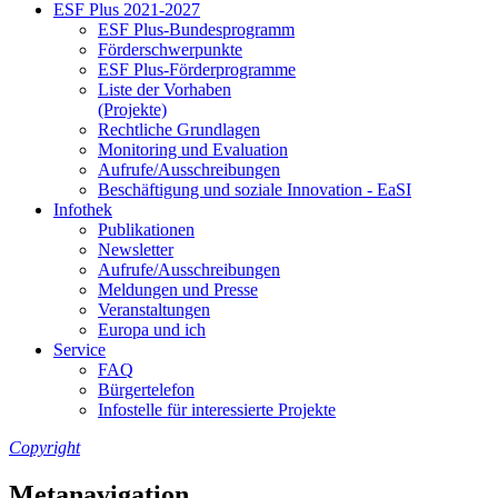
ESF Plus 2021-2027
ESF Plus-Bun­des­pro­gramm
För­der­schwer­punk­te
ESF Plus-För­der­pro­gram­me
Lis­te der Vor­ha­ben
(Pro­jek­te)
Recht­li­che Grund­la­gen
Mo­ni­to­ring und Eva­lua­ti­on
Auf­ru­fe/Aus­schrei­bun­gen
Be­schäf­ti­gung und so­zia­le In­no­va­ti­on - Ea­SI
In­fo­thek
Pu­bli­ka­tio­nen
Newslet­ter
Auf­ru­fe/Aus­schrei­bun­gen
Mel­dun­gen und Pres­se
Ver­an­stal­tun­gen
Eu­ro­pa und ich
Ser­vice
FAQ
Bür­ger­te­le­fon
In­fo­stel­le für in­ter­es­sier­te Pro­jek­te
Copyright
Metanavigation