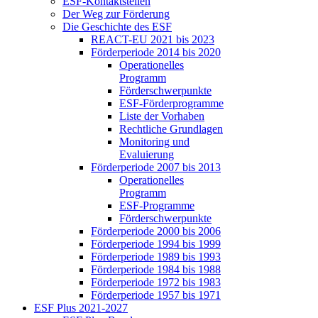
ESF-Kon­takt­stel­len
Der Weg zur För­de­rung
Die Ge­schich­te des ESF
RE­ACT-EU 2021 bis 2023
För­der­pe­ri­ode 2014 bis 2020
Ope­ra­tio­nel­les
Pro­gramm
För­der­schwer­punk­te
ESF-För­der­pro­gram­me
Lis­te der Vor­ha­ben
Recht­li­che Grund­la­gen
Mo­ni­to­ring und
Eva­lu­ie­rung
För­der­pe­ri­ode 2007 bis 2013
Ope­ra­tio­nel­les
Pro­gramm
ESF-Pro­gram­me
För­der­schwer­punk­te
För­der­pe­ri­ode 2000 bis 2006
För­der­pe­ri­ode 1994 bis 1999
För­der­pe­ri­ode 1989 bis 1993
För­der­pe­ri­ode 1984 bis 1988
För­der­pe­ri­ode 1972 bis 1983
För­der­pe­ri­ode 1957 bis 1971
ESF Plus 2021-2027