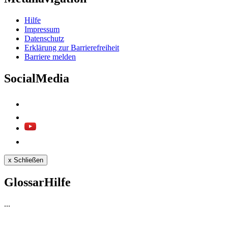
Hil­fe
Im­pres­s­um
Da­ten­schutz
Er­klä­rung zur Bar­rie­re­frei­heit
Bar­rie­re mel­den
SocialMedia
x
Schließen
GlossarHilfe
...