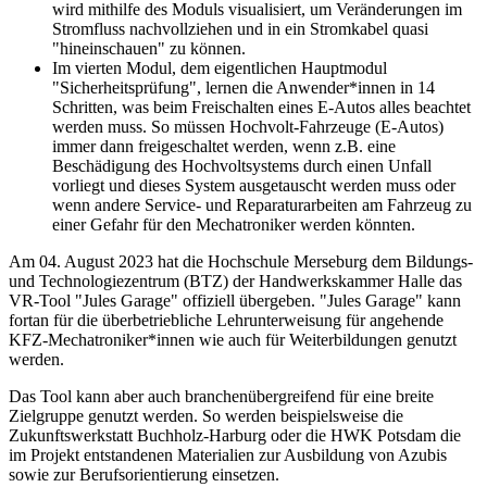
wird mithilfe des Moduls visualisiert, um Veränderungen im
Stromfluss nachvollziehen und in ein Stromkabel quasi
"hineinschauen" zu können.
Im vierten Modul, dem eigentlichen Hauptmodul
"Sicherheitsprüfung", lernen die Anwender*innen in 14
Schritten, was beim Freischalten eines E-Autos alles beachtet
werden muss. So müssen Hochvolt-Fahrzeuge (E-Autos)
immer dann freigeschaltet werden, wenn z.B. eine
Beschädigung des Hochvoltsystems durch einen Unfall
vorliegt und dieses System ausgetauscht werden muss oder
wenn andere Service- und Reparaturarbeiten am Fahrzeug zu
einer Gefahr für den Mechatroniker werden könnten.
Am 04. August 2023 hat die Hochschule Merseburg dem Bildungs-
und Technologiezentrum (BTZ) der Handwerkskammer Halle das
VR-Tool "Jules Garage" offiziell übergeben. "Jules Garage" kann
fortan für die überbetriebliche Lehrunterweisung für angehende
KFZ-Mechatroniker*innen wie auch für Weiterbildungen genutzt
werden.
Das Tool kann aber auch branchenübergreifend für eine breite
Zielgruppe genutzt werden. So werden beispielsweise die
Zukunftswerkstatt Buchholz-Harburg oder die HWK Potsdam die
im Projekt entstandenen Materialien zur Ausbildung von Azubis
sowie zur Berufsorientierung einsetzen.