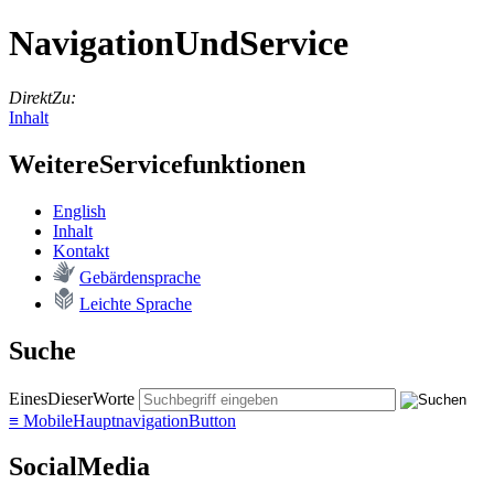
NavigationUndService
DirektZu:
Inhalt
WeitereServicefunktionen
English
In­halt
Kon­takt
Ge­bär­den­spra­che
Leich­te Spra­che
Suche
EinesDieserWorte
≡
MobileHauptnavigationButton
SocialMedia