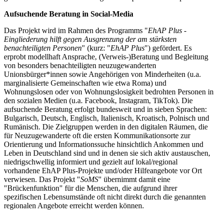
Aufsuchende Beratung in Social-Media
Das Projekt wird im Rahmen des Programms "
EhAP Plus -
Eingliederung hilft gegen Ausgrenzung der am stärksten
benachteiligten Personen
" (kurz: "
EhAP Plus
") gefördert. Es
erprobt modellhaft Ansprache, (Verweis-)Beratung und Begleitung
von besonders benachteiligten neuzugewanderten
Unionsbürger*innen sowie Angehörigen von Minderheiten (u.a.
marginalisierte Gemeinschaften wie etwa Roma) und
Wohnungslosen oder von Wohnungslosigkeit bedrohten Personen in
den sozialen Medien (u.a. Facebook, Instagram, TikTok). Die
aufsuchende Beratung erfolgt bundesweit und in sieben Sprachen:
Bulgarisch, Deutsch, Englisch, Italienisch, Kroatisch, Polnisch und
Rumänisch. Die Zielgruppen werden in den digitalen Räumen, die
für Neuzugewanderte oft die ersten Kommunikationsorte zur
Orientierung und Informationssuche hinsichtlich Ankommen und
Leben in Deutschland sind und in denen sie sich aktiv austauschen,
niedrigschwellig informiert und gezielt auf lokal/regional
vorhandene EhAP Plus-Projekte und/oder Hilfeangebote vor Ort
verwiesen. Das Projekt "
SoMS
" übernimmt damit eine
"Brückenfunktion" für die Menschen, die aufgrund ihrer
spezifischen Lebensumstände oft nicht direkt durch die genannten
regionalen Angebote erreicht werden können.