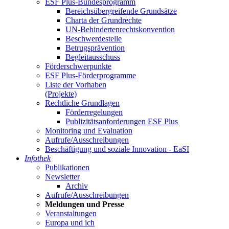
ESF Plus-Bun­des­pro­gramm
Be­reichs­über­grei­fen­de Grund­sät­ze
Char­ta der Grund­rech­te
UN-Be­hin­der­ten­rechts­kon­ven­ti­on
Be­schwer­de­stel­le
Be­trugs­prä­ven­ti­on
Be­glei­taus­schuss
För­der­schwer­punk­te
ESF Plus-För­der­pro­gram­me
Lis­te der Vor­ha­ben
(Pro­jek­te)
Recht­li­che Grund­la­gen
För­der­re­ge­lun­gen
Pu­bli­zi­täts­an­for­de­run­gen ESF Plus
Mo­ni­to­ring und Eva­lua­ti­on
Auf­ru­fe/Aus­schrei­bun­gen
Be­schäf­ti­gung und so­zia­le In­no­va­ti­on - Ea­SI
In­fo­thek
Pu­bli­ka­tio­nen
Newslet­ter
Ar­chiv
Auf­ru­fe/Aus­schrei­bun­gen
Mel­dun­gen und Pres­se
Ver­an­stal­tun­gen
Eu­ro­pa und ich