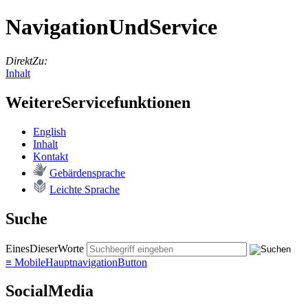
NavigationUndService
DirektZu:
Inhalt
WeitereServicefunktionen
English
In­halt
Kon­takt
Ge­bär­den­spra­che
Leich­te Spra­che
Suche
EinesDieserWorte
≡
MobileHauptnavigationButton
SocialMedia