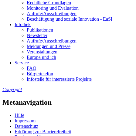
Recht­li­che Grund­la­gen
Mo­ni­to­ring und Eva­lua­ti­on
Auf­ru­fe/Aus­schrei­bun­gen
Be­schäf­ti­gung und so­zia­le In­no­va­ti­on - Ea­SI
In­fo­thek
Pu­bli­ka­tio­nen
Newslet­ter
Auf­ru­fe/Aus­schrei­bun­gen
Mel­dun­gen und Pres­se
Ver­an­stal­tun­gen
Eu­ro­pa und ich
Ser­vice
FAQ
Bür­ger­te­le­fon
In­fo­stel­le für in­ter­es­sier­te Pro­jek­te
Copyright
Metanavigation
Hil­fe
Im­pres­s­um
Da­ten­schutz
Er­klä­rung zur Bar­rie­re­frei­heit