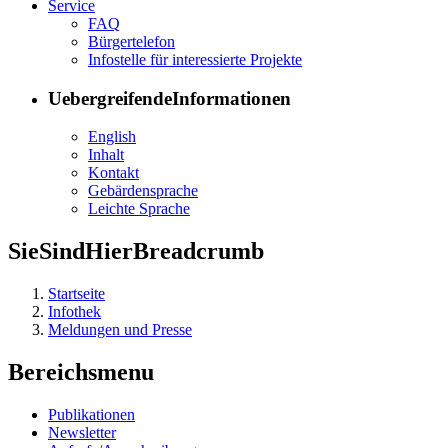
Ser­vice
FAQ
Bür­ger­te­le­fon
In­fo­stel­le für in­ter­es­sier­te Pro­jek­te
UebergreifendeInformationen
English
In­halt
Kon­takt
Ge­bär­den­spra­che
Leich­te Spra­che
SieSindHierBreadcrumb
Startseite
Infothek
Meldungen und Presse
Bereichsmenu
Pu­bli­ka­tio­nen
Newslet­ter