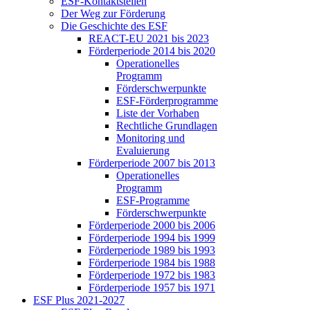
ESF-Kon­takt­stel­len
Der Weg zur För­de­rung
Die Ge­schich­te des ESF
RE­ACT-EU 2021 bis 2023
För­der­pe­ri­ode 2014 bis 2020
Ope­ra­tio­nel­les
Pro­gramm
För­der­schwer­punk­te
ESF-För­der­pro­gram­me
Lis­te der Vor­ha­ben
Recht­li­che Grund­la­gen
Mo­ni­to­ring und
Eva­lu­ie­rung
För­der­pe­ri­ode 2007 bis 2013
Ope­ra­tio­nel­les
Pro­gramm
ESF-Pro­gram­me
För­der­schwer­punk­te
För­der­pe­ri­ode 2000 bis 2006
För­der­pe­ri­ode 1994 bis 1999
För­der­pe­ri­ode 1989 bis 1993
För­der­pe­ri­ode 1984 bis 1988
För­der­pe­ri­ode 1972 bis 1983
För­der­pe­ri­ode 1957 bis 1971
ESF Plus 2021-2027