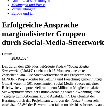
Auf­ru­fe/Aus­schrei­bun­gen
Mel­dun­gen und Pres­se
:
Ver­an­stal­tun­gen
Eu­ro­pa und ich
Erfolgreiche Ansprache
marginalisierter Gruppen
durch Social-Media-Streetwork
Datum
28.03.2024
Das durch den ESF Plus geförderte Projekt "
Social-Media-
Streetwork
" ("
SoMS
") zieht nach 15 Monaten eine erste
Zwischenbilanz. Die Streetworker*innen des Projektträgers
MINOR - Projektkontor für Bildung und Forschung gemeinnützige
GmbH waren in 501 sogenannten Social-Media-Spaces mit einer
Reichweite von potenziell rund neun Millionen Mitgliedern aktiv.
Schwerpunktthemen der Online-Beratung waren "Wohnung" und
"Zugang zum Arbeitsmarkt und Ausbildung". Die Qualität der
Beratung durch das Projektteam wird von den Nutzer*innen sehr
geschätzt: 98.8% der Bewertungen fallen positiv bis sehr positiv aus.