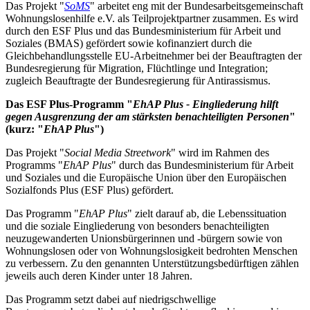
Das Projekt "
SoMS
" arbeitet eng mit der Bundesarbeitsgemeinschaft
Wohnungslosenhilfe e.V. als Teilprojektpartner zusammen. Es wird
durch den ESF Plus und das Bundesministerium für Arbeit und
Soziales (BMAS) gefördert sowie kofinanziert durch die
Gleichbehandlungsstelle EU-Arbeitnehmer bei der Beauftragten der
Bundesregierung für Migration, Flüchtlinge und Integration;
zugleich Beauftragte der Bundesregierung für Antirassismus.
Das ESF Plus-Programm "
EhAP Plus - Eingliederung hilft
gegen Ausgrenzung der am stärksten benachteiligten Personen
"
(kurz: "
EhAP Plus
")
Das Projekt "
Social Media Streetwork
" wird im Rahmen des
Programms "
EhAP Plus
" durch das Bundesministerium für Arbeit
und Soziales und die Europäische Union über den Europäischen
Sozialfonds Plus (ESF Plus) gefördert.
Das Programm "
EhAP Plus
" zielt darauf ab, die Lebenssituation
und die soziale Eingliederung von besonders benachteiligten
neuzugewanderten Unionsbürgerinnen und -bürgern sowie von
Wohnungslosen oder von Wohnungslosigkeit bedrohten Menschen
zu verbessern. Zu den genannten Unterstützungsbedürftigen zählen
jeweils auch deren Kinder unter 18 Jahren.
Das Programm setzt dabei auf niedrigschwellige