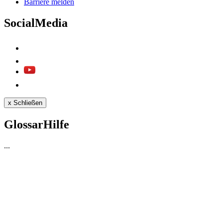
Bar­rie­re mel­den
SocialMedia
x
Schließen
GlossarHilfe
...