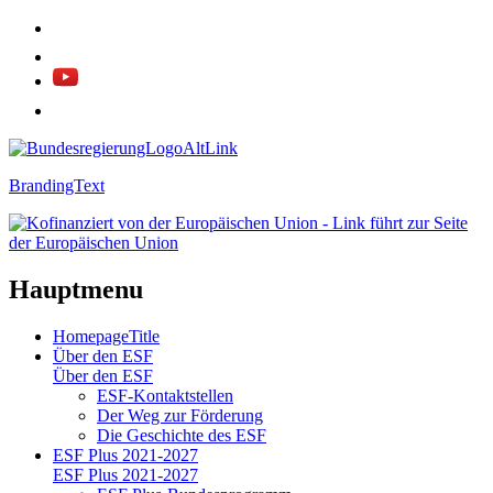
BrandingText
Hauptmenu
HomepageTitle
Über den ESF
Über den ESF
ESF-Kon­takt­stel­len
Der Weg zur För­de­rung
Die Ge­schich­te des ESF
ESF Plus 2021-2027
ESF Plus 2021-2027