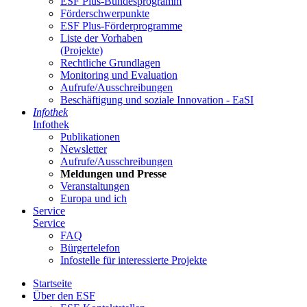
ESF Plus-Bun­des­pro­gramm
För­der­schwer­punk­te
ESF Plus-För­der­pro­gram­me
Lis­te der Vor­ha­ben
(Pro­jek­te)
Recht­li­che Grund­la­gen
Mo­ni­to­ring und Eva­lua­ti­on
Auf­ru­fe/Aus­schrei­bun­gen
Be­schäf­ti­gung und so­zia­le In­no­va­ti­on - Ea­SI
In­fo­thek
In­fo­thek
Pu­bli­ka­tio­nen
Newslet­ter
Auf­ru­fe/Aus­schrei­bun­gen
Mel­dun­gen und Pres­se
Ver­an­stal­tun­gen
Eu­ro­pa und ich
Ser­vice
Ser­vice
FAQ
Bür­ger­te­le­fon
In­fo­stel­le für in­ter­es­sier­te Pro­jek­te
Start­sei­te
Über den ESF