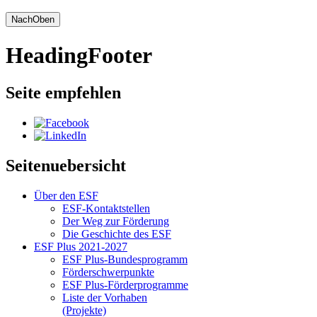
NachOben
HeadingFooter
Seite empfehlen
Seitenuebersicht
Über den ESF
ESF-Kon­takt­stel­len
Der Weg zur För­de­rung
Die Ge­schich­te des ESF
ESF Plus 2021-2027
ESF Plus-Bun­des­pro­gramm
För­der­schwer­punk­te
ESF Plus-För­der­pro­gram­me
Lis­te der Vor­ha­ben
(Pro­jek­te)