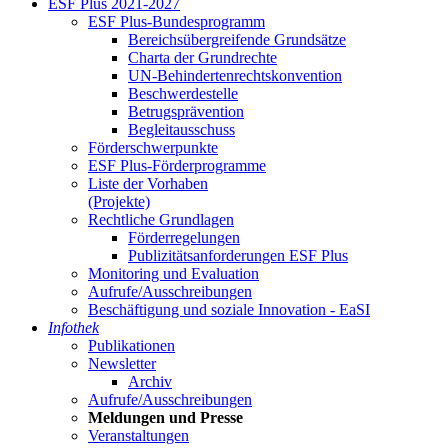
ESF Plus 2021-2027
ESF Plus-Bun­des­pro­gramm
Be­reichs­über­grei­fen­de Grund­sät­ze
Char­ta der Grund­rech­te
UN-Be­hin­der­ten­rechts­kon­ven­ti­on
Be­schwer­de­stel­le
Be­trugs­prä­ven­ti­on
Be­glei­taus­schuss
För­der­schwer­punk­te
ESF Plus-För­der­pro­gram­me
Lis­te der Vor­ha­ben
(Pro­jek­te)
Recht­li­che Grund­la­gen
För­der­re­ge­lun­gen
Pu­bli­zi­täts­an­for­de­run­gen ESF Plus
Mo­ni­to­ring und Eva­lua­ti­on
Auf­ru­fe/Aus­schrei­bun­gen
Be­schäf­ti­gung und so­zia­le In­no­va­ti­on - Ea­SI
In­fo­thek
Pu­bli­ka­tio­nen
Newslet­ter
Ar­chiv
Auf­ru­fe/Aus­schrei­bun­gen
Mel­dun­gen und Pres­se
Ver­an­stal­tun­gen