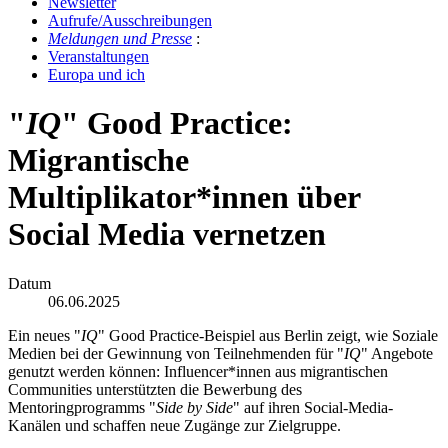
Newslet­ter
Auf­ru­fe/Aus­schrei­bun­gen
Mel­dun­gen und Pres­se
:
Ver­an­stal­tun­gen
Eu­ro­pa und ich
"
IQ
" Good Practice:
Migrantische
Multiplikator*innen über
Social Media vernetzen
Datum
06.06.2025
Ein neues "
IQ
" Good Practice-Beispiel aus Berlin zeigt, wie Soziale
Medien bei der Gewinnung von Teilnehmenden für "
IQ
" Angebote
genutzt werden können: Influencer*innen aus migrantischen
Communities unterstützten die Bewerbung des
Mentoringprogramms "
Side by Side
" auf ihren Social-Media-
Kanälen und schaffen neue Zugänge zur Zielgruppe.