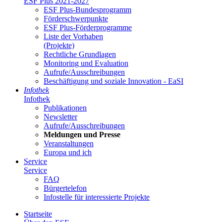
ESF Plus 2021-2027
ESF Plus-Bun­des­pro­gramm
För­der­schwer­punk­te
ESF Plus-För­der­pro­gram­me
Lis­te der Vor­ha­ben
(Pro­jek­te)
Recht­li­che Grund­la­gen
Mo­ni­to­ring und Eva­lua­ti­on
Auf­ru­fe/Aus­schrei­bun­gen
Be­schäf­ti­gung und so­zia­le In­no­va­ti­on - Ea­SI
In­fo­thek
In­fo­thek
Pu­bli­ka­tio­nen
Newslet­ter
Auf­ru­fe/Aus­schrei­bun­gen
Mel­dun­gen und Pres­se
Ver­an­stal­tun­gen
Eu­ro­pa und ich
Ser­vice
Ser­vice
FAQ
Bür­ger­te­le­fon
In­fo­stel­le für in­ter­es­sier­te Pro­jek­te
Start­sei­te