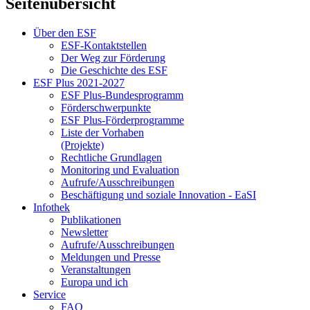
Seitenübersicht
Über den ESF
ESF-Kon­takt­stel­len
Der Weg zur För­de­rung
Die Ge­schich­te des ESF
ESF Plus 2021-2027
ESF Plus-Bun­des­pro­gramm
För­der­schwer­punk­te
ESF Plus-För­der­pro­gram­me
Lis­te der Vor­ha­ben
(Pro­jek­te)
Recht­li­che Grund­la­gen
Mo­ni­to­ring und Eva­lua­ti­on
Auf­ru­fe/Aus­schrei­bun­gen
Be­schäf­ti­gung und so­zia­le In­no­va­ti­on - Ea­SI
In­fo­thek
Pu­bli­ka­tio­nen
Newslet­ter
Auf­ru­fe/Aus­schrei­bun­gen
Mel­dun­gen und Pres­se
Ver­an­stal­tun­gen
Eu­ro­pa und ich
Ser­vice
FAQ