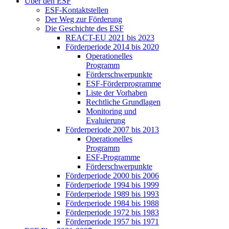
Über den ESF
ESF-Kon­takt­stel­len
Der Weg zur För­de­rung
Die Ge­schich­te des ESF
RE­ACT-EU 2021 bis 2023
För­der­pe­ri­ode 2014 bis 2020
Ope­ra­tio­nel­les
Pro­gramm
För­der­schwer­punk­te
ESF-För­der­pro­gram­me
Lis­te der Vor­ha­ben
Recht­li­che Grund­la­gen
Mo­ni­to­ring und
Eva­lu­ie­rung
För­der­pe­ri­ode 2007 bis 2013
Ope­ra­tio­nel­les
Pro­gramm
ESF-Pro­gram­me
För­der­schwer­punk­te
För­der­pe­ri­ode 2000 bis 2006
För­der­pe­ri­ode 1994 bis 1999
För­der­pe­ri­ode 1989 bis 1993
För­der­pe­ri­ode 1984 bis 1988
För­der­pe­ri­ode 1972 bis 1983
För­der­pe­ri­ode 1957 bis 1971