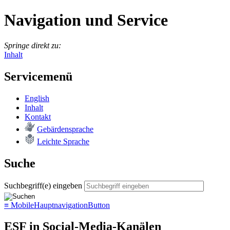
Navigation und Service
Springe direkt zu:
Inhalt
Servicemenü
English
In­halt
Kon­takt
Ge­bär­den­spra­che
Leich­te Spra­che
Suche
Suchbegriff(e) eingeben
≡
MobileHauptnavigationButton
ESF in Social-Media-Kanälen