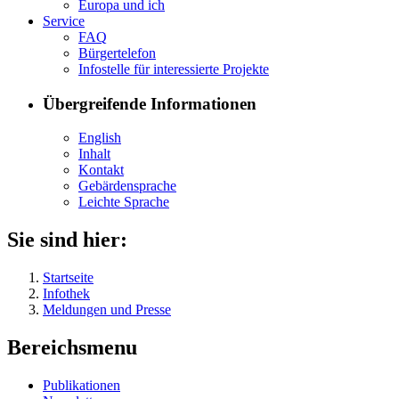
Eu­ro­pa und ich
Ser­vice
FAQ
Bür­ger­te­le­fon
In­fo­stel­le für in­ter­es­sier­te Pro­jek­te
Übergreifende Informationen
English
In­halt
Kon­takt
Ge­bär­den­spra­che
Leich­te Spra­che
Sie sind hier:
Startseite
Infothek
Meldungen und Presse
Bereichsmenu
Pu­bli­ka­tio­nen