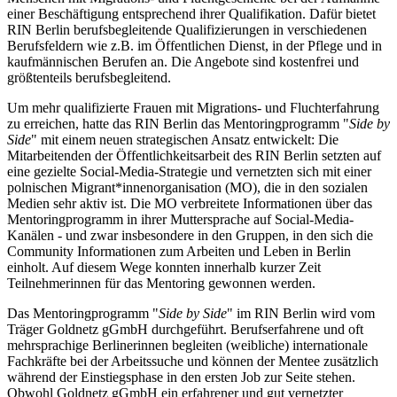
einer Beschäftigung entsprechend ihrer Qualifikation. Dafür bietet
RIN Berlin berufsbegleitende Qualifizierungen in verschiedenen
Berufsfeldern wie z.B. im Öffentlichen Dienst, in der Pflege und in
kaufmännischen Berufen an. Die Angebote sind kostenfrei und
größtenteils berufsbegleitend.
Um mehr qualifizierte Frauen mit Migrations- und Fluchterfahrung
zu erreichen, hatte das RIN Berlin das Mentoringprogramm "
Side by
Side
" mit einem neuen strategischen Ansatz entwickelt: Die
Mitarbeitenden der Öffentlichkeitsarbeit des RIN Berlin setzten auf
eine gezielte Social-Media-Strategie und vernetzten sich mit einer
polnischen Migrant*innenorganisation (MO), die in den sozialen
Medien sehr aktiv ist. Die MO verbreitete Informationen über das
Mentoringprogramm in ihrer Muttersprache auf Social-Media-
Kanälen - und zwar insbesondere in den Gruppen, in den sich die
Community Informationen zum Arbeiten und Leben in Berlin
einholt. Auf diesem Wege konnten innerhalb kurzer Zeit
Teilnehmerinnen für das Mentoring gewonnen werden.
Das Mentoringprogramm "
Side by Side
" im RIN Berlin wird vom
Träger Goldnetz gGmbH durchgeführt. Berufserfahrene und oft
mehrsprachige Berlinerinnen begleiten (weibliche) internationale
Fachkräfte bei der Arbeitssuche und können der Mentee zusätzlich
während der Einstiegsphase in den ersten Job zur Seite stehen.
Obwohl Goldnetz gGmbH ein erfahrener und gut vernetzter