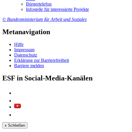
Bür­ger­te­le­fon
In­fo­stel­le für in­ter­es­sier­te Pro­jek­te
© Bundesministerium für Arbeit und Soziales
Metanavigation
Hil­fe
Im­pres­s­um
Da­ten­schutz
Er­klä­rung zur Bar­rie­re­frei­heit
Bar­rie­re mel­den
ESF in Social-Media-Kanälen
x
Schließen