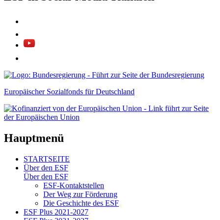
Europäischer Sozialfonds für Deutschland
Hauptmenü
STARTSEITE
Über den ESF
Über den ESF
ESF-Kon­takt­stel­len
Der Weg zur För­de­rung
Die Ge­schich­te des ESF
ESF Plus 2021-2027