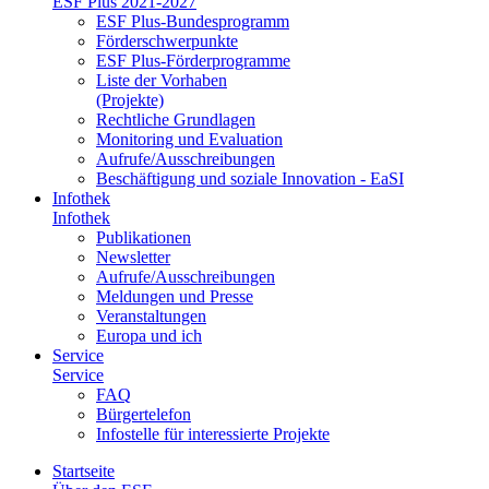
ESF Plus 2021-2027
ESF Plus-Bun­des­pro­gramm
För­der­schwer­punk­te
ESF Plus-För­der­pro­gram­me
Lis­te der Vor­ha­ben
(Pro­jek­te)
Recht­li­che Grund­la­gen
Mo­ni­to­ring und Eva­lua­ti­on
Auf­ru­fe/Aus­schrei­bun­gen
Be­schäf­ti­gung und so­zia­le In­no­va­ti­on - Ea­SI
In­fo­thek
In­fo­thek
Pu­bli­ka­tio­nen
Newslet­ter
Auf­ru­fe/Aus­schrei­bun­gen
Mel­dun­gen und Pres­se
Ver­an­stal­tun­gen
Eu­ro­pa und ich
Ser­vice
Ser­vice
FAQ
Bür­ger­te­le­fon
In­fo­stel­le für in­ter­es­sier­te Pro­jek­te
Start­sei­te