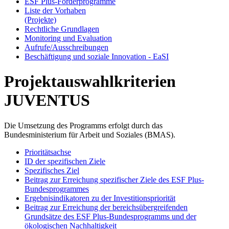
ESF Plus-För­der­pro­gram­me
Lis­te der Vor­ha­ben
(Pro­jek­te)
Recht­li­che Grund­la­gen
Mo­ni­to­ring und Eva­lua­ti­on
Auf­ru­fe/Aus­schrei­bun­gen
Be­schäf­ti­gung und so­zia­le In­no­va­ti­on - Ea­SI
Projektauswahlkriterien
JUVENTUS
Die Umsetzung des Programms erfolgt durch das
Bundesministerium für Arbeit und Soziales (BMAS).
Prioritätsachse
ID der spezifischen Ziele
Spezifisches Ziel
Beitrag zur Erreichung spezifischer Ziele des ESF Plus-
Bundesprogrammes
Ergebnisindikatoren zu der Investitionspriorität
Beitrag zur Erreichung der bereichsübergreifenden
Grundsätze des ESF Plus-Bundesprogramms und der
ökologischen Nachhaltigkeit