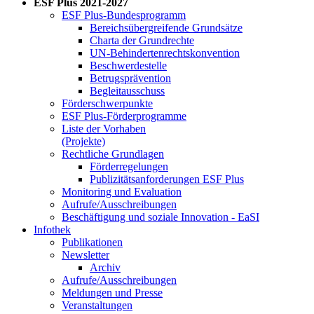
ESF Plus 2021-2027
ESF Plus-Bun­des­pro­gramm
Be­reichs­über­grei­fen­de Grund­sät­ze
Char­ta der Grund­rech­te
UN-Be­hin­der­ten­rechts­kon­ven­ti­on
Be­schwer­de­stel­le
Be­trugs­prä­ven­ti­on
Be­glei­taus­schuss
För­der­schwer­punk­te
ESF Plus-För­der­pro­gram­me
Lis­te der Vor­ha­ben
(Pro­jek­te)
Recht­li­che Grund­la­gen
För­der­re­ge­lun­gen
Pu­bli­zi­täts­an­for­de­run­gen ESF Plus
Mo­ni­to­ring und Eva­lua­ti­on
Auf­ru­fe/Aus­schrei­bun­gen
Be­schäf­ti­gung und so­zia­le In­no­va­ti­on - Ea­SI
In­fo­thek
Pu­bli­ka­tio­nen
Newslet­ter
Ar­chiv
Auf­ru­fe/Aus­schrei­bun­gen
Mel­dun­gen und Pres­se
Ver­an­stal­tun­gen