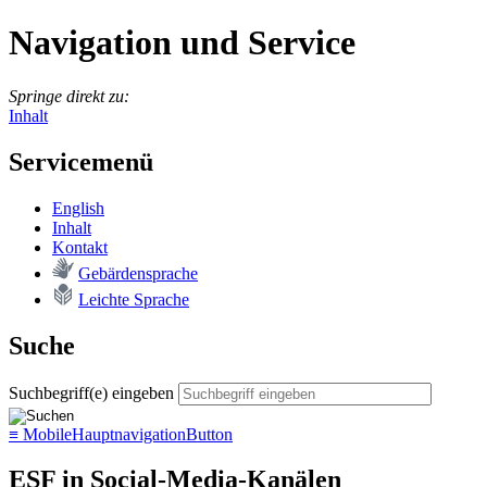
Navigation und Service
Springe direkt zu:
Inhalt
Servicemenü
English
In­halt
Kon­takt
Ge­bär­den­spra­che
Leich­te Spra­che
Suche
Suchbegriff(e) eingeben
≡
MobileHauptnavigationButton
ESF in Social-Media-Kanälen