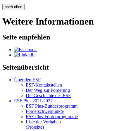
nach oben
Weitere Informationen
Seite empfehlen
Seitenübersicht
Über den ESF
ESF-Kon­takt­stel­len
Der Weg zur För­de­rung
Die Ge­schich­te des ESF
ESF Plus 2021-2027
ESF Plus-Bun­des­pro­gramm
För­der­schwer­punk­te
ESF Plus-För­der­pro­gram­me
Lis­te der Vor­ha­ben
(Pro­jek­te)