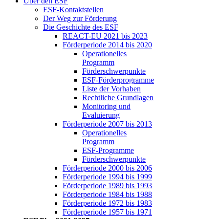
Über den ESF
ESF-Kon­takt­stel­len
Der Weg zur För­de­rung
Die Ge­schich­te des ESF
RE­ACT-EU 2021 bis 2023
För­der­pe­ri­ode 2014 bis 2020
Ope­ra­tio­nel­les
Pro­gramm
För­der­schwer­punk­te
ESF-För­der­pro­gram­me
Lis­te der Vor­ha­ben
Recht­li­che Grund­la­gen
Mo­ni­to­ring und
Eva­lu­ie­rung
För­der­pe­ri­ode 2007 bis 2013
Ope­ra­tio­nel­les
Pro­gramm
ESF-Pro­gram­me
För­der­schwer­punk­te
För­der­pe­ri­ode 2000 bis 2006
För­der­pe­ri­ode 1994 bis 1999
För­der­pe­ri­ode 1989 bis 1993
För­der­pe­ri­ode 1984 bis 1988
För­der­pe­ri­ode 1972 bis 1983
För­der­pe­ri­ode 1957 bis 1971