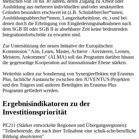
Menschen von 18 bis 30 Jahren, deren Zugang zu Arbeit oder
Ausbildung aus mehreren individuellen und/oder strukturellen
Gründen besonders erschwert ist (z.B. Schulabbrecher*innen,
Ausbildungsabbrecher*innen, Langzeitarbeitslose, etc.) und bei
denen durch die Erbringung von Eingliederungsmaßnahmen nach
dem SGB III oder SGB II in absehbarer Zeit keine bedeutenden
Integrationsfortschritte zu erwarten sind.
Zur Unterstützung der neuen Initiative der Europäischen
Kommission "Aim, Learn, Master, Achieve - Anvisieren, Lernen,
Meistern, Ankommen" (ALMA) soll das Programm darüber hinaus
die gegenseitige Kooperation auf transnationaler Ebene stärken.
Weiterhin sollen zur Sondierung von Synergieeffekten mit Erasmus
Plus, fachliche Austausche zwischen den JUVENTUS-Projekten
und den Trägern und anderen Beteiligten im Erasmus Plus
Programm gefördert werden.
Ergebnisindikatoren zu der
Investitionspriorität
PE211 (Stärker entwickelte Regionen und Übergangsregionen):
"Teilnehmende, die nach ihrer Teilnahme eine schuli-sche/berufliche
Bildung absolvieren"