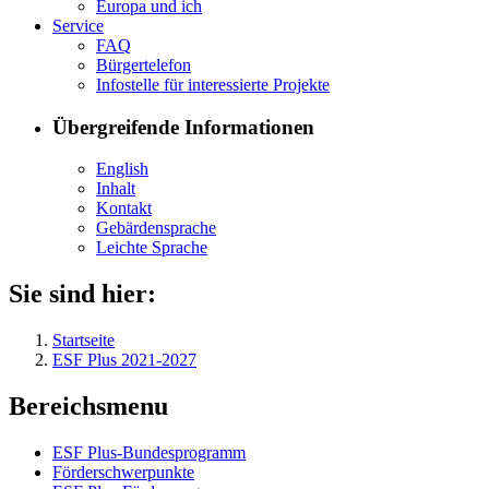
Eu­ro­pa und ich
Ser­vice
FAQ
Bür­ger­te­le­fon
In­fo­stel­le für in­ter­es­sier­te Pro­jek­te
Übergreifende Informationen
English
In­halt
Kon­takt
Ge­bär­den­spra­che
Leich­te Spra­che
Sie sind hier:
Startseite
ESF Plus 2021-2027
Bereichsmenu
ESF Plus-Bun­des­pro­gramm
För­der­schwer­punk­te