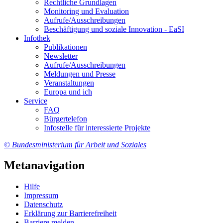
Recht­li­che Grund­la­gen
Mo­ni­to­ring und Eva­lua­ti­on
Auf­ru­fe/Aus­schrei­bun­gen
Be­schäf­ti­gung und so­zia­le In­no­va­ti­on - Ea­SI
In­fo­thek
Pu­bli­ka­tio­nen
Newslet­ter
Auf­ru­fe/Aus­schrei­bun­gen
Mel­dun­gen und Pres­se
Ver­an­stal­tun­gen
Eu­ro­pa und ich
Ser­vice
FAQ
Bür­ger­te­le­fon
In­fo­stel­le für in­ter­es­sier­te Pro­jek­te
© Bundesministerium für Arbeit und Soziales
Metanavigation
Hil­fe
Im­pres­s­um
Da­ten­schutz
Er­klä­rung zur Bar­rie­re­frei­heit
Bar­rie­re mel­den