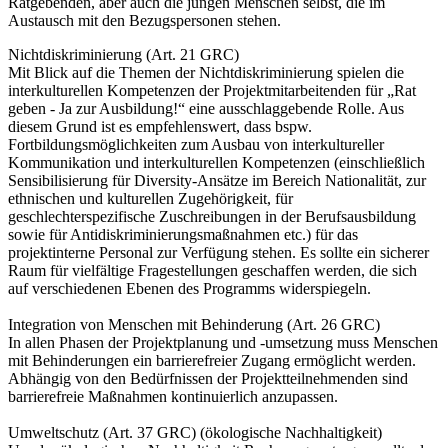
Ratgebenden, aber auch die jungen Menschen selbst, die im
Austausch mit den Bezugspersonen stehen.
Nichtdiskriminierung (Art. 21 GRC)
Mit Blick auf die Themen der Nichtdiskriminierung spielen die
interkulturellen Kompetenzen der Projektmitarbeitenden für „Rat
geben - Ja zur Ausbildung!“ eine ausschlaggebende Rolle. Aus
diesem Grund ist es empfehlenswert, dass bspw.
Fortbildungsmöglichkeiten zum Ausbau von interkultureller
Kommunikation und interkulturellen Kompetenzen (einschließlich
Sensibilisierung für Diversity-Ansätze im Bereich Nationalität, zur
ethnischen und kulturellen Zugehörigkeit, für
geschlechterspezifische Zuschreibungen in der Berufsausbildung
sowie für Antidiskriminierungsmaßnahmen etc.) für das
projektinterne Personal zur Verfügung stehen. Es sollte ein sicherer
Raum für vielfältige Fragestellungen geschaffen werden, die sich
auf verschiedenen Ebenen des Programms widerspiegeln.
Integration von Menschen mit Behinderung (Art. 26 GRC)
In allen Phasen der Projektplanung und -umsetzung muss Menschen
mit Behinderungen ein barrierefreier Zugang ermöglicht werden.
Abhängig von den Bedürfnissen der Projektteilnehmenden sind
barrierefreie Maßnahmen kontinuierlich anzupassen.
Umweltschutz (Art. 37 GRC) (ökologische Nachhaltigkeit)