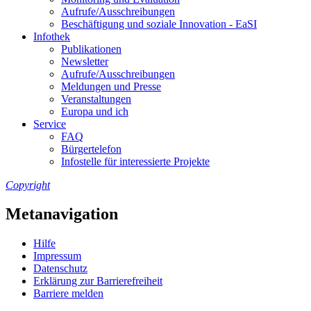
Auf­ru­fe/Aus­schrei­bun­gen
Be­schäf­ti­gung und so­zia­le In­no­va­ti­on - Ea­SI
In­fo­thek
Pu­bli­ka­tio­nen
Newslet­ter
Auf­ru­fe/Aus­schrei­bun­gen
Mel­dun­gen und Pres­se
Ver­an­stal­tun­gen
Eu­ro­pa und ich
Ser­vice
FAQ
Bür­ger­te­le­fon
In­fo­stel­le für in­ter­es­sier­te Pro­jek­te
Copyright
Metanavigation
Hil­fe
Im­pres­s­um
Da­ten­schutz
Er­klä­rung zur Bar­rie­re­frei­heit
Bar­rie­re mel­den