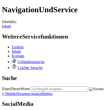
NavigationUndService
DirektZu:
Inhalt
WeitereServicefunktionen
English
In­halt
Kon­takt
Ge­bär­den­spra­che
Leich­te Spra­che
Suche
EinesDieserWorte
≡
MobileHauptnavigationButton
SocialMedia