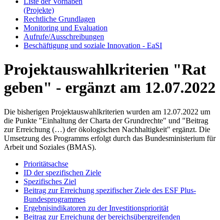
Lis­te der Vor­ha­ben
(Pro­jek­te)
Recht­li­che Grund­la­gen
Mo­ni­to­ring und Eva­lua­ti­on
Auf­ru­fe/Aus­schrei­bun­gen
Be­schäf­ti­gung und so­zia­le In­no­va­ti­on - Ea­SI
Projektauswahlkriterien "Rat
geben" - ergänzt am 12.07.2022
Die bisherigen Projektauswahlkriterien wurden am 12.07.2022 um
die Punkte "Einhaltung der Charta der Grundrechte" und "Beitrag
zur Erreichung (…) der ökologischen Nachhaltigkeit" ergänzt. Die
Umsetzung des Programms erfolgt durch das Bundesministerium für
Arbeit und Soziales (BMAS).
Prioritätsachse
ID der spezifischen Ziele
Spezifisches Ziel
Beitrag zur Erreichung spezifischer Ziele des ESF Plus-
Bundesprogrammes
Ergebnisindikatoren zu der Investitionspriorität
Beitrag zur Erreichung der bereichsübergreifenden