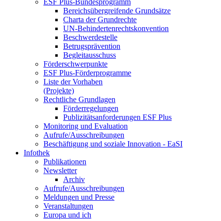
ESF Plus-Bun­des­pro­gramm
Be­reichs­über­grei­fen­de Grund­sät­ze
Char­ta der Grund­rech­te
UN-Be­hin­der­ten­rechts­kon­ven­ti­on
Be­schwer­de­stel­le
Be­trugs­prä­ven­ti­on
Be­glei­taus­schuss
För­der­schwer­punk­te
ESF Plus-För­der­pro­gram­me
Lis­te der Vor­ha­ben
(Pro­jek­te)
Recht­li­che Grund­la­gen
För­der­re­ge­lun­gen
Pu­bli­zi­täts­an­for­de­run­gen ESF Plus
Mo­ni­to­ring und Eva­lua­ti­on
Auf­ru­fe/Aus­schrei­bun­gen
Be­schäf­ti­gung und so­zia­le In­no­va­ti­on - Ea­SI
In­fo­thek
Pu­bli­ka­tio­nen
Newslet­ter
Ar­chiv
Auf­ru­fe/Aus­schrei­bun­gen
Mel­dun­gen und Pres­se
Ver­an­stal­tun­gen
Eu­ro­pa und ich