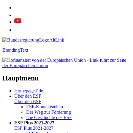
BrandingText
Hauptmenu
HomepageTitle
Über den ESF
Über den ESF
ESF-Kon­takt­stel­len
Der Weg zur För­de­rung
Die Ge­schich­te des ESF
ESF Plus 2021-2027
ESF Plus 2021-2027