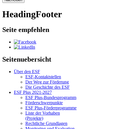
HeadingFooter
Seite empfehlen
Seitenuebersicht
Über den ESF
ESF-Kon­takt­stel­len
Der Weg zur För­de­rung
Die Ge­schich­te des ESF
ESF Plus 2021-2027
ESF Plus-Bun­des­pro­gramm
För­der­schwer­punk­te
ESF Plus-För­der­pro­gram­me
Lis­te der Vor­ha­ben
(Pro­jek­te)
Recht­li­che Grund­la­gen
Mo­ni­to­ring und Eva­lua­ti­on