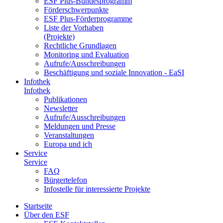
ESF Plus-Bun­des­pro­gramm
För­der­schwer­punk­te
ESF Plus-För­der­pro­gram­me
Lis­te der Vor­ha­ben
(Pro­jek­te)
Recht­li­che Grund­la­gen
Mo­ni­to­ring und Eva­lua­ti­on
Auf­ru­fe/Aus­schrei­bun­gen
Be­schäf­ti­gung und so­zia­le In­no­va­ti­on - Ea­SI
In­fo­thek
In­fo­thek
Pu­bli­ka­tio­nen
Newslet­ter
Auf­ru­fe/Aus­schrei­bun­gen
Mel­dun­gen und Pres­se
Ver­an­stal­tun­gen
Eu­ro­pa und ich
Ser­vice
Ser­vice
FAQ
Bür­ger­te­le­fon
In­fo­stel­le für in­ter­es­sier­te Pro­jek­te
Start­sei­te
Über den ESF