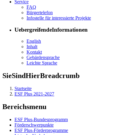
Ser­vice
FAQ
Bür­ger­te­le­fon
In­fo­stel­le für in­ter­es­sier­te Pro­jek­te
UebergreifendeInformationen
English
In­halt
Kon­takt
Ge­bär­den­spra­che
Leich­te Spra­che
SieSindHierBreadcrumb
Startseite
ESF Plus 2021-2027
Bereichsmenu
ESF Plus-Bun­des­pro­gramm
För­der­schwer­punk­te
ESF Plus-För­der­pro­gram­me