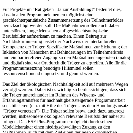
Für Projekte im "Rat geben - Ja zur Ausbildung!" bedeutet dies,
dass in allen Programmelementen möglichst eine
geschlechterparitätische Zusammensetzung des Teilnehmerfeldes
berücksichtigt werden soll. Die Maßnahmen sollen auch dabei
unterstützen, junge Menschen auf geschlechtsuntypische
Berufsbilder aufmerksam zu machen. Einen Beitrag zur
Nichtdiskriminierung leistet der Nachweis der interkulturellen
Kompetenz der Träger. Spezifische Maßnahmen zur Sicherung der
Inklusion von Menschen mit Behinderungen im Teilnehmerkreis
und ein barrierefreier Zugang zu den Maßnahmenangeboten (analog
und digital) sind vor Ort durch die Träger zu ergreifen. Alle für die
Programmumsetzung benötigte Hilfsmittel sollen
ressourcenschonend eingesetzt und genutzt werden.
Das Ziel der ökologischen Nachhaltigkeit soll auf mehreren Wegen
verfolgt werden. Dabei ist es wichtig zu berücksichtigen, dass sich
die Träger untereinander im Rahmen des Wissens- und
Erfahrungstransfers für nachhaltigkeitssteigernde Programmarbeit
sensibilisieren (u.a. mit Hilfe des Trägers aus dem Handlungsansatz
"Träger vernetzen"). Die Träger sollen bspw. auch dazu angeregt
werden, insbesondere ökologisch-relevante Berufsbilder näher zu
bringen. Das ESF Plus-Programm ermöglicht durch seinen
Modellcharakter einen niedrigschwelligen Zugang zu den
Maßnahmen, auch mit dem Ziel einen geringen ökologischen