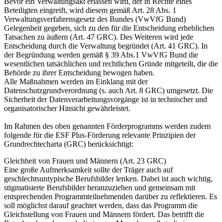
Bevor ein Verwaltungsakt erlassen wird, der in Rechte eines
Beteiligten eingreift, wird diesem gemäß Art. 28 Abs. 1
Verwaltungsverfahrensgesetz des Bundes (VwVfG Bund)
Gelegenheit gegeben, sich zu den für die Entscheidung erheblichen
Tatsachen zu äußern (Art. 47 GRC). Des Weiteren wird jede
Entscheidung durch die Verwaltung begründet (Art. 41 GRC). In
der Begründung werden gemäß § 39 Abs.1 VwVfG Bund die
wesentlichen tatsächlichen und rechtlichen Gründe mitgeteilt, die die
Behörde zu ihrer Entscheidung bewogen haben.
Alle Maßnahmen werden im Einklang mit der
Datenschutzgrundverordnung (s. auch Art. 8 GRC) umgesetzt. Die
Sicherheit der Datenverarbeitungsvorgänge ist in technischer und
organisatorischer Hinsicht gewährleistet.
Im Rahmen des oben genannten Förderprogramms werden zudem
folgende für die ESF Plus-Förderung relevante Prinzipien der
Grundrechtecharta (GRC) berücksichtigt:
Gleichheit von Frauen und Männern (Art. 23 GRC)
Eine große Aufmerksamkeit sollte der Träger auch auf
geschlechtsuntypische Berufsbilder lenken. Dabei ist auch wichtig,
stigmatisierte Berufsbilder heranzuziehen und gemeinsam mit
entsprechenden Programmteilnehmenden darüber zu reflektieren. Es
soll möglichst darauf geachtet werden, dass das Programm die
Gleichstellung von Frauen und Männern fördert. Das betrifft die