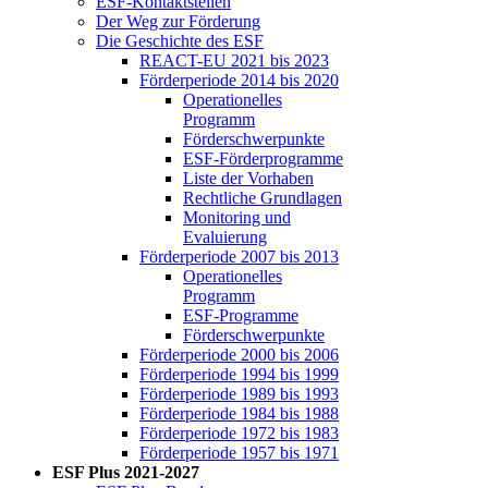
ESF-Kon­takt­stel­len
Der Weg zur För­de­rung
Die Ge­schich­te des ESF
RE­ACT-EU 2021 bis 2023
För­der­pe­ri­ode 2014 bis 2020
Ope­ra­tio­nel­les
Pro­gramm
För­der­schwer­punk­te
ESF-För­der­pro­gram­me
Lis­te der Vor­ha­ben
Recht­li­che Grund­la­gen
Mo­ni­to­ring und
Eva­lu­ie­rung
För­der­pe­ri­ode 2007 bis 2013
Ope­ra­tio­nel­les
Pro­gramm
ESF-Pro­gram­me
För­der­schwer­punk­te
För­der­pe­ri­ode 2000 bis 2006
För­der­pe­ri­ode 1994 bis 1999
För­der­pe­ri­ode 1989 bis 1993
För­der­pe­ri­ode 1984 bis 1988
För­der­pe­ri­ode 1972 bis 1983
För­der­pe­ri­ode 1957 bis 1971
ESF Plus 2021-2027