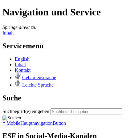
Navigation und Service
Springe direkt zu:
Inhalt
Servicemenü
English
In­halt
Kon­takt
Ge­bär­den­spra­che
Leich­te Spra­che
Suche
Suchbegriff(e) eingeben
≡
MobileHauptnavigationButton
ESF in Social-Media-Kanälen