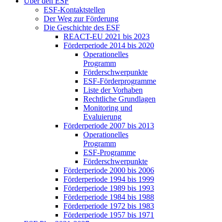
Über den ESF
ESF-Kon­takt­stel­len
Der Weg zur För­de­rung
Die Ge­schich­te des ESF
RE­ACT-EU 2021 bis 2023
För­der­pe­ri­ode 2014 bis 2020
Ope­ra­tio­nel­les
Pro­gramm
För­der­schwer­punk­te
ESF-För­der­pro­gram­me
Lis­te der Vor­ha­ben
Recht­li­che Grund­la­gen
Mo­ni­to­ring und
Eva­lu­ie­rung
För­der­pe­ri­ode 2007 bis 2013
Ope­ra­tio­nel­les
Pro­gramm
ESF-Pro­gram­me
För­der­schwer­punk­te
För­der­pe­ri­ode 2000 bis 2006
För­der­pe­ri­ode 1994 bis 1999
För­der­pe­ri­ode 1989 bis 1993
För­der­pe­ri­ode 1984 bis 1988
För­der­pe­ri­ode 1972 bis 1983
För­der­pe­ri­ode 1957 bis 1971