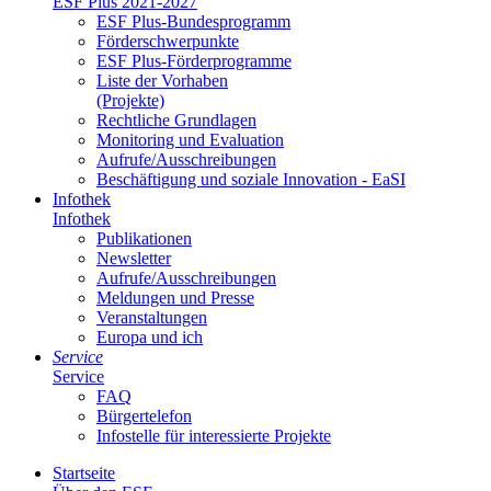
ESF Plus 2021-2027
ESF Plus-Bun­des­pro­gramm
För­der­schwer­punk­te
ESF Plus-För­der­pro­gram­me
Lis­te der Vor­ha­ben
(Pro­jek­te)
Recht­li­che Grund­la­gen
Mo­ni­to­ring und Eva­lua­ti­on
Auf­ru­fe/Aus­schrei­bun­gen
Be­schäf­ti­gung und so­zia­le In­no­va­ti­on - Ea­SI
In­fo­thek
In­fo­thek
Pu­bli­ka­tio­nen
Newslet­ter
Auf­ru­fe/Aus­schrei­bun­gen
Mel­dun­gen und Pres­se
Ver­an­stal­tun­gen
Eu­ro­pa und ich
Ser­vice
Ser­vice
FAQ
Bür­ger­te­le­fon
In­fo­stel­le für in­ter­es­sier­te Pro­jek­te
Start­sei­te