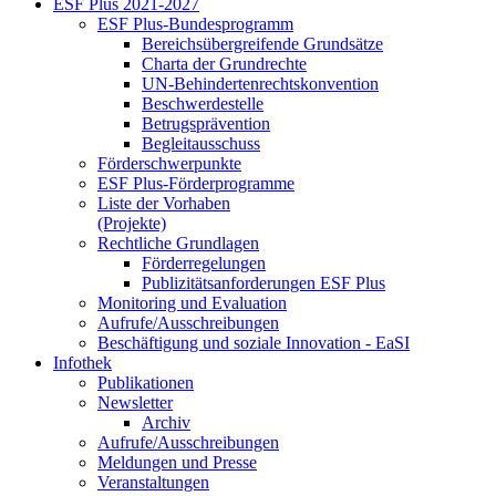
ESF Plus 2021-2027
ESF Plus-Bun­des­pro­gramm
Be­reichs­über­grei­fen­de Grund­sät­ze
Char­ta der Grund­rech­te
UN-Be­hin­der­ten­rechts­kon­ven­ti­on
Be­schwer­de­stel­le
Be­trugs­prä­ven­ti­on
Be­glei­taus­schuss
För­der­schwer­punk­te
ESF Plus-För­der­pro­gram­me
Lis­te der Vor­ha­ben
(Pro­jek­te)
Recht­li­che Grund­la­gen
För­der­re­ge­lun­gen
Pu­bli­zi­täts­an­for­de­run­gen ESF Plus
Mo­ni­to­ring und Eva­lua­ti­on
Auf­ru­fe/Aus­schrei­bun­gen
Be­schäf­ti­gung und so­zia­le In­no­va­ti­on - Ea­SI
In­fo­thek
Pu­bli­ka­tio­nen
Newslet­ter
Ar­chiv
Auf­ru­fe/Aus­schrei­bun­gen
Mel­dun­gen und Pres­se
Ver­an­stal­tun­gen