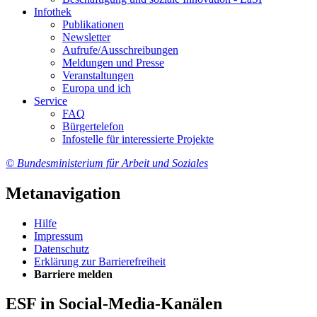
In­fo­thek
Pu­bli­ka­tio­nen
Newslet­ter
Auf­ru­fe/Aus­schrei­bun­gen
Mel­dun­gen und Pres­se
Ver­an­stal­tun­gen
Eu­ro­pa und ich
Ser­vice
FAQ
Bür­ger­te­le­fon
In­fo­stel­le für in­ter­es­sier­te Pro­jek­te
© Bundesministerium für Arbeit und Soziales
Metanavigation
Hil­fe
Im­pres­s­um
Da­ten­schutz
Er­klä­rung zur Bar­rie­re­frei­heit
Bar­rie­re mel­den
ESF in Social-Media-Kanälen