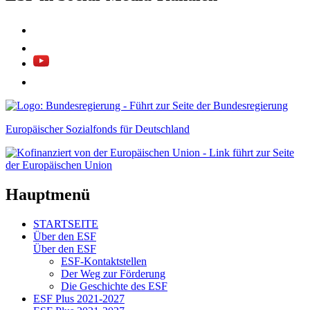
Europäischer Sozialfonds für Deutschland
Hauptmenü
STARTSEITE
Über den ESF
Über den ESF
ESF-Kon­takt­stel­len
Der Weg zur För­de­rung
Die Ge­schich­te des ESF
ESF Plus 2021-2027