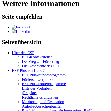
Weitere Informationen
Seite empfehlen
Seitenübersicht
Über den ESF
ESF-Kon­takt­stel­len
Der Weg zur För­de­rung
Die Ge­schich­te des ESF
ESF Plus 2021-2027
ESF Plus-Bun­des­pro­gramm
För­der­schwer­punk­te
ESF Plus-För­der­pro­gram­me
Lis­te der Vor­ha­ben
(Pro­jek­te)
Recht­li­che Grund­la­gen
Mo­ni­to­ring und Eva­lua­ti­on
Auf­ru­fe/Aus­schrei­bun­gen
Be­schäf­ti­gung und so­zia­le In­no­va­ti­on - Ea­SI