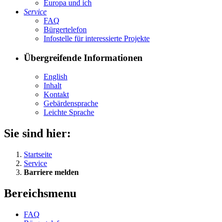
Eu­ro­pa und ich
Ser­vice
FAQ
Bür­ger­te­le­fon
In­fo­stel­le für in­ter­es­sier­te Pro­jek­te
Übergreifende Informationen
English
In­halt
Kon­takt
Ge­bär­den­spra­che
Leich­te Spra­che
Sie sind hier:
Startseite
Service
Barriere melden
Bereichsmenu
FAQ