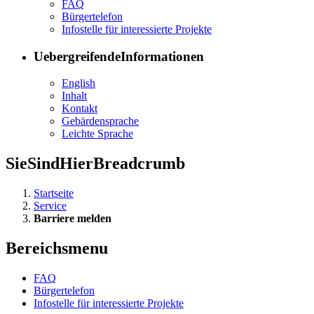
FAQ
Bür­ger­te­le­fon
In­fo­stel­le für in­ter­es­sier­te Pro­jek­te
UebergreifendeInformationen
English
In­halt
Kon­takt
Ge­bär­den­spra­che
Leich­te Spra­che
SieSindHierBreadcrumb
Startseite
Service
Barriere melden
Bereichsmenu
FAQ
Bür­ger­te­le­fon
In­fo­stel­le für in­ter­es­sier­te Pro­jek­te