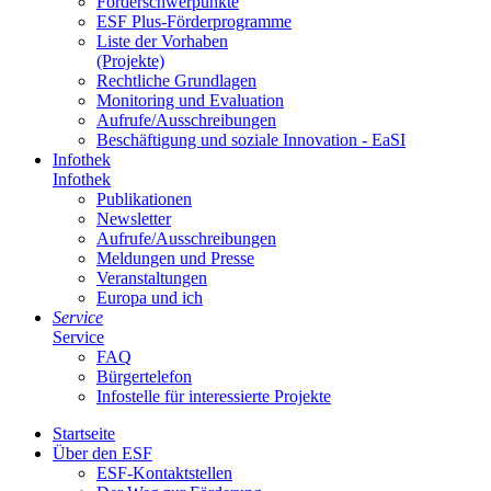
För­der­schwer­punk­te
ESF Plus-För­der­pro­gram­me
Lis­te der Vor­ha­ben
(Pro­jek­te)
Recht­li­che Grund­la­gen
Mo­ni­to­ring und Eva­lua­ti­on
Auf­ru­fe/Aus­schrei­bun­gen
Be­schäf­ti­gung und so­zia­le In­no­va­ti­on - Ea­SI
In­fo­thek
In­fo­thek
Pu­bli­ka­tio­nen
Newslet­ter
Auf­ru­fe/Aus­schrei­bun­gen
Mel­dun­gen und Pres­se
Ver­an­stal­tun­gen
Eu­ro­pa und ich
Ser­vice
Ser­vice
FAQ
Bür­ger­te­le­fon
In­fo­stel­le für in­ter­es­sier­te Pro­jek­te
Start­sei­te
Über den ESF
ESF-Kon­takt­stel­len