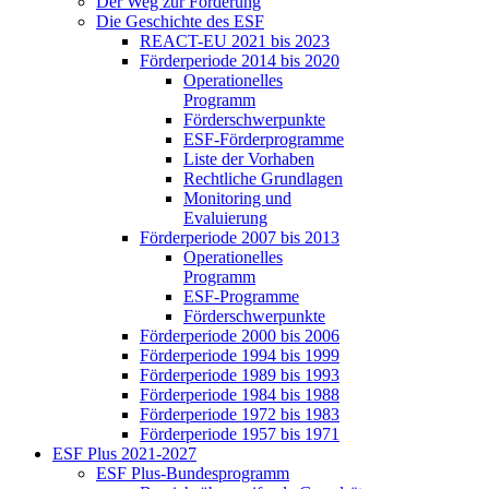
Der Weg zur För­de­rung
Die Ge­schich­te des ESF
RE­ACT-EU 2021 bis 2023
För­der­pe­ri­ode 2014 bis 2020
Ope­ra­tio­nel­les
Pro­gramm
För­der­schwer­punk­te
ESF-För­der­pro­gram­me
Lis­te der Vor­ha­ben
Recht­li­che Grund­la­gen
Mo­ni­to­ring und
Eva­lu­ie­rung
För­der­pe­ri­ode 2007 bis 2013
Ope­ra­tio­nel­les
Pro­gramm
ESF-Pro­gram­me
För­der­schwer­punk­te
För­der­pe­ri­ode 2000 bis 2006
För­der­pe­ri­ode 1994 bis 1999
För­der­pe­ri­ode 1989 bis 1993
För­der­pe­ri­ode 1984 bis 1988
För­der­pe­ri­ode 1972 bis 1983
För­der­pe­ri­ode 1957 bis 1971
ESF Plus 2021-2027
ESF Plus-Bun­des­pro­gramm