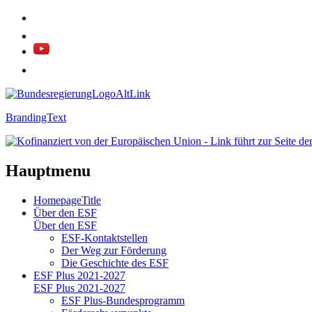
BrandingText
Hauptmenu
HomepageTitle
Über den ESF
Über den ESF
ESF-Kon­takt­stel­len
Der Weg zur För­de­rung
Die Ge­schich­te des ESF
ESF Plus 2021-2027
ESF Plus 2021-2027
ESF Plus-Bun­des­pro­gramm