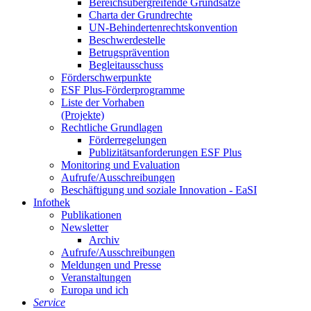
Be­reichs­über­grei­fen­de Grund­sät­ze
Char­ta der Grund­rech­te
UN-Be­hin­der­ten­rechts­kon­ven­ti­on
Be­schwer­de­stel­le
Be­trugs­prä­ven­ti­on
Be­glei­taus­schuss
För­der­schwer­punk­te
ESF Plus-För­der­pro­gram­me
Lis­te der Vor­ha­ben
(Pro­jek­te)
Recht­li­che Grund­la­gen
För­der­re­ge­lun­gen
Pu­bli­zi­täts­an­for­de­run­gen ESF Plus
Mo­ni­to­ring und Eva­lua­ti­on
Auf­ru­fe/Aus­schrei­bun­gen
Be­schäf­ti­gung und so­zia­le In­no­va­ti­on - Ea­SI
In­fo­thek
Pu­bli­ka­tio­nen
Newslet­ter
Ar­chiv
Auf­ru­fe/Aus­schrei­bun­gen
Mel­dun­gen und Pres­se
Ver­an­stal­tun­gen
Eu­ro­pa und ich
Ser­vice