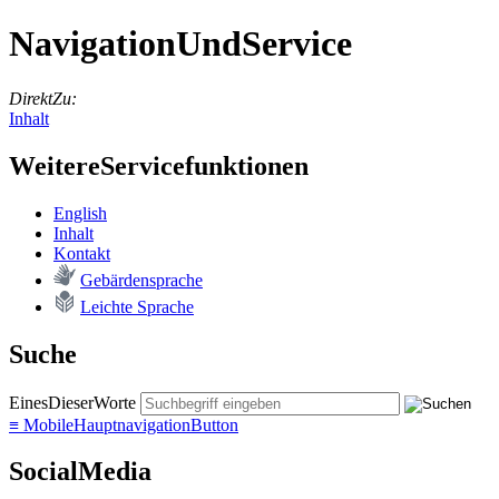
NavigationUndService
DirektZu:
Inhalt
WeitereServicefunktionen
English
In­halt
Kon­takt
Ge­bär­den­spra­che
Leich­te Spra­che
Suche
EinesDieserWorte
≡
MobileHauptnavigationButton
SocialMedia