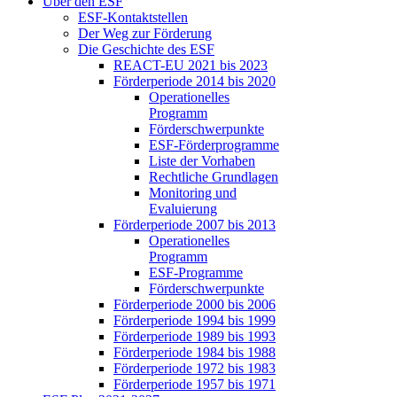
Über den ESF
ESF-Kon­takt­stel­len
Der Weg zur För­de­rung
Die Ge­schich­te des ESF
RE­ACT-EU 2021 bis 2023
För­der­pe­ri­ode 2014 bis 2020
Ope­ra­tio­nel­les
Pro­gramm
För­der­schwer­punk­te
ESF-För­der­pro­gram­me
Lis­te der Vor­ha­ben
Recht­li­che Grund­la­gen
Mo­ni­to­ring und
Eva­lu­ie­rung
För­der­pe­ri­ode 2007 bis 2013
Ope­ra­tio­nel­les
Pro­gramm
ESF-Pro­gram­me
För­der­schwer­punk­te
För­der­pe­ri­ode 2000 bis 2006
För­der­pe­ri­ode 1994 bis 1999
För­der­pe­ri­ode 1989 bis 1993
För­der­pe­ri­ode 1984 bis 1988
För­der­pe­ri­ode 1972 bis 1983
För­der­pe­ri­ode 1957 bis 1971