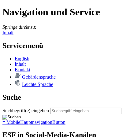
Navigation und Service
Springe direkt zu:
Inhalt
Servicemenü
English
In­halt
Kon­takt
Ge­bär­den­spra­che
Leich­te Spra­che
Suche
Suchbegriff(e) eingeben
≡
MobileHauptnavigationButton
ESF in Social-Media-Kanälen