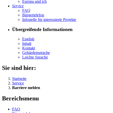
Eu­ro­pa und ich
Ser­vice
FAQ
Bür­ger­te­le­fon
In­fo­stel­le für in­ter­es­sier­te Pro­jek­te
Übergreifende Informationen
English
In­halt
Kon­takt
Ge­bär­den­spra­che
Leich­te Spra­che
Sie sind hier:
Startseite
Service
Barriere melden
Bereichsmenu
FAQ