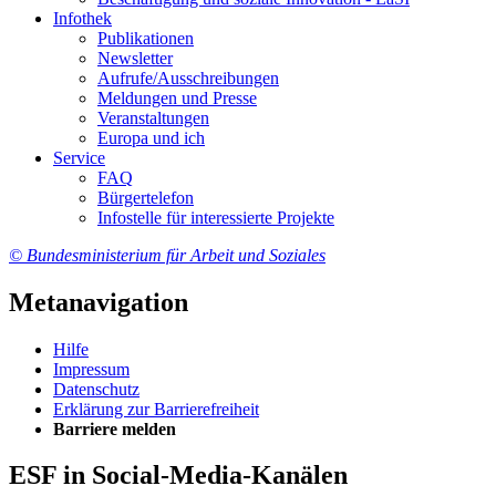
In­fo­thek
Pu­bli­ka­tio­nen
Newslet­ter
Auf­ru­fe/Aus­schrei­bun­gen
Mel­dun­gen und Pres­se
Ver­an­stal­tun­gen
Eu­ro­pa und ich
Ser­vice
FAQ
Bür­ger­te­le­fon
In­fo­stel­le für in­ter­es­sier­te Pro­jek­te
© Bundesministerium für Arbeit und Soziales
Metanavigation
Hil­fe
Im­pres­s­um
Da­ten­schutz
Er­klä­rung zur Bar­rie­re­frei­heit
Bar­rie­re mel­den
ESF in Social-Media-Kanälen