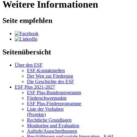
Weitere Informationen
Seite empfehlen
Seitenübersicht
Über den ESF
ESF-Kon­takt­stel­len
Der Weg zur För­de­rung
Die Ge­schich­te des ESF
ESF Plus 2021-2027
ESF Plus-Bun­des­pro­gramm
För­der­schwer­punk­te
ESF Plus-För­der­pro­gram­me
Lis­te der Vor­ha­ben
(Pro­jek­te)
Recht­li­che Grund­la­gen
Mo­ni­to­ring und Eva­lua­ti­on
Auf­ru­fe/Aus­schrei­bun­gen
Be­schäf­ti­gung und so­zia­le In­no­va­ti­on - Ea­SI