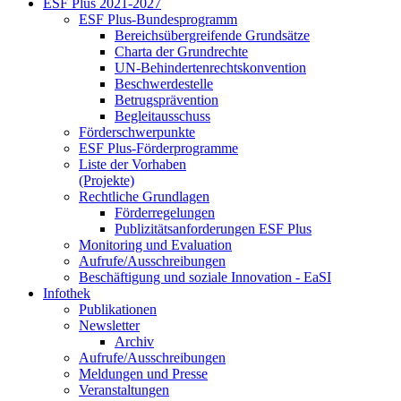
ESF Plus 2021-2027
ESF Plus-Bun­des­pro­gramm
Be­reichs­über­grei­fen­de Grund­sät­ze
Char­ta der Grund­rech­te
UN-Be­hin­der­ten­rechts­kon­ven­ti­on
Be­schwer­de­stel­le
Be­trugs­prä­ven­ti­on
Be­glei­taus­schuss
För­der­schwer­punk­te
ESF Plus-För­der­pro­gram­me
Lis­te der Vor­ha­ben
(Pro­jek­te)
Recht­li­che Grund­la­gen
För­der­re­ge­lun­gen
Pu­bli­zi­täts­an­for­de­run­gen ESF Plus
Mo­ni­to­ring und Eva­lua­ti­on
Auf­ru­fe/Aus­schrei­bun­gen
Be­schäf­ti­gung und so­zia­le In­no­va­ti­on - Ea­SI
In­fo­thek
Pu­bli­ka­tio­nen
Newslet­ter
Ar­chiv
Auf­ru­fe/Aus­schrei­bun­gen
Mel­dun­gen und Pres­se
Ver­an­stal­tun­gen