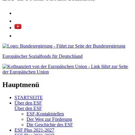
Europäischer Sozialfonds für Deutschland
Hauptmenü
STARTSEITE
Über den ESF
Über den ESF
ESF-Kon­takt­stel­len
Der Weg zur För­de­rung
Die Ge­schich­te des ESF
ESF Plus 2021-2027