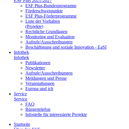
ESF Plus 2021-2027
ESF Plus-Bun­des­pro­gramm
För­der­schwer­punk­te
ESF Plus-För­der­pro­gram­me
Lis­te der Vor­ha­ben
(Pro­jek­te)
Recht­li­che Grund­la­gen
Mo­ni­to­ring und Eva­lua­ti­on
Auf­ru­fe/Aus­schrei­bun­gen
Be­schäf­ti­gung und so­zia­le In­no­va­ti­on - Ea­SI
In­fo­thek
In­fo­thek
Pu­bli­ka­tio­nen
Newslet­ter
Auf­ru­fe/Aus­schrei­bun­gen
Mel­dun­gen und Pres­se
Ver­an­stal­tun­gen
Eu­ro­pa und ich
Ser­vice
Ser­vice
FAQ
Bür­ger­te­le­fon
In­fo­stel­le für in­ter­es­sier­te Pro­jek­te
Start­sei­te