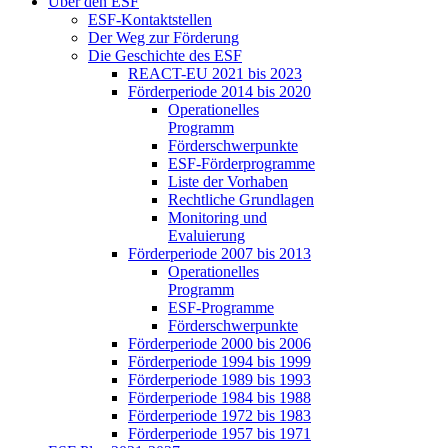
Über den ESF
ESF-Kon­takt­stel­len
Der Weg zur För­de­rung
Die Ge­schich­te des ESF
RE­ACT-EU 2021 bis 2023
För­der­pe­ri­ode 2014 bis 2020
Ope­ra­tio­nel­les
Pro­gramm
För­der­schwer­punk­te
ESF-För­der­pro­gram­me
Lis­te der Vor­ha­ben
Recht­li­che Grund­la­gen
Mo­ni­to­ring und
Eva­lu­ie­rung
För­der­pe­ri­ode 2007 bis 2013
Ope­ra­tio­nel­les
Pro­gramm
ESF-Pro­gram­me
För­der­schwer­punk­te
För­der­pe­ri­ode 2000 bis 2006
För­der­pe­ri­ode 1994 bis 1999
För­der­pe­ri­ode 1989 bis 1993
För­der­pe­ri­ode 1984 bis 1988
För­der­pe­ri­ode 1972 bis 1983
För­der­pe­ri­ode 1957 bis 1971