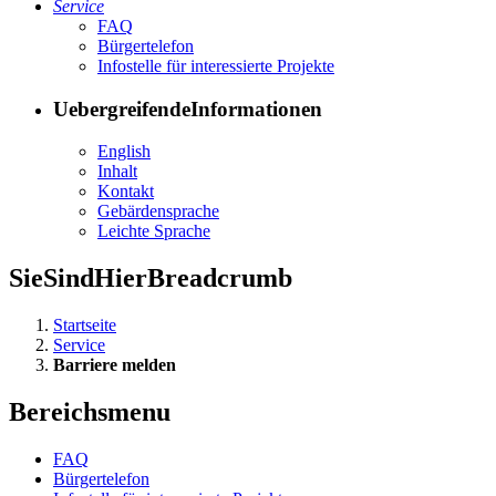
Ser­vice
FAQ
Bür­ger­te­le­fon
In­fo­stel­le für in­ter­es­sier­te Pro­jek­te
UebergreifendeInformationen
English
In­halt
Kon­takt
Ge­bär­den­spra­che
Leich­te Spra­che
SieSindHierBreadcrumb
Startseite
Service
Barriere melden
Bereichsmenu
FAQ
Bür­ger­te­le­fon