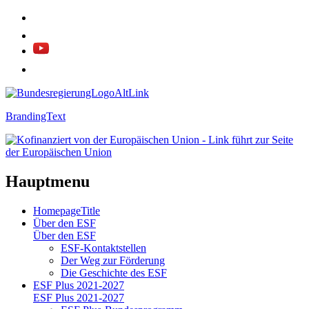
BrandingText
Hauptmenu
HomepageTitle
Über den ESF
Über den ESF
ESF-Kon­takt­stel­len
Der Weg zur För­de­rung
Die Ge­schich­te des ESF
ESF Plus 2021-2027
ESF Plus 2021-2027