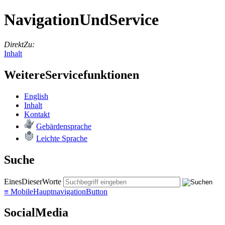
NavigationUndService
DirektZu:
Inhalt
WeitereServicefunktionen
English
In­halt
Kon­takt
Ge­bär­den­spra­che
Leich­te Spra­che
Suche
EinesDieserWorte
≡
MobileHauptnavigationButton
SocialMedia