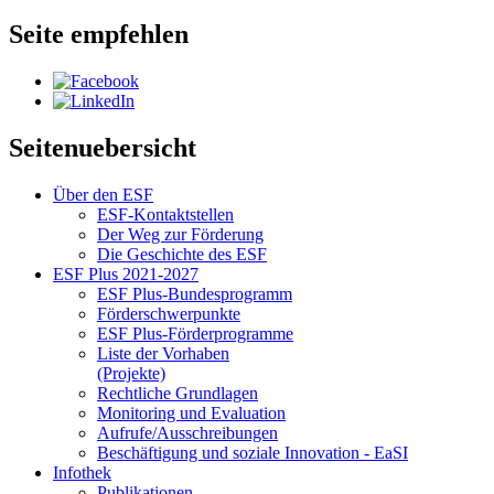
Seite empfehlen
Seitenuebersicht
Über den ESF
ESF-Kon­takt­stel­len
Der Weg zur För­de­rung
Die Ge­schich­te des ESF
ESF Plus 2021-2027
ESF Plus-Bun­des­pro­gramm
För­der­schwer­punk­te
ESF Plus-För­der­pro­gram­me
Lis­te der Vor­ha­ben
(Pro­jek­te)
Recht­li­che Grund­la­gen
Mo­ni­to­ring und Eva­lua­ti­on
Auf­ru­fe/Aus­schrei­bun­gen
Be­schäf­ti­gung und so­zia­le In­no­va­ti­on - Ea­SI
In­fo­thek
Pu­bli­ka­tio­nen