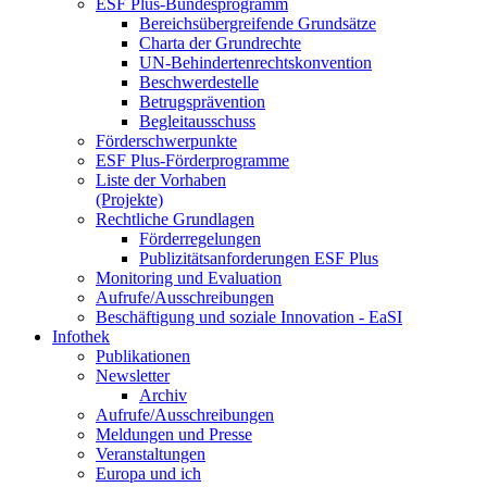
ESF Plus-Bun­des­pro­gramm
Be­reichs­über­grei­fen­de Grund­sät­ze
Char­ta der Grund­rech­te
UN-Be­hin­der­ten­rechts­kon­ven­ti­on
Be­schwer­de­stel­le
Be­trugs­prä­ven­ti­on
Be­glei­taus­schuss
För­der­schwer­punk­te
ESF Plus-För­der­pro­gram­me
Lis­te der Vor­ha­ben
(Pro­jek­te)
Recht­li­che Grund­la­gen
För­der­re­ge­lun­gen
Pu­bli­zi­täts­an­for­de­run­gen ESF Plus
Mo­ni­to­ring und Eva­lua­ti­on
Auf­ru­fe/Aus­schrei­bun­gen
Be­schäf­ti­gung und so­zia­le In­no­va­ti­on - Ea­SI
In­fo­thek
Pu­bli­ka­tio­nen
Newslet­ter
Ar­chiv
Auf­ru­fe/Aus­schrei­bun­gen
Mel­dun­gen und Pres­se
Ver­an­stal­tun­gen
Eu­ro­pa und ich