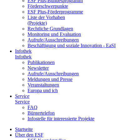
ESF Plus-Bun­des­pro­gramm
För­der­schwer­punk­te
ESF Plus-För­der­pro­gram­me
Lis­te der Vor­ha­ben
(Pro­jek­te)
Recht­li­che Grund­la­gen
Mo­ni­to­ring und Eva­lua­ti­on
Auf­ru­fe/Aus­schrei­bun­gen
Be­schäf­ti­gung und so­zia­le In­no­va­ti­on - Ea­SI
In­fo­thek
In­fo­thek
Pu­bli­ka­tio­nen
Newslet­ter
Auf­ru­fe/Aus­schrei­bun­gen
Mel­dun­gen und Pres­se
Ver­an­stal­tun­gen
Eu­ro­pa und ich
Ser­vice
Ser­vice
FAQ
Bür­ger­te­le­fon
In­fo­stel­le für in­ter­es­sier­te Pro­jek­te
Start­sei­te
Über den ESF