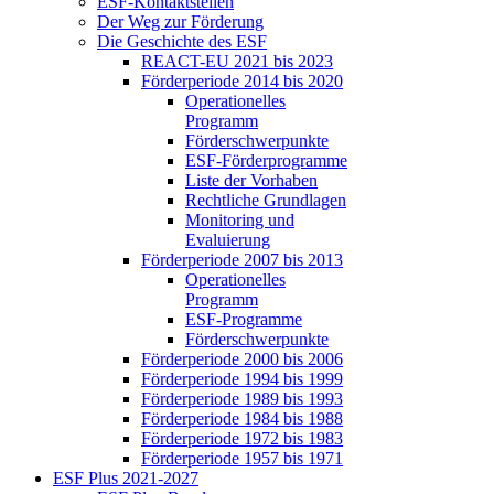
ESF-Kon­takt­stel­len
Der Weg zur För­de­rung
Die Ge­schich­te des ESF
RE­ACT-EU 2021 bis 2023
För­der­pe­ri­ode 2014 bis 2020
Ope­ra­tio­nel­les
Pro­gramm
För­der­schwer­punk­te
ESF-För­der­pro­gram­me
Lis­te der Vor­ha­ben
Recht­li­che Grund­la­gen
Mo­ni­to­ring und
Eva­lu­ie­rung
För­der­pe­ri­ode 2007 bis 2013
Ope­ra­tio­nel­les
Pro­gramm
ESF-Pro­gram­me
För­der­schwer­punk­te
För­der­pe­ri­ode 2000 bis 2006
För­der­pe­ri­ode 1994 bis 1999
För­der­pe­ri­ode 1989 bis 1993
För­der­pe­ri­ode 1984 bis 1988
För­der­pe­ri­ode 1972 bis 1983
För­der­pe­ri­ode 1957 bis 1971
ESF Plus 2021-2027