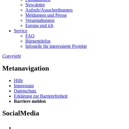
Newslet­ter
Auf­ru­fe/Aus­schrei­bun­gen
Mel­dun­gen und Pres­se
Ver­an­stal­tun­gen
Eu­ro­pa und ich
Ser­vice
FAQ
Bür­ger­te­le­fon
In­fo­stel­le für in­ter­es­sier­te Pro­jek­te
Copyright
Metanavigation
Hil­fe
Im­pres­s­um
Da­ten­schutz
Er­klä­rung zur Bar­rie­re­frei­heit
Bar­rie­re mel­den
SocialMedia