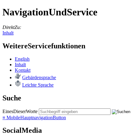
NavigationUndService
DirektZu:
Inhalt
WeitereServicefunktionen
English
In­halt
Kon­takt
Ge­bär­den­spra­che
Leich­te Spra­che
Suche
EinesDieserWorte
≡
MobileHauptnavigationButton
SocialMedia