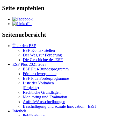
Seite empfehlen
Seitenuebersicht
Über den ESF
ESF-Kon­takt­stel­len
Der Weg zur För­de­rung
Die Ge­schich­te des ESF
ESF Plus 2021-2027
ESF Plus-Bun­des­pro­gramm
För­der­schwer­punk­te
ESF Plus-För­der­pro­gram­me
Lis­te der Vor­ha­ben
(Pro­jek­te)
Recht­li­che Grund­la­gen
Mo­ni­to­ring und Eva­lua­ti­on
Auf­ru­fe/Aus­schrei­bun­gen
Be­schäf­ti­gung und so­zia­le In­no­va­ti­on - Ea­SI
In­fo­thek
Pu­bli­ka­tio­nen