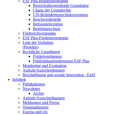
ESF Plus-Bun­des­pro­gramm
Be­reichs­über­grei­fen­de Grund­sät­ze
Char­ta der Grund­rech­te
UN-Be­hin­der­ten­rechts­kon­ven­ti­on
Be­schwer­de­stel­le
Be­trugs­prä­ven­ti­on
Be­glei­taus­schuss
För­der­schwer­punk­te
ESF Plus-För­der­pro­gram­me
Lis­te der Vor­ha­ben
(Pro­jek­te)
Recht­li­che Grund­la­gen
För­der­re­ge­lun­gen
Pu­bli­zi­täts­an­for­de­run­gen ESF Plus
Mo­ni­to­ring und Eva­lua­ti­on
Auf­ru­fe/Aus­schrei­bun­gen
Be­schäf­ti­gung und so­zia­le In­no­va­ti­on - Ea­SI
In­fo­thek
Pu­bli­ka­tio­nen
Newslet­ter
Ar­chiv
Auf­ru­fe/Aus­schrei­bun­gen
Mel­dun­gen und Pres­se
Ver­an­stal­tun­gen
Eu­ro­pa und ich