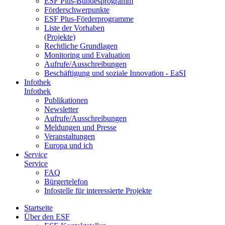
ESF Plus-Bun­des­pro­gramm
För­der­schwer­punk­te
ESF Plus-För­der­pro­gram­me
Lis­te der Vor­ha­ben
(Pro­jek­te)
Recht­li­che Grund­la­gen
Mo­ni­to­ring und Eva­lua­ti­on
Auf­ru­fe/Aus­schrei­bun­gen
Be­schäf­ti­gung und so­zia­le In­no­va­ti­on - Ea­SI
In­fo­thek
In­fo­thek
Pu­bli­ka­tio­nen
Newslet­ter
Auf­ru­fe/Aus­schrei­bun­gen
Mel­dun­gen und Pres­se
Ver­an­stal­tun­gen
Eu­ro­pa und ich
Ser­vice
Ser­vice
FAQ
Bür­ger­te­le­fon
In­fo­stel­le für in­ter­es­sier­te Pro­jek­te
Start­sei­te
Über den ESF