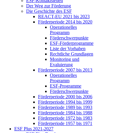
ESF-Kon­takt­stel­len
Der Weg zur För­de­rung
Die Ge­schich­te des ESF
RE­ACT-EU 2021 bis 2023
För­der­pe­ri­ode 2014 bis 2020
Ope­ra­tio­nel­les
Pro­gramm
För­der­schwer­punk­te
ESF-För­der­pro­gram­me
Lis­te der Vor­ha­ben
Recht­li­che Grund­la­gen
Mo­ni­to­ring und
Eva­lu­ie­rung
För­der­pe­ri­ode 2007 bis 2013
Ope­ra­tio­nel­les
Pro­gramm
ESF-Pro­gram­me
För­der­schwer­punk­te
För­der­pe­ri­ode 2000 bis 2006
För­der­pe­ri­ode 1994 bis 1999
För­der­pe­ri­ode 1989 bis 1993
För­der­pe­ri­ode 1984 bis 1988
För­der­pe­ri­ode 1972 bis 1983
För­der­pe­ri­ode 1957 bis 1971
ESF Plus 2021-2027