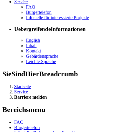
Ser­vice
FAQ
Bür­ger­te­le­fon
In­fo­stel­le für in­ter­es­sier­te Pro­jek­te
UebergreifendeInformationen
English
In­halt
Kon­takt
Ge­bär­den­spra­che
Leich­te Spra­che
SieSindHierBreadcrumb
Startseite
Service
Barriere melden
Bereichsmenu
FAQ
Bür­ger­te­le­fon