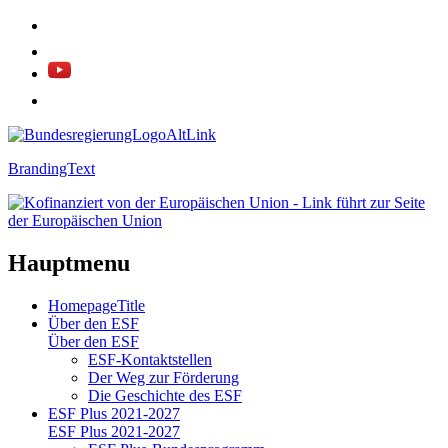
BrandingText
Hauptmenu
HomepageTitle
Über den ESF
Über den ESF
ESF-Kon­takt­stel­len
Der Weg zur För­de­rung
Die Ge­schich­te des ESF
ESF Plus 2021-2027
ESF Plus 2021-2027