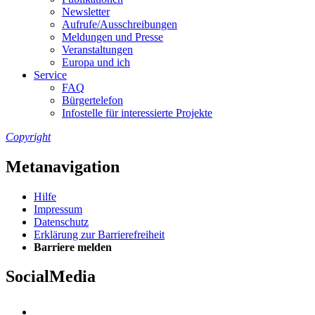
Newslet­ter
Auf­ru­fe/Aus­schrei­bun­gen
Mel­dun­gen und Pres­se
Ver­an­stal­tun­gen
Eu­ro­pa und ich
Ser­vice
FAQ
Bür­ger­te­le­fon
In­fo­stel­le für in­ter­es­sier­te Pro­jek­te
Copyright
Metanavigation
Hil­fe
Im­pres­s­um
Da­ten­schutz
Er­klä­rung zur Bar­rie­re­frei­heit
Bar­rie­re mel­den
SocialMedia