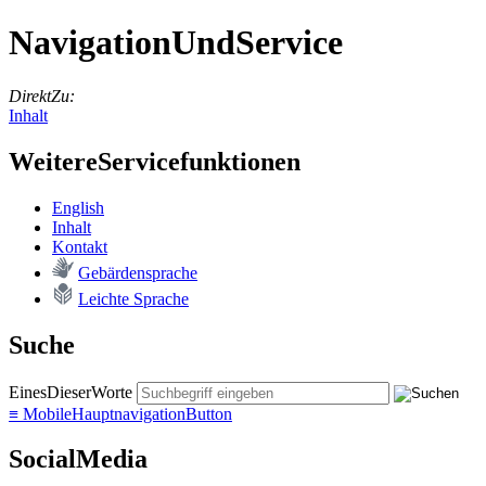
NavigationUndService
DirektZu:
Inhalt
WeitereServicefunktionen
English
In­halt
Kon­takt
Ge­bär­den­spra­che
Leich­te Spra­che
Suche
EinesDieserWorte
≡
MobileHauptnavigationButton
SocialMedia