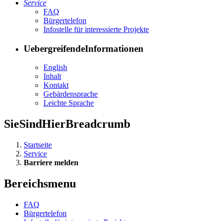
Ser­vice
FAQ
Bür­ger­te­le­fon
In­fo­stel­le für in­ter­es­sier­te Pro­jek­te
UebergreifendeInformationen
English
In­halt
Kon­takt
Ge­bär­den­spra­che
Leich­te Spra­che
SieSindHierBreadcrumb
Startseite
Service
Barriere melden
Bereichsmenu
FAQ
Bür­ger­te­le­fon