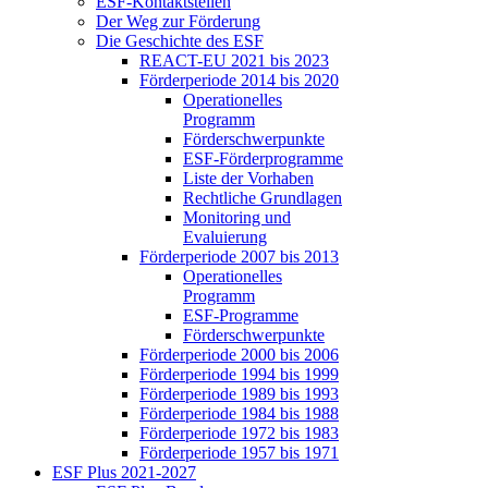
ESF-Kon­takt­stel­len
Der Weg zur För­de­rung
Die Ge­schich­te des ESF
RE­ACT-EU 2021 bis 2023
För­der­pe­ri­ode 2014 bis 2020
Ope­ra­tio­nel­les
Pro­gramm
För­der­schwer­punk­te
ESF-För­der­pro­gram­me
Lis­te der Vor­ha­ben
Recht­li­che Grund­la­gen
Mo­ni­to­ring und
Eva­lu­ie­rung
För­der­pe­ri­ode 2007 bis 2013
Ope­ra­tio­nel­les
Pro­gramm
ESF-Pro­gram­me
För­der­schwer­punk­te
För­der­pe­ri­ode 2000 bis 2006
För­der­pe­ri­ode 1994 bis 1999
För­der­pe­ri­ode 1989 bis 1993
För­der­pe­ri­ode 1984 bis 1988
För­der­pe­ri­ode 1972 bis 1983
För­der­pe­ri­ode 1957 bis 1971
ESF Plus 2021-2027