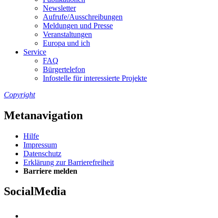
Newslet­ter
Auf­ru­fe/Aus­schrei­bun­gen
Mel­dun­gen und Pres­se
Ver­an­stal­tun­gen
Eu­ro­pa und ich
Ser­vice
FAQ
Bür­ger­te­le­fon
In­fo­stel­le für in­ter­es­sier­te Pro­jek­te
Copyright
Metanavigation
Hil­fe
Im­pres­s­um
Da­ten­schutz
Er­klä­rung zur Bar­rie­re­frei­heit
Bar­rie­re mel­den
SocialMedia