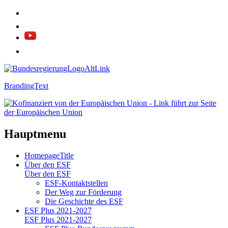
BrandingText
Hauptmenu
HomepageTitle
Über den ESF
Über den ESF
ESF-Kon­takt­stel­len
Der Weg zur För­de­rung
Die Ge­schich­te des ESF
ESF Plus 2021-2027
ESF Plus 2021-2027