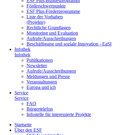
ESF Plus-Bun­des­pro­gramm
För­der­schwer­punk­te
ESF Plus-För­der­pro­gram­me
Lis­te der Vor­ha­ben
(Pro­jek­te)
Recht­li­che Grund­la­gen
Mo­ni­to­ring und Eva­lua­ti­on
Auf­ru­fe/Aus­schrei­bun­gen
Be­schäf­ti­gung und so­zia­le In­no­va­ti­on - Ea­SI
In­fo­thek
In­fo­thek
Pu­bli­ka­tio­nen
Newslet­ter
Auf­ru­fe/Aus­schrei­bun­gen
Mel­dun­gen und Pres­se
Ver­an­stal­tun­gen
Eu­ro­pa und ich
Ser­vice
Ser­vice
FAQ
Bür­ger­te­le­fon
In­fo­stel­le für in­ter­es­sier­te Pro­jek­te
Start­sei­te
Über den ESF