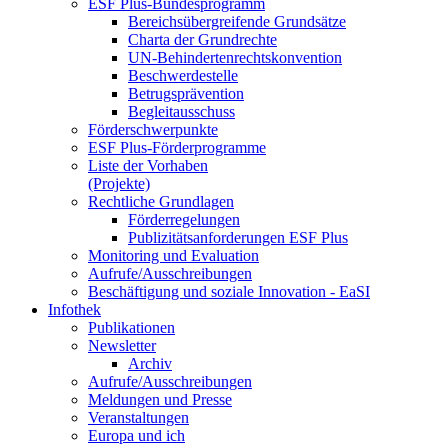
ESF Plus-Bun­des­pro­gramm
Be­reichs­über­grei­fen­de Grund­sät­ze
Char­ta der Grund­rech­te
UN-Be­hin­der­ten­rechts­kon­ven­ti­on
Be­schwer­de­stel­le
Be­trugs­prä­ven­ti­on
Be­glei­taus­schuss
För­der­schwer­punk­te
ESF Plus-För­der­pro­gram­me
Lis­te der Vor­ha­ben
(Pro­jek­te)
Recht­li­che Grund­la­gen
För­der­re­ge­lun­gen
Pu­bli­zi­täts­an­for­de­run­gen ESF Plus
Mo­ni­to­ring und Eva­lua­ti­on
Auf­ru­fe/Aus­schrei­bun­gen
Be­schäf­ti­gung und so­zia­le In­no­va­ti­on - Ea­SI
In­fo­thek
Pu­bli­ka­tio­nen
Newslet­ter
Ar­chiv
Auf­ru­fe/Aus­schrei­bun­gen
Mel­dun­gen und Pres­se
Ver­an­stal­tun­gen
Eu­ro­pa und ich