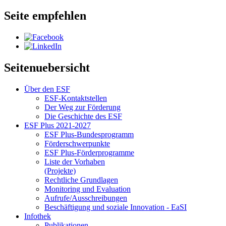
Seite empfehlen
Seitenuebersicht
Über den ESF
ESF-Kon­takt­stel­len
Der Weg zur För­de­rung
Die Ge­schich­te des ESF
ESF Plus 2021-2027
ESF Plus-Bun­des­pro­gramm
För­der­schwer­punk­te
ESF Plus-För­der­pro­gram­me
Lis­te der Vor­ha­ben
(Pro­jek­te)
Recht­li­che Grund­la­gen
Mo­ni­to­ring und Eva­lua­ti­on
Auf­ru­fe/Aus­schrei­bun­gen
Be­schäf­ti­gung und so­zia­le In­no­va­ti­on - Ea­SI
In­fo­thek
Pu­bli­ka­tio­nen