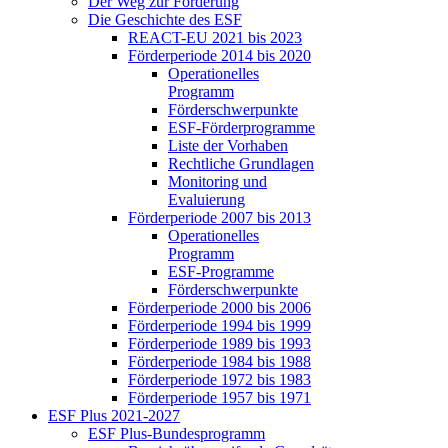
Der Weg zur För­de­rung
Die Ge­schich­te des ESF
RE­ACT-EU 2021 bis 2023
För­der­pe­ri­ode 2014 bis 2020
Ope­ra­tio­nel­les
Pro­gramm
För­der­schwer­punk­te
ESF-För­der­pro­gram­me
Lis­te der Vor­ha­ben
Recht­li­che Grund­la­gen
Mo­ni­to­ring und
Eva­lu­ie­rung
För­der­pe­ri­ode 2007 bis 2013
Ope­ra­tio­nel­les
Pro­gramm
ESF-Pro­gram­me
För­der­schwer­punk­te
För­der­pe­ri­ode 2000 bis 2006
För­der­pe­ri­ode 1994 bis 1999
För­der­pe­ri­ode 1989 bis 1993
För­der­pe­ri­ode 1984 bis 1988
För­der­pe­ri­ode 1972 bis 1983
För­der­pe­ri­ode 1957 bis 1971
ESF Plus 2021-2027
ESF Plus-Bun­des­pro­gramm