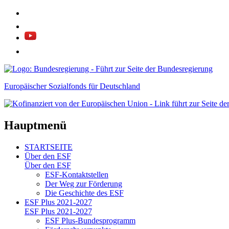
Europäischer Sozialfonds für Deutschland
Hauptmenü
STARTSEITE
Über den ESF
Über den ESF
ESF-Kon­takt­stel­len
Der Weg zur För­de­rung
Die Ge­schich­te des ESF
ESF Plus 2021-2027
ESF Plus 2021-2027
ESF Plus-Bun­des­pro­gramm