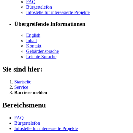
FAQ
Bür­ger­te­le­fon
In­fo­stel­le für in­ter­es­sier­te Pro­jek­te
Übergreifende Informationen
English
In­halt
Kon­takt
Ge­bär­den­spra­che
Leich­te Spra­che
Sie sind hier:
Startseite
Service
Barriere melden
Bereichsmenu
FAQ
Bür­ger­te­le­fon
In­fo­stel­le für in­ter­es­sier­te Pro­jek­te