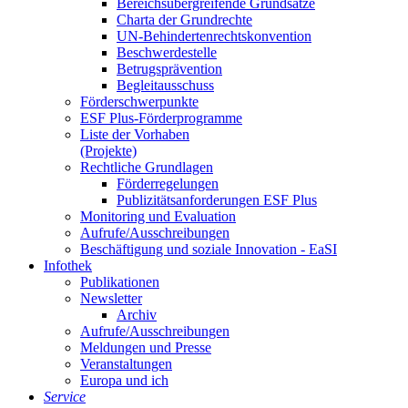
Be­reichs­über­grei­fen­de Grund­sät­ze
Char­ta der Grund­rech­te
UN-Be­hin­der­ten­rechts­kon­ven­ti­on
Be­schwer­de­stel­le
Be­trugs­prä­ven­ti­on
Be­glei­taus­schuss
För­der­schwer­punk­te
ESF Plus-För­der­pro­gram­me
Lis­te der Vor­ha­ben
(Pro­jek­te)
Recht­li­che Grund­la­gen
För­der­re­ge­lun­gen
Pu­bli­zi­täts­an­for­de­run­gen ESF Plus
Mo­ni­to­ring und Eva­lua­ti­on
Auf­ru­fe/Aus­schrei­bun­gen
Be­schäf­ti­gung und so­zia­le In­no­va­ti­on - Ea­SI
In­fo­thek
Pu­bli­ka­tio­nen
Newslet­ter
Ar­chiv
Auf­ru­fe/Aus­schrei­bun­gen
Mel­dun­gen und Pres­se
Ver­an­stal­tun­gen
Eu­ro­pa und ich
Ser­vice