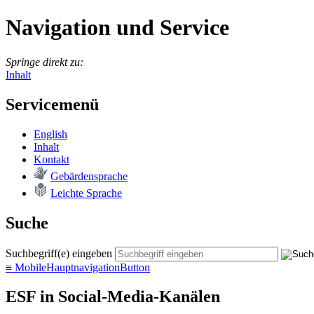
Navigation und Service
Springe direkt zu:
Inhalt
Servicemenü
English
In­halt
Kon­takt
Ge­bär­den­spra­che
Leich­te Spra­che
Suche
Suchbegriff(e) eingeben
≡
MobileHauptnavigationButton
ESF in Social-Media-Kanälen