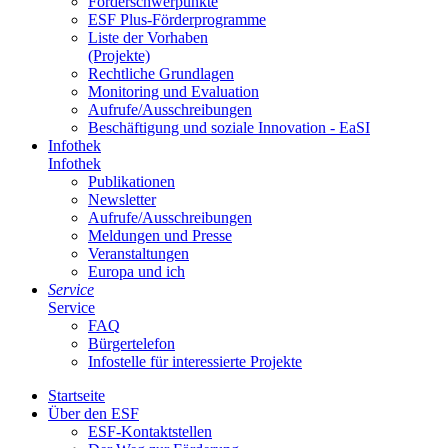
För­der­schwer­punk­te
ESF Plus-För­der­pro­gram­me
Lis­te der Vor­ha­ben
(Pro­jek­te)
Recht­li­che Grund­la­gen
Mo­ni­to­ring und Eva­lua­ti­on
Auf­ru­fe/Aus­schrei­bun­gen
Be­schäf­ti­gung und so­zia­le In­no­va­ti­on - Ea­SI
In­fo­thek
In­fo­thek
Pu­bli­ka­tio­nen
Newslet­ter
Auf­ru­fe/Aus­schrei­bun­gen
Mel­dun­gen und Pres­se
Ver­an­stal­tun­gen
Eu­ro­pa und ich
Ser­vice
Ser­vice
FAQ
Bür­ger­te­le­fon
In­fo­stel­le für in­ter­es­sier­te Pro­jek­te
Start­sei­te
Über den ESF
ESF-Kon­takt­stel­len