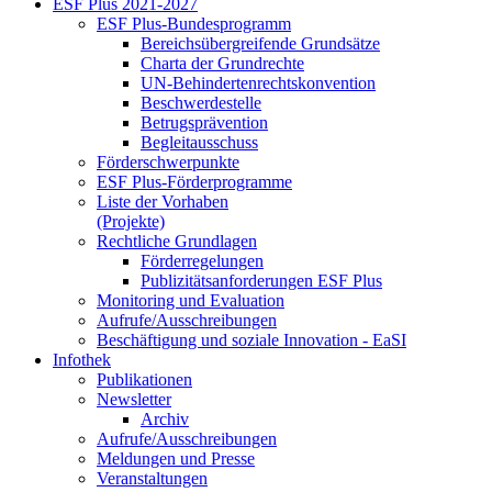
ESF Plus 2021-2027
ESF Plus-Bun­des­pro­gramm
Be­reichs­über­grei­fen­de Grund­sät­ze
Char­ta der Grund­rech­te
UN-Be­hin­der­ten­rechts­kon­ven­ti­on
Be­schwer­de­stel­le
Be­trugs­prä­ven­ti­on
Be­glei­taus­schuss
För­der­schwer­punk­te
ESF Plus-För­der­pro­gram­me
Lis­te der Vor­ha­ben
(Pro­jek­te)
Recht­li­che Grund­la­gen
För­der­re­ge­lun­gen
Pu­bli­zi­täts­an­for­de­run­gen ESF Plus
Mo­ni­to­ring und Eva­lua­ti­on
Auf­ru­fe/Aus­schrei­bun­gen
Be­schäf­ti­gung und so­zia­le In­no­va­ti­on - Ea­SI
In­fo­thek
Pu­bli­ka­tio­nen
Newslet­ter
Ar­chiv
Auf­ru­fe/Aus­schrei­bun­gen
Mel­dun­gen und Pres­se
Ver­an­stal­tun­gen