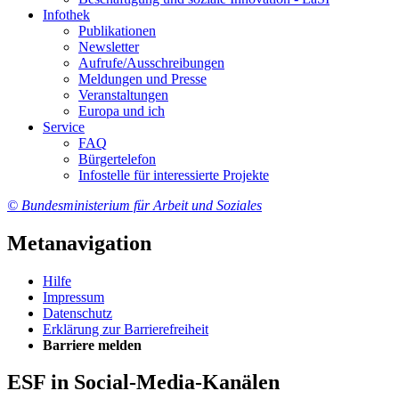
In­fo­thek
Pu­bli­ka­tio­nen
Newslet­ter
Auf­ru­fe/Aus­schrei­bun­gen
Mel­dun­gen und Pres­se
Ver­an­stal­tun­gen
Eu­ro­pa und ich
Ser­vice
FAQ
Bür­ger­te­le­fon
In­fo­stel­le für in­ter­es­sier­te Pro­jek­te
© Bundesministerium für Arbeit und Soziales
Metanavigation
Hil­fe
Im­pres­s­um
Da­ten­schutz
Er­klä­rung zur Bar­rie­re­frei­heit
Bar­rie­re mel­den
ESF in Social-Media-Kanälen