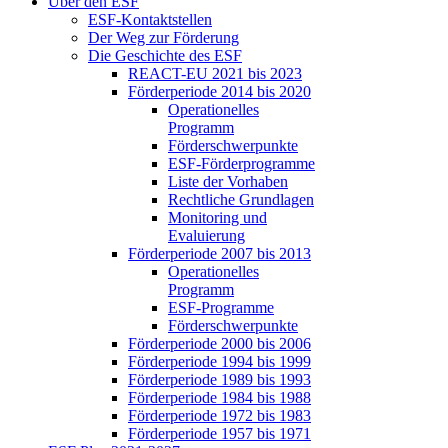
Über den ESF
ESF-Kon­takt­stel­len
Der Weg zur För­de­rung
Die Ge­schich­te des ESF
RE­ACT-EU 2021 bis 2023
För­der­pe­ri­ode 2014 bis 2020
Ope­ra­tio­nel­les
Pro­gramm
För­der­schwer­punk­te
ESF-För­der­pro­gram­me
Lis­te der Vor­ha­ben
Recht­li­che Grund­la­gen
Mo­ni­to­ring und
Eva­lu­ie­rung
För­der­pe­ri­ode 2007 bis 2013
Ope­ra­tio­nel­les
Pro­gramm
ESF-Pro­gram­me
För­der­schwer­punk­te
För­der­pe­ri­ode 2000 bis 2006
För­der­pe­ri­ode 1994 bis 1999
För­der­pe­ri­ode 1989 bis 1993
För­der­pe­ri­ode 1984 bis 1988
För­der­pe­ri­ode 1972 bis 1983
För­der­pe­ri­ode 1957 bis 1971