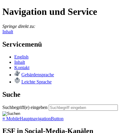
Navigation und Service
Springe direkt zu:
Inhalt
Servicemenü
English
In­halt
Kon­takt
Ge­bär­den­spra­che
Leich­te Spra­che
Suche
Suchbegriff(e) eingeben
≡
MobileHauptnavigationButton
ESF in Social-Media-Kanälen