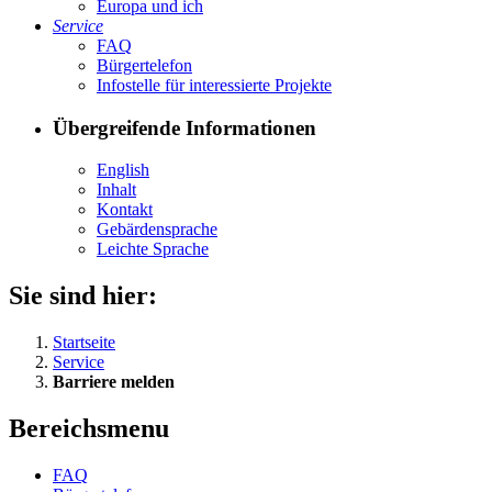
Eu­ro­pa und ich
Ser­vice
FAQ
Bür­ger­te­le­fon
In­fo­stel­le für in­ter­es­sier­te Pro­jek­te
Übergreifende Informationen
English
In­halt
Kon­takt
Ge­bär­den­spra­che
Leich­te Spra­che
Sie sind hier:
Startseite
Service
Barriere melden
Bereichsmenu
FAQ