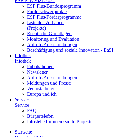
ESF Plus 2021-2027
ESF Plus-Bun­des­pro­gramm
För­der­schwer­punk­te
ESF Plus-För­der­pro­gram­me
Lis­te der Vor­ha­ben
(Pro­jek­te)
Recht­li­che Grund­la­gen
Mo­ni­to­ring und Eva­lua­ti­on
Auf­ru­fe/Aus­schrei­bun­gen
Be­schäf­ti­gung und so­zia­le In­no­va­ti­on - Ea­SI
In­fo­thek
In­fo­thek
Pu­bli­ka­tio­nen
Newslet­ter
Auf­ru­fe/Aus­schrei­bun­gen
Mel­dun­gen und Pres­se
Ver­an­stal­tun­gen
Eu­ro­pa und ich
Ser­vice
Ser­vice
FAQ
Bür­ger­te­le­fon
In­fo­stel­le für in­ter­es­sier­te Pro­jek­te
Start­sei­te