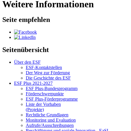
Weitere Informationen
Seite empfehlen
Seitenübersicht
Über den ESF
ESF-Kon­takt­stel­len
Der Weg zur För­de­rung
Die Ge­schich­te des ESF
ESF Plus 2021-2027
ESF Plus-Bun­des­pro­gramm
För­der­schwer­punk­te
ESF Plus-För­der­pro­gram­me
Lis­te der Vor­ha­ben
(Pro­jek­te)
Recht­li­che Grund­la­gen
Mo­ni­to­ring und Eva­lua­ti­on
Auf­ru­fe/Aus­schrei­bun­gen
Be­schäf­ti­gung und so­zia­le In­no­va­ti­on - Ea­SI