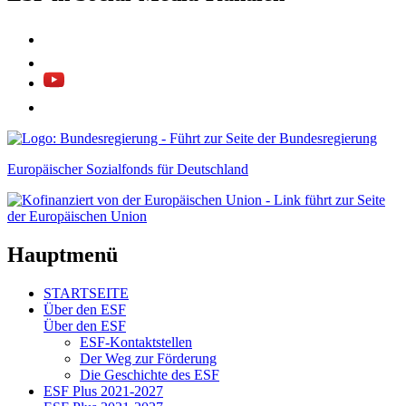
Europäischer Sozialfonds für Deutschland
Hauptmenü
STARTSEITE
Über den ESF
Über den ESF
ESF-Kon­takt­stel­len
Der Weg zur För­de­rung
Die Ge­schich­te des ESF
ESF Plus 2021-2027