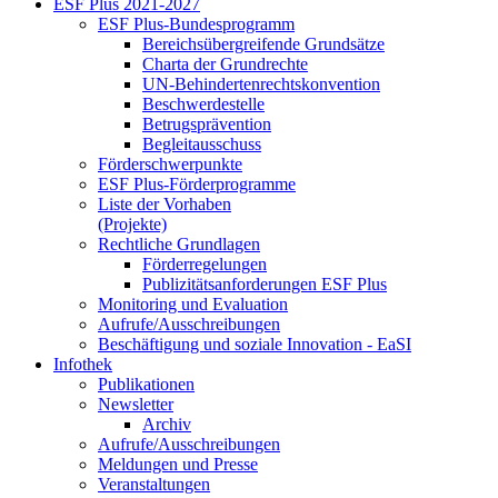
ESF Plus 2021-2027
ESF Plus-Bun­des­pro­gramm
Be­reichs­über­grei­fen­de Grund­sät­ze
Char­ta der Grund­rech­te
UN-Be­hin­der­ten­rechts­kon­ven­ti­on
Be­schwer­de­stel­le
Be­trugs­prä­ven­ti­on
Be­glei­taus­schuss
För­der­schwer­punk­te
ESF Plus-För­der­pro­gram­me
Lis­te der Vor­ha­ben
(Pro­jek­te)
Recht­li­che Grund­la­gen
För­der­re­ge­lun­gen
Pu­bli­zi­täts­an­for­de­run­gen ESF Plus
Mo­ni­to­ring und Eva­lua­ti­on
Auf­ru­fe/Aus­schrei­bun­gen
Be­schäf­ti­gung und so­zia­le In­no­va­ti­on - Ea­SI
In­fo­thek
Pu­bli­ka­tio­nen
Newslet­ter
Ar­chiv
Auf­ru­fe/Aus­schrei­bun­gen
Mel­dun­gen und Pres­se
Ver­an­stal­tun­gen