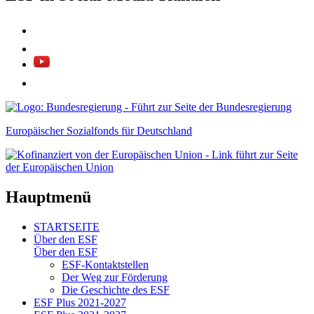
Europäischer Sozialfonds für Deutschland
Hauptmenü
STARTSEITE
Über den ESF
Über den ESF
ESF-Kon­takt­stel­len
Der Weg zur För­de­rung
Die Ge­schich­te des ESF
ESF Plus 2021-2027