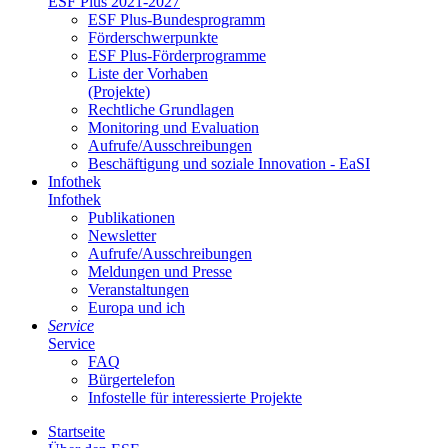
ESF Plus 2021-2027
ESF Plus-Bun­des­pro­gramm
För­der­schwer­punk­te
ESF Plus-För­der­pro­gram­me
Lis­te der Vor­ha­ben
(Pro­jek­te)
Recht­li­che Grund­la­gen
Mo­ni­to­ring und Eva­lua­ti­on
Auf­ru­fe/Aus­schrei­bun­gen
Be­schäf­ti­gung und so­zia­le In­no­va­ti­on - Ea­SI
In­fo­thek
In­fo­thek
Pu­bli­ka­tio­nen
Newslet­ter
Auf­ru­fe/Aus­schrei­bun­gen
Mel­dun­gen und Pres­se
Ver­an­stal­tun­gen
Eu­ro­pa und ich
Ser­vice
Ser­vice
FAQ
Bür­ger­te­le­fon
In­fo­stel­le für in­ter­es­sier­te Pro­jek­te
Start­sei­te