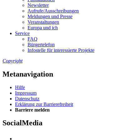
Newslet­ter
Auf­ru­fe/Aus­schrei­bun­gen
Mel­dun­gen und Pres­se
Ver­an­stal­tun­gen
Eu­ro­pa und ich
Ser­vice
FAQ
Bür­ger­te­le­fon
In­fo­stel­le für in­ter­es­sier­te Pro­jek­te
Copyright
Metanavigation
Hil­fe
Im­pres­s­um
Da­ten­schutz
Er­klä­rung zur Bar­rie­re­frei­heit
Bar­rie­re mel­den
SocialMedia