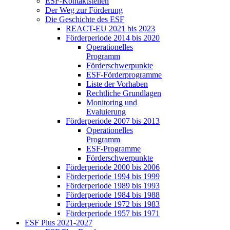
ESF-Kon­takt­stel­len
Der Weg zur För­de­rung
Die Ge­schich­te des ESF
RE­ACT-EU 2021 bis 2023
För­der­pe­ri­ode 2014 bis 2020
Ope­ra­tio­nel­les
Pro­gramm
För­der­schwer­punk­te
ESF-För­der­pro­gram­me
Lis­te der Vor­ha­ben
Recht­li­che Grund­la­gen
Mo­ni­to­ring und
Eva­lu­ie­rung
För­der­pe­ri­ode 2007 bis 2013
Ope­ra­tio­nel­les
Pro­gramm
ESF-Pro­gram­me
För­der­schwer­punk­te
För­der­pe­ri­ode 2000 bis 2006
För­der­pe­ri­ode 1994 bis 1999
För­der­pe­ri­ode 1989 bis 1993
För­der­pe­ri­ode 1984 bis 1988
För­der­pe­ri­ode 1972 bis 1983
För­der­pe­ri­ode 1957 bis 1971
ESF Plus 2021-2027