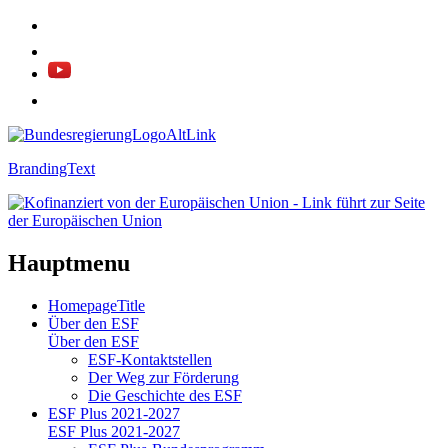
BrandingText
Hauptmenu
HomepageTitle
Über den ESF
Über den ESF
ESF-Kon­takt­stel­len
Der Weg zur För­de­rung
Die Ge­schich­te des ESF
ESF Plus 2021-2027
ESF Plus 2021-2027