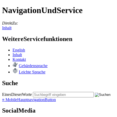
NavigationUndService
DirektZu:
Inhalt
WeitereServicefunktionen
English
In­halt
Kon­takt
Ge­bär­den­spra­che
Leich­te Spra­che
Suche
EinesDieserWorte
≡
MobileHauptnavigationButton
SocialMedia