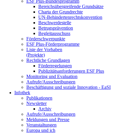
ESF Plus-Bun­des­pro­gramm
Be­reichs­über­grei­fen­de Grund­sät­ze
Char­ta der Grund­rech­te
UN-Be­hin­der­ten­rechts­kon­ven­ti­on
Be­schwer­de­stel­le
Be­trugs­prä­ven­ti­on
Be­glei­taus­schuss
För­der­schwer­punk­te
ESF Plus-För­der­pro­gram­me
Lis­te der Vor­ha­ben
(Pro­jek­te)
Recht­li­che Grund­la­gen
För­der­re­ge­lun­gen
Pu­bli­zi­täts­an­for­de­run­gen ESF Plus
Mo­ni­to­ring und Eva­lua­ti­on
Auf­ru­fe/Aus­schrei­bun­gen
Be­schäf­ti­gung und so­zia­le In­no­va­ti­on - Ea­SI
In­fo­thek
Pu­bli­ka­tio­nen
Newslet­ter
Ar­chiv
Auf­ru­fe/Aus­schrei­bun­gen
Mel­dun­gen und Pres­se
Ver­an­stal­tun­gen
Eu­ro­pa und ich