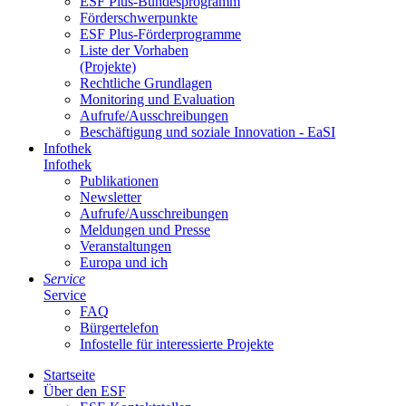
ESF Plus-Bun­des­pro­gramm
För­der­schwer­punk­te
ESF Plus-För­der­pro­gram­me
Lis­te der Vor­ha­ben
(Pro­jek­te)
Recht­li­che Grund­la­gen
Mo­ni­to­ring und Eva­lua­ti­on
Auf­ru­fe/Aus­schrei­bun­gen
Be­schäf­ti­gung und so­zia­le In­no­va­ti­on - Ea­SI
In­fo­thek
In­fo­thek
Pu­bli­ka­tio­nen
Newslet­ter
Auf­ru­fe/Aus­schrei­bun­gen
Mel­dun­gen und Pres­se
Ver­an­stal­tun­gen
Eu­ro­pa und ich
Ser­vice
Ser­vice
FAQ
Bür­ger­te­le­fon
In­fo­stel­le für in­ter­es­sier­te Pro­jek­te
Start­sei­te
Über den ESF