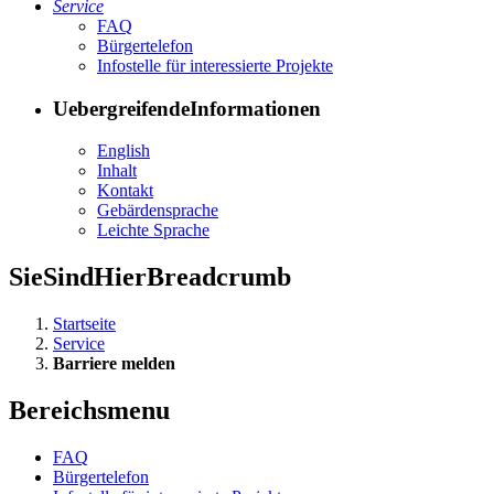
Ser­vice
FAQ
Bür­ger­te­le­fon
In­fo­stel­le für in­ter­es­sier­te Pro­jek­te
UebergreifendeInformationen
English
In­halt
Kon­takt
Ge­bär­den­spra­che
Leich­te Spra­che
SieSindHierBreadcrumb
Startseite
Service
Barriere melden
Bereichsmenu
FAQ
Bür­ger­te­le­fon