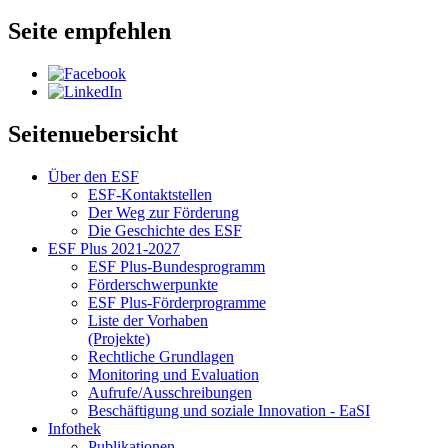
Seite empfehlen
Seitenuebersicht
Über den ESF
ESF-Kon­takt­stel­len
Der Weg zur För­de­rung
Die Ge­schich­te des ESF
ESF Plus 2021-2027
ESF Plus-Bun­des­pro­gramm
För­der­schwer­punk­te
ESF Plus-För­der­pro­gram­me
Lis­te der Vor­ha­ben
(Pro­jek­te)
Recht­li­che Grund­la­gen
Mo­ni­to­ring und Eva­lua­ti­on
Auf­ru­fe/Aus­schrei­bun­gen
Be­schäf­ti­gung und so­zia­le In­no­va­ti­on - Ea­SI
In­fo­thek
Pu­bli­ka­tio­nen