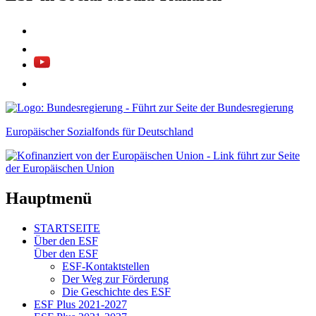
Europäischer Sozialfonds für Deutschland
Hauptmenü
STARTSEITE
Über den ESF
Über den ESF
ESF-Kon­takt­stel­len
Der Weg zur För­de­rung
Die Ge­schich­te des ESF
ESF Plus 2021-2027