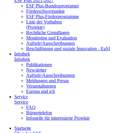
ESF Plus 2021-2027
ESF Plus-Bun­des­pro­gramm
För­der­schwer­punk­te
ESF Plus-För­der­pro­gram­me
Lis­te der Vor­ha­ben
(Pro­jek­te)
Recht­li­che Grund­la­gen
Mo­ni­to­ring und Eva­lua­ti­on
Auf­ru­fe/Aus­schrei­bun­gen
Be­schäf­ti­gung und so­zia­le In­no­va­ti­on - Ea­SI
In­fo­thek
In­fo­thek
Pu­bli­ka­tio­nen
Newslet­ter
Auf­ru­fe/Aus­schrei­bun­gen
Mel­dun­gen und Pres­se
Ver­an­stal­tun­gen
Eu­ro­pa und ich
Ser­vice
Ser­vice
FAQ
Bür­ger­te­le­fon
In­fo­stel­le für in­ter­es­sier­te Pro­jek­te
Start­sei­te