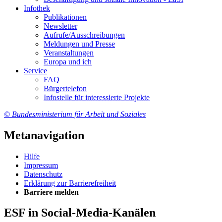
In­fo­thek
Pu­bli­ka­tio­nen
Newslet­ter
Auf­ru­fe/Aus­schrei­bun­gen
Mel­dun­gen und Pres­se
Ver­an­stal­tun­gen
Eu­ro­pa und ich
Ser­vice
FAQ
Bür­ger­te­le­fon
In­fo­stel­le für in­ter­es­sier­te Pro­jek­te
© Bundesministerium für Arbeit und Soziales
Metanavigation
Hil­fe
Im­pres­s­um
Da­ten­schutz
Er­klä­rung zur Bar­rie­re­frei­heit
Bar­rie­re mel­den
ESF in Social-Media-Kanälen