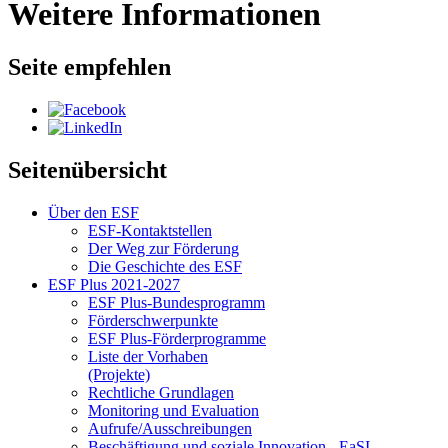
Weitere Informationen
Seite empfehlen
Seitenübersicht
Über den ESF
ESF-Kon­takt­stel­len
Der Weg zur För­de­rung
Die Ge­schich­te des ESF
ESF Plus 2021-2027
ESF Plus-Bun­des­pro­gramm
För­der­schwer­punk­te
ESF Plus-För­der­pro­gram­me
Lis­te der Vor­ha­ben
(Pro­jek­te)
Recht­li­che Grund­la­gen
Mo­ni­to­ring und Eva­lua­ti­on
Auf­ru­fe/Aus­schrei­bun­gen
Be­schäf­ti­gung und so­zia­le In­no­va­ti­on - Ea­SI