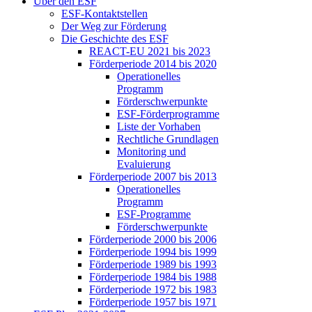
Über den ESF
ESF-Kon­takt­stel­len
Der Weg zur För­de­rung
Die Ge­schich­te des ESF
RE­ACT-EU 2021 bis 2023
För­der­pe­ri­ode 2014 bis 2020
Ope­ra­tio­nel­les
Pro­gramm
För­der­schwer­punk­te
ESF-För­der­pro­gram­me
Lis­te der Vor­ha­ben
Recht­li­che Grund­la­gen
Mo­ni­to­ring und
Eva­lu­ie­rung
För­der­pe­ri­ode 2007 bis 2013
Ope­ra­tio­nel­les
Pro­gramm
ESF-Pro­gram­me
För­der­schwer­punk­te
För­der­pe­ri­ode 2000 bis 2006
För­der­pe­ri­ode 1994 bis 1999
För­der­pe­ri­ode 1989 bis 1993
För­der­pe­ri­ode 1984 bis 1988
För­der­pe­ri­ode 1972 bis 1983
För­der­pe­ri­ode 1957 bis 1971