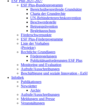
ESF Plus 2021-2027
ESF Plus-Bun­des­pro­gramm
Be­reichs­über­grei­fen­de Grund­sät­ze
Char­ta der Grund­rech­te
UN-Be­hin­der­ten­rechts­kon­ven­ti­on
Be­schwer­de­stel­le
Be­trugs­prä­ven­ti­on
Be­glei­taus­schuss
För­der­schwer­punk­te
ESF Plus-För­der­pro­gram­me
Lis­te der Vor­ha­ben
(Pro­jek­te)
Recht­li­che Grund­la­gen
För­der­re­ge­lun­gen
Pu­bli­zi­täts­an­for­de­run­gen ESF Plus
Mo­ni­to­ring und Eva­lua­ti­on
Auf­ru­fe/Aus­schrei­bun­gen
Be­schäf­ti­gung und so­zia­le In­no­va­ti­on - Ea­SI
In­fo­thek
Pu­bli­ka­tio­nen
Newslet­ter
Ar­chiv
Auf­ru­fe/Aus­schrei­bun­gen
Mel­dun­gen und Pres­se
Ver­an­stal­tun­gen