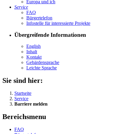
Eu­ro­pa und ich
Ser­vice
FAQ
Bür­ger­te­le­fon
In­fo­stel­le für in­ter­es­sier­te Pro­jek­te
Übergreifende Informationen
English
In­halt
Kon­takt
Ge­bär­den­spra­che
Leich­te Spra­che
Sie sind hier:
Startseite
Service
Barriere melden
Bereichsmenu
FAQ