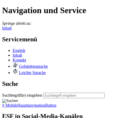
Navigation und Service
Springe direkt zu:
Inhalt
Servicemenü
English
In­halt
Kon­takt
Ge­bär­den­spra­che
Leich­te Spra­che
Suche
Suchbegriff(e) eingeben
≡
MobileHauptnavigationButton
ESF in Social-Media-Kanälen