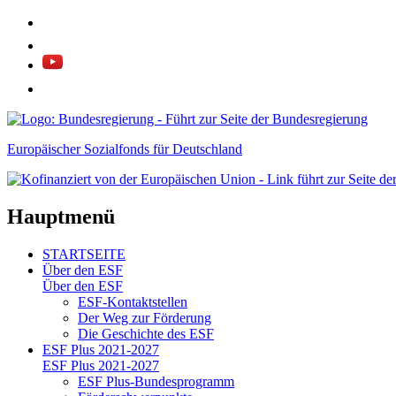
Europäischer Sozialfonds für Deutschland
Hauptmenü
STARTSEITE
Über den ESF
Über den ESF
ESF-Kon­takt­stel­len
Der Weg zur För­de­rung
Die Ge­schich­te des ESF
ESF Plus 2021-2027
ESF Plus 2021-2027
ESF Plus-Bun­des­pro­gramm