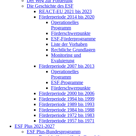
Der Weg zur För­de­rung
Die Ge­schich­te des ESF
RE­ACT-EU 2021 bis 2023
För­der­pe­ri­ode 2014 bis 2020
Ope­ra­tio­nel­les
Pro­gramm
För­der­schwer­punk­te
ESF-För­der­pro­gram­me
Lis­te der Vor­ha­ben
Recht­li­che Grund­la­gen
Mo­ni­to­ring und
Eva­lu­ie­rung
För­der­pe­ri­ode 2007 bis 2013
Ope­ra­tio­nel­les
Pro­gramm
ESF-Pro­gram­me
För­der­schwer­punk­te
För­der­pe­ri­ode 2000 bis 2006
För­der­pe­ri­ode 1994 bis 1999
För­der­pe­ri­ode 1989 bis 1993
För­der­pe­ri­ode 1984 bis 1988
För­der­pe­ri­ode 1972 bis 1983
För­der­pe­ri­ode 1957 bis 1971
ESF Plus 2021-2027
ESF Plus-Bun­des­pro­gramm