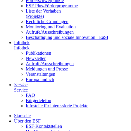
För­der­schwer­punk­te
ESF Plus-För­der­pro­gram­me
Lis­te der Vor­ha­ben
(Pro­jek­te)
Recht­li­che Grund­la­gen
Mo­ni­to­ring und Eva­lua­ti­on
Auf­ru­fe/Aus­schrei­bun­gen
Be­schäf­ti­gung und so­zia­le In­no­va­ti­on - Ea­SI
In­fo­thek
In­fo­thek
Pu­bli­ka­tio­nen
Newslet­ter
Auf­ru­fe/Aus­schrei­bun­gen
Mel­dun­gen und Pres­se
Ver­an­stal­tun­gen
Eu­ro­pa und ich
Ser­vice
Ser­vice
FAQ
Bür­ger­te­le­fon
In­fo­stel­le für in­ter­es­sier­te Pro­jek­te
Start­sei­te
Über den ESF
ESF-Kon­takt­stel­len