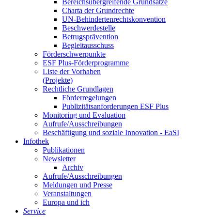
Be­reichs­über­grei­fen­de Grund­sät­ze
Char­ta der Grund­rech­te
UN-Be­hin­der­ten­rechts­kon­ven­ti­on
Be­schwer­de­stel­le
Be­trugs­prä­ven­ti­on
Be­glei­taus­schuss
För­der­schwer­punk­te
ESF Plus-För­der­pro­gram­me
Lis­te der Vor­ha­ben
(Pro­jek­te)
Recht­li­che Grund­la­gen
För­der­re­ge­lun­gen
Pu­bli­zi­täts­an­for­de­run­gen ESF Plus
Mo­ni­to­ring und Eva­lua­ti­on
Auf­ru­fe/Aus­schrei­bun­gen
Be­schäf­ti­gung und so­zia­le In­no­va­ti­on - Ea­SI
In­fo­thek
Pu­bli­ka­tio­nen
Newslet­ter
Ar­chiv
Auf­ru­fe/Aus­schrei­bun­gen
Mel­dun­gen und Pres­se
Ver­an­stal­tun­gen
Eu­ro­pa und ich
Ser­vice