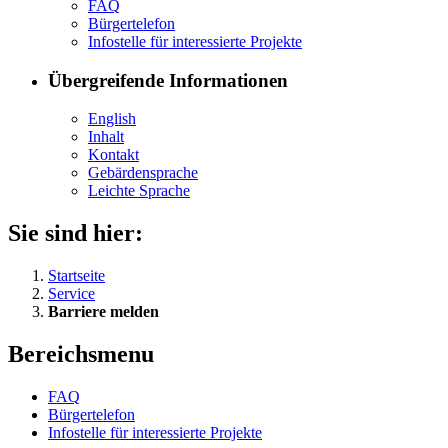
FAQ
Bür­ger­te­le­fon
In­fo­stel­le für in­ter­es­sier­te Pro­jek­te
Übergreifende Informationen
English
In­halt
Kon­takt
Ge­bär­den­spra­che
Leich­te Spra­che
Sie sind hier:
Startseite
Service
Barriere melden
Bereichsmenu
FAQ
Bür­ger­te­le­fon
In­fo­stel­le für in­ter­es­sier­te Pro­jek­te