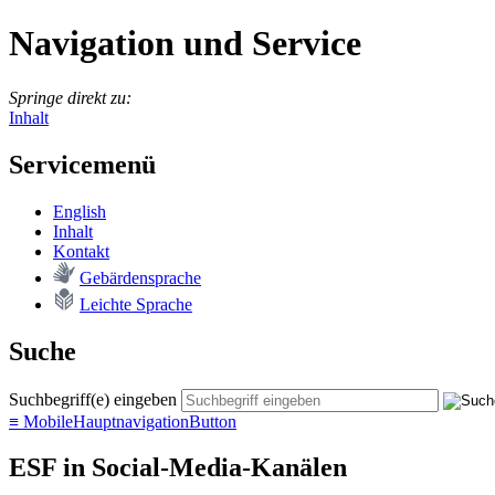
Navigation und Service
Springe direkt zu:
Inhalt
Servicemenü
English
In­halt
Kon­takt
Ge­bär­den­spra­che
Leich­te Spra­che
Suche
Suchbegriff(e) eingeben
≡
MobileHauptnavigationButton
ESF in Social-Media-Kanälen