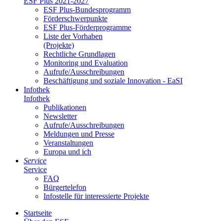
ESF Plus 2021-2027
ESF Plus-Bun­des­pro­gramm
För­der­schwer­punk­te
ESF Plus-För­der­pro­gram­me
Lis­te der Vor­ha­ben
(Pro­jek­te)
Recht­li­che Grund­la­gen
Mo­ni­to­ring und Eva­lua­ti­on
Auf­ru­fe/Aus­schrei­bun­gen
Be­schäf­ti­gung und so­zia­le In­no­va­ti­on - Ea­SI
In­fo­thek
In­fo­thek
Pu­bli­ka­tio­nen
Newslet­ter
Auf­ru­fe/Aus­schrei­bun­gen
Mel­dun­gen und Pres­se
Ver­an­stal­tun­gen
Eu­ro­pa und ich
Ser­vice
Ser­vice
FAQ
Bür­ger­te­le­fon
In­fo­stel­le für in­ter­es­sier­te Pro­jek­te
Start­sei­te