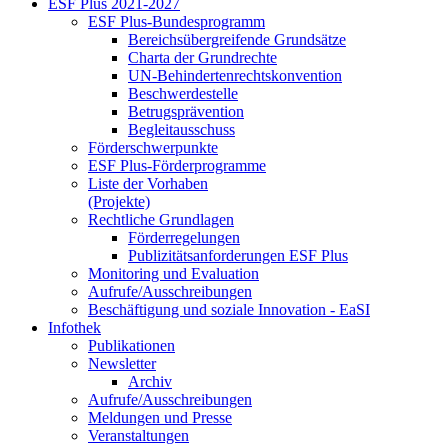
ESF Plus 2021-2027
ESF Plus-Bun­des­pro­gramm
Be­reichs­über­grei­fen­de Grund­sät­ze
Char­ta der Grund­rech­te
UN-Be­hin­der­ten­rechts­kon­ven­ti­on
Be­schwer­de­stel­le
Be­trugs­prä­ven­ti­on
Be­glei­taus­schuss
För­der­schwer­punk­te
ESF Plus-För­der­pro­gram­me
Lis­te der Vor­ha­ben
(Pro­jek­te)
Recht­li­che Grund­la­gen
För­der­re­ge­lun­gen
Pu­bli­zi­täts­an­for­de­run­gen ESF Plus
Mo­ni­to­ring und Eva­lua­ti­on
Auf­ru­fe/Aus­schrei­bun­gen
Be­schäf­ti­gung und so­zia­le In­no­va­ti­on - Ea­SI
In­fo­thek
Pu­bli­ka­tio­nen
Newslet­ter
Ar­chiv
Auf­ru­fe/Aus­schrei­bun­gen
Mel­dun­gen und Pres­se
Ver­an­stal­tun­gen