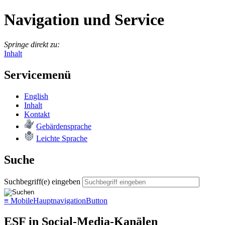
Navigation und Service
Springe direkt zu:
Inhalt
Servicemenü
English
In­halt
Kon­takt
Ge­bär­den­spra­che
Leich­te Spra­che
Suche
Suchbegriff(e) eingeben
≡
MobileHauptnavigationButton
ESF in Social-Media-Kanälen