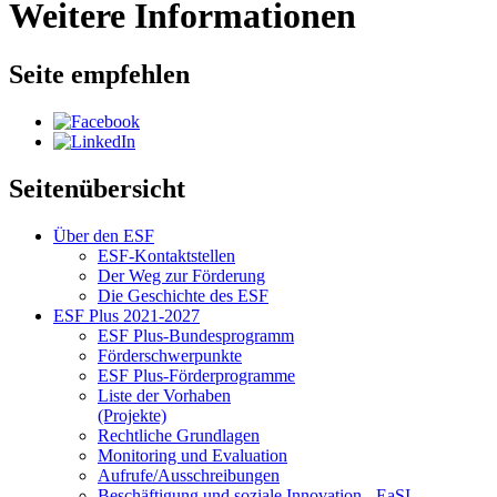
Weitere Informationen
Seite empfehlen
Seitenübersicht
Über den ESF
ESF-Kon­takt­stel­len
Der Weg zur För­de­rung
Die Ge­schich­te des ESF
ESF Plus 2021-2027
ESF Plus-Bun­des­pro­gramm
För­der­schwer­punk­te
ESF Plus-För­der­pro­gram­me
Lis­te der Vor­ha­ben
(Pro­jek­te)
Recht­li­che Grund­la­gen
Mo­ni­to­ring und Eva­lua­ti­on
Auf­ru­fe/Aus­schrei­bun­gen
Be­schäf­ti­gung und so­zia­le In­no­va­ti­on - Ea­SI