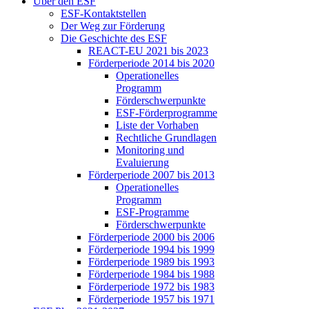
Über den ESF
ESF-Kon­takt­stel­len
Der Weg zur För­de­rung
Die Ge­schich­te des ESF
RE­ACT-EU 2021 bis 2023
För­der­pe­ri­ode 2014 bis 2020
Ope­ra­tio­nel­les
Pro­gramm
För­der­schwer­punk­te
ESF-För­der­pro­gram­me
Lis­te der Vor­ha­ben
Recht­li­che Grund­la­gen
Mo­ni­to­ring und
Eva­lu­ie­rung
För­der­pe­ri­ode 2007 bis 2013
Ope­ra­tio­nel­les
Pro­gramm
ESF-Pro­gram­me
För­der­schwer­punk­te
För­der­pe­ri­ode 2000 bis 2006
För­der­pe­ri­ode 1994 bis 1999
För­der­pe­ri­ode 1989 bis 1993
För­der­pe­ri­ode 1984 bis 1988
För­der­pe­ri­ode 1972 bis 1983
För­der­pe­ri­ode 1957 bis 1971