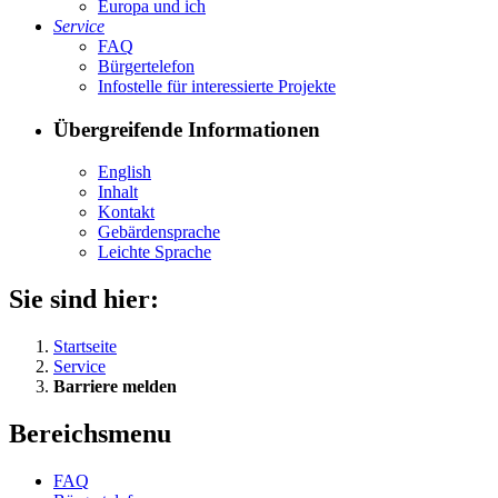
Eu­ro­pa und ich
Ser­vice
FAQ
Bür­ger­te­le­fon
In­fo­stel­le für in­ter­es­sier­te Pro­jek­te
Übergreifende Informationen
English
In­halt
Kon­takt
Ge­bär­den­spra­che
Leich­te Spra­che
Sie sind hier:
Startseite
Service
Barriere melden
Bereichsmenu
FAQ