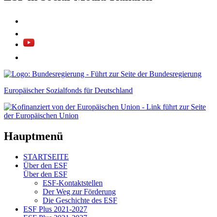
Europäischer Sozialfonds für Deutschland
Hauptmenü
STARTSEITE
Über den ESF
Über den ESF
ESF-Kon­takt­stel­len
Der Weg zur För­de­rung
Die Ge­schich­te des ESF
ESF Plus 2021-2027