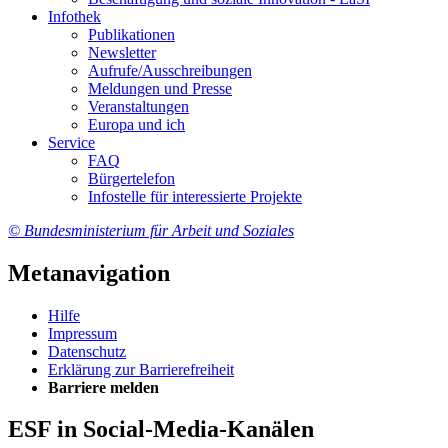
In­fo­thek
Pu­bli­ka­tio­nen
Newslet­ter
Auf­ru­fe/Aus­schrei­bun­gen
Mel­dun­gen und Pres­se
Ver­an­stal­tun­gen
Eu­ro­pa und ich
Ser­vice
FAQ
Bür­ger­te­le­fon
In­fo­stel­le für in­ter­es­sier­te Pro­jek­te
© Bundesministerium für Arbeit und Soziales
Metanavigation
Hil­fe
Im­pres­s­um
Da­ten­schutz
Er­klä­rung zur Bar­rie­re­frei­heit
Bar­rie­re mel­den
ESF in Social-Media-Kanälen