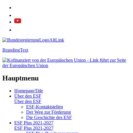
BrandingText
Hauptmenu
HomepageTitle
Über den ESF
Über den ESF
ESF-Kon­takt­stel­len
Der Weg zur För­de­rung
Die Ge­schich­te des ESF
ESF Plus 2021-2027
ESF Plus 2021-2027