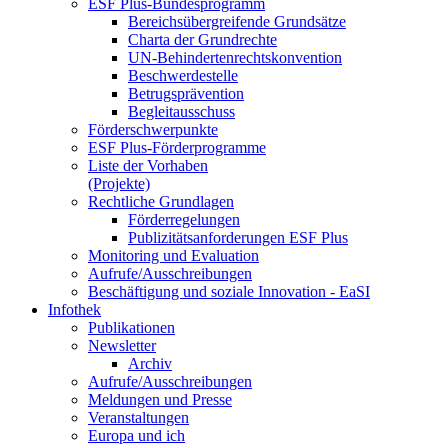
ESF Plus-Bun­des­pro­gramm
Be­reichs­über­grei­fen­de Grund­sät­ze
Char­ta der Grund­rech­te
UN-Be­hin­der­ten­rechts­kon­ven­ti­on
Be­schwer­de­stel­le
Be­trugs­prä­ven­ti­on
Be­glei­taus­schuss
För­der­schwer­punk­te
ESF Plus-För­der­pro­gram­me
Lis­te der Vor­ha­ben
(Pro­jek­te)
Recht­li­che Grund­la­gen
För­der­re­ge­lun­gen
Pu­bli­zi­täts­an­for­de­run­gen ESF Plus
Mo­ni­to­ring und Eva­lua­ti­on
Auf­ru­fe/Aus­schrei­bun­gen
Be­schäf­ti­gung und so­zia­le In­no­va­ti­on - Ea­SI
In­fo­thek
Pu­bli­ka­tio­nen
Newslet­ter
Ar­chiv
Auf­ru­fe/Aus­schrei­bun­gen
Mel­dun­gen und Pres­se
Ver­an­stal­tun­gen
Eu­ro­pa und ich