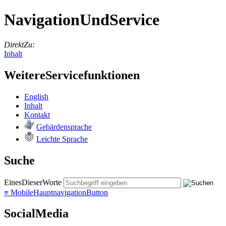
NavigationUndService
DirektZu:
Inhalt
WeitereServicefunktionen
English
In­halt
Kon­takt
Ge­bär­den­spra­che
Leich­te Spra­che
Suche
EinesDieserWorte
≡
MobileHauptnavigationButton
SocialMedia