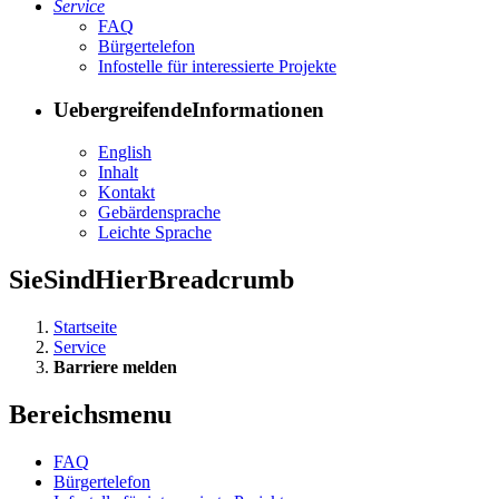
Ser­vice
FAQ
Bür­ger­te­le­fon
In­fo­stel­le für in­ter­es­sier­te Pro­jek­te
UebergreifendeInformationen
English
In­halt
Kon­takt
Ge­bär­den­spra­che
Leich­te Spra­che
SieSindHierBreadcrumb
Startseite
Service
Barriere melden
Bereichsmenu
FAQ
Bür­ger­te­le­fon