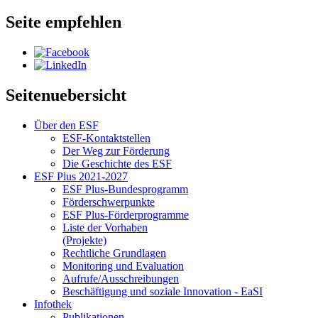
Seite empfehlen
Seitenuebersicht
Über den ESF
ESF-Kon­takt­stel­len
Der Weg zur För­de­rung
Die Ge­schich­te des ESF
ESF Plus 2021-2027
ESF Plus-Bun­des­pro­gramm
För­der­schwer­punk­te
ESF Plus-För­der­pro­gram­me
Lis­te der Vor­ha­ben
(Pro­jek­te)
Recht­li­che Grund­la­gen
Mo­ni­to­ring und Eva­lua­ti­on
Auf­ru­fe/Aus­schrei­bun­gen
Be­schäf­ti­gung und so­zia­le In­no­va­ti­on - Ea­SI
In­fo­thek
Pu­bli­ka­tio­nen