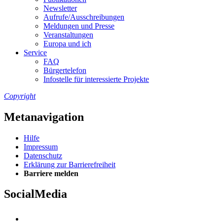
Newslet­ter
Auf­ru­fe/Aus­schrei­bun­gen
Mel­dun­gen und Pres­se
Ver­an­stal­tun­gen
Eu­ro­pa und ich
Ser­vice
FAQ
Bür­ger­te­le­fon
In­fo­stel­le für in­ter­es­sier­te Pro­jek­te
Copyright
Metanavigation
Hil­fe
Im­pres­s­um
Da­ten­schutz
Er­klä­rung zur Bar­rie­re­frei­heit
Bar­rie­re mel­den
SocialMedia