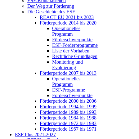
ESF-Kon­takt­stel­len
Der Weg zur För­de­rung
Die Ge­schich­te des ESF
RE­ACT-EU 2021 bis 2023
För­der­pe­ri­ode 2014 bis 2020
Ope­ra­tio­nel­les
Pro­gramm
För­der­schwer­punk­te
ESF-För­der­pro­gram­me
Lis­te der Vor­ha­ben
Recht­li­che Grund­la­gen
Mo­ni­to­ring und
Eva­lu­ie­rung
För­der­pe­ri­ode 2007 bis 2013
Ope­ra­tio­nel­les
Pro­gramm
ESF-Pro­gram­me
För­der­schwer­punk­te
För­der­pe­ri­ode 2000 bis 2006
För­der­pe­ri­ode 1994 bis 1999
För­der­pe­ri­ode 1989 bis 1993
För­der­pe­ri­ode 1984 bis 1988
För­der­pe­ri­ode 1972 bis 1983
För­der­pe­ri­ode 1957 bis 1971
ESF Plus 2021-2027