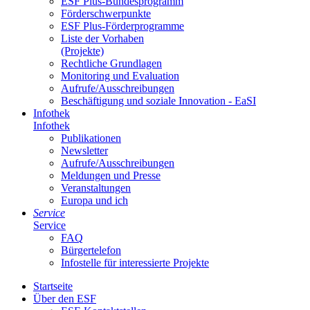
ESF Plus-Bun­des­pro­gramm
För­der­schwer­punk­te
ESF Plus-För­der­pro­gram­me
Lis­te der Vor­ha­ben
(Pro­jek­te)
Recht­li­che Grund­la­gen
Mo­ni­to­ring und Eva­lua­ti­on
Auf­ru­fe/Aus­schrei­bun­gen
Be­schäf­ti­gung und so­zia­le In­no­va­ti­on - Ea­SI
In­fo­thek
In­fo­thek
Pu­bli­ka­tio­nen
Newslet­ter
Auf­ru­fe/Aus­schrei­bun­gen
Mel­dun­gen und Pres­se
Ver­an­stal­tun­gen
Eu­ro­pa und ich
Ser­vice
Ser­vice
FAQ
Bür­ger­te­le­fon
In­fo­stel­le für in­ter­es­sier­te Pro­jek­te
Start­sei­te
Über den ESF